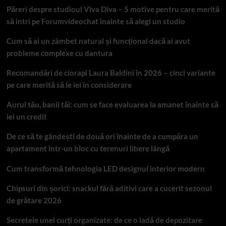
Păreri despre studioul Viva Diva – 5 motive pentru care merită
să intri pe Forumvideochat înainte să alegi un studio
Cum să ai un zâmbet natural și funcțional dacă ai avut
probleme complexe cu dantura
Recomandări de ciorapi Laura Baldini în 2026 – cinci variante
pe care merită să le iei în considerare
Aurul tău, banii tăi: cum se face evaluarea la amanet înainte să
iei un credit
De ce să te gândești de două ori înainte de a cumpăra un
apartament într-un bloc cu terenuri libere lângă
Cum transformă tehnologia LED designul interior modern
Chipsuri din șorici: snackul fără aditivi care a cucerit sezonul
de grătare 2026
Secretele unei curți organizate: de ce o ladă de depozitare