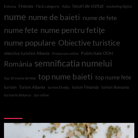
locuri de vizitat
Finlanda
Estonia
Fără categorie
Italia
marketing digital
nume
nume de baieti
nume de fete
nume pentru fetițe
nume fete
nume populare
Obiective turistice
Publicitate OOH
obiective turistice Albania
Promovare online
semnificatia numelui
România
top nume baieti
top nume fete
top 10 nume de fete
turism
Turism Albania
turism Finlanda
turism Romania
turism Elveția
turism în Belarus
ziar online
Top 10