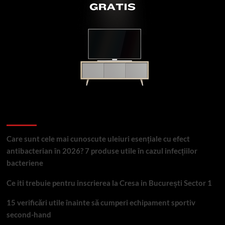
Articole recente
Care sunt cele mai cunoscute uleiuri esențiale cu efect
antibacterian în 2026? 7 produse utile în cazul infecțiilor
bacteriene
Ce iti trebuie pentru inscrierea la Cresa in București Sector 1
15 verificări utile înainte să cumperi echipament sportiv
second-hand