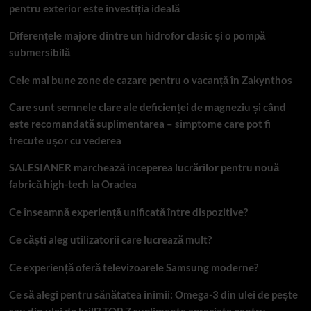
pentru exterior este investiția ideală
Diferențele majore dintre un hidrofor clasic și o pompă
submersibilă
Cele mai bune zone de cazare pentru o vacanță în Zakynthos
Care sunt semnele clare ale deficienței de magneziu și când
este recomandată suplimentarea – simptome care pot fi
trecute ușor cu vederea
SALESIANER marchează începerea lucrărilor pentru nouă
fabrică high-tech la Oradea
Ce înseamnă experiență unificată între dispozitive?
Ce căști aleg utilizatorii care lucrează mult?
Ce experiență oferă televizoarele Samsung moderne?
Ce să alegi pentru sănătatea inimii: Omega-3 din ulei de pește
sau din ulei de krill? TOP 7 suplimente apreciate pentru