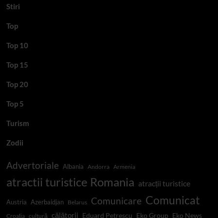
Stiri
Top
Top 10
Top 15
Top 20
Top 5
Turism
Zodii
Advertoriale
Albania
Andorra
Armenia
atractii turistice Romania
atracții turistice
Comunicat
Comunicare
Austria
Azerbaidjan
Belarus
călătorii
Eduard Petrescu
Eko Group
Eko News
Croația
cultură