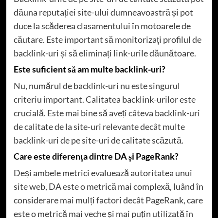
dăuna reputației site-ului dumneavoastră și pot
duce la scăderea clasamentului în motoarele de
căutare. Este important să monitorizați profilul de
backlink-uri și să eliminați link-urile dăunătoare.
Este suficient să am multe backlink-uri?
Nu, numărul de backlink-uri nu este singurul
criteriu important. Calitatea backlink-urilor este
crucială. Este mai bine să aveți câteva backlink-uri
de calitate de la site-uri relevante decât multe
backlink-uri de pe site-uri de calitate scăzută.
Care este diferența dintre DA și PageRank?
Deși ambele metrici evaluează autoritatea unui
site web, DA este o metrică mai complexă, luând în
considerare mai mulți factori decât PageRank, care
este o metrică mai veche și mai puțin utilizată în