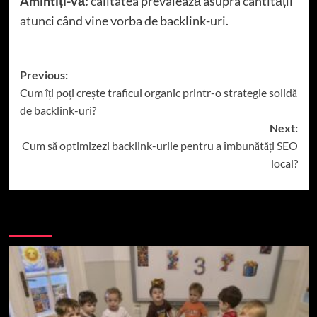
Amintiți-vă:
calitatea prevalează asupra cantității
atunci când vine vorba de backlink-uri.
Post
Previous:
Cum îți poți crește traficul organic printr-o strategie solidă
navigation
de backlink-uri?
Next:
Cum să optimizezi backlink-urile pentru a îmbunătăți SEO
local?
More Stories