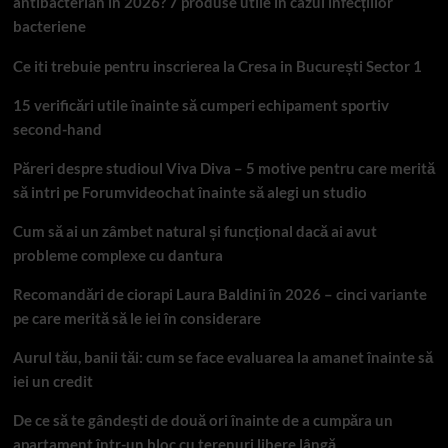
antibacterian în 2026? 7 produse utile în cazul infecțiilor
bacteriene
Ce iti trebuie pentru inscrierea la Cresa in București Sector 1
15 verificări utile înainte să cumperi echipament sportiv
second-hand
Păreri despre studioul Viva Diva – 5 motive pentru care merită
să intri pe Forumvideochat înainte să alegi un studio
Cum să ai un zâmbet natural și funcțional dacă ai avut
probleme complexe cu dantura
Recomandări de ciorapi Laura Baldini în 2026 – cinci variante
pe care merită să le iei în considerare
Aurul tău, banii tăi: cum se face evaluarea la amanet înainte să
iei un credit
De ce să te gândești de două ori înainte de a cumpăra un
apartament într-un bloc cu terenuri libere lângă