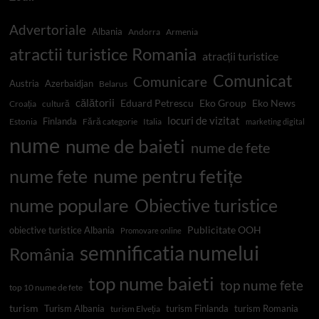
Advertoriale
Albania
Andorra
Armenia
atractii turistice Romania
atracții turistice
Comunicat
Comunicare
Austria
Azerbaidjan
Belarus
călătorii
Eduard Petrescu
Eko Group
Eko News
Croația
cultură
locuri de vizitat
Finlanda
Estonia
Fără categorie
Italia
marketing digital
nume
nume de baieti
nume de fete
nume pentru fetițe
nume fete
nume populare
Obiective turistice
Publicitate OOH
obiective turistice Albania
Promovare online
semnificatia numelui
România
top nume baieti
top nume fete
top 10 nume de fete
turism
Turism Albania
turism Finlanda
turism Romania
turism Elveția