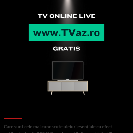
Articole recente
Care sunt cele mai cunoscute uleiuri esențiale cu efect