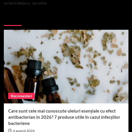
turism în Belarus
ziar online
Top 10
Recomandari
Care sunt cele mai cunoscute uleiuri esențiale cu efect
antibacterian în 2026? 7 produse utile în cazul infecțiilor
bacteriene
6 august 2026