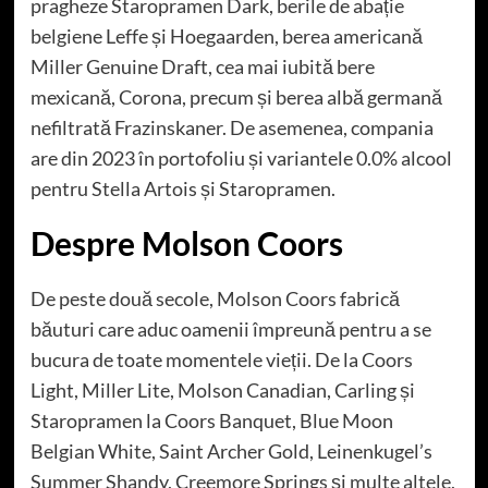
pragheze Staropramen Dark, berile de abație
belgiene Leffe și Hoegaarden, berea americană
Miller Genuine Draft, cea mai iubită bere
mexicană, Corona, precum și berea albă germană
nefiltrată Frazinskaner. De asemenea, compania
are din 2023 în portofoliu și variantele 0.0% alcool
pentru Stella Artois și Staropramen.
Despre Molson Coors
De peste două secole, Molson Coors fabrică
băuturi care aduc oamenii împreună pentru a se
bucura de toate momentele vieții. De la Coors
Light, Miller Lite, Molson Canadian, Carling și
Staropramen la Coors Banquet, Blue Moon
Belgian White, Saint Archer Gold, Leinenkugel’s
Summer Shandy, Creemore Springs și multe altele,