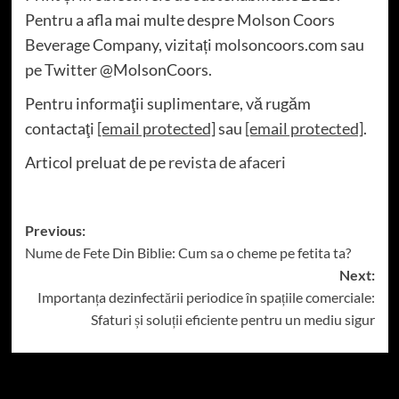
Pentru a afla mai multe despre Molson Coors
Beverage Company, vizitați molsoncoors.com sau
pe Twitter @MolsonCoors.
Pentru informaţii suplimentare, vă rugăm
contactaţi
[email protected]
sau
[email protected]
.
Articol preluat de pe
revista de afaceri
Post
Previous:
Nume de Fete Din Biblie: Cum sa o cheme pe fetita ta?
navigation
Next:
Importanța dezinfectării periodice în spațiile comerciale:
Sfaturi și soluții eficiente pentru un mediu sigur
More Stories