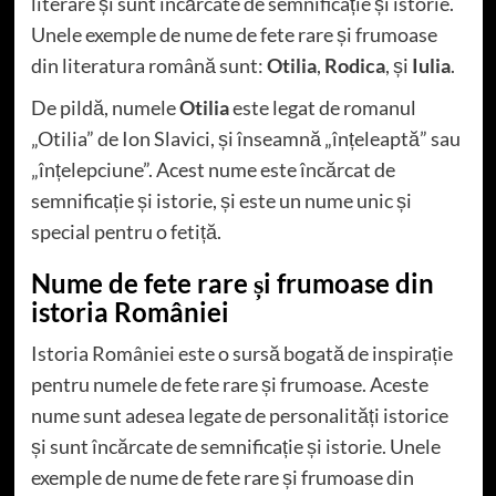
literare și sunt încărcate de semnificație și istorie.
Unele exemple de nume de fete rare și frumoase
din literatura română sunt:
Otilia
,
Rodica
, și
Iulia
.
De pildă, numele
Otilia
este legat de romanul
„Otilia” de Ion Slavici, și înseamnă „înțeleaptă” sau
„înțelepciune”. Acest nume este încărcat de
semnificație și istorie, și este un nume unic și
special pentru o fetiță.
Nume de fete rare și frumoase din
istoria României
Istoria României este o sursă bogată de inspirație
pentru numele de fete rare și frumoase. Aceste
nume sunt adesea legate de personalități istorice
și sunt încărcate de semnificație și istorie. Unele
exemple de nume de fete rare și frumoase din