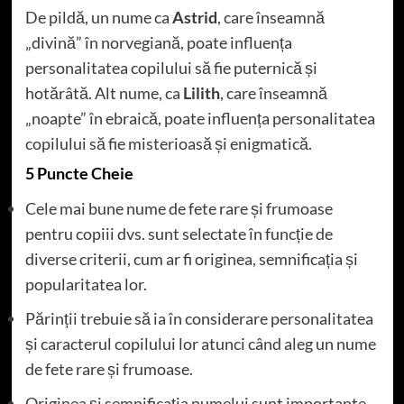
De pildă, un nume ca
Astrid
, care înseamnă
„divină” în norvegiană, poate influența
personalitatea copilului să fie puternică și
hotărâtă. Alt nume, ca
Lilith
, care înseamnă
„noapte” în ebraică, poate influența personalitatea
copilului să fie misterioasă și enigmatică.
5 Puncte Cheie
Cele mai bune nume de fete rare și frumoase
pentru copiii dvs. sunt selectate în funcție de
diverse criterii, cum ar fi originea, semnificația și
popularitatea lor.
Părinții trebuie să ia în considerare personalitatea
și caracterul copilului lor atunci când aleg un nume
de fete rare și frumoase.
Originea și semnificația numelui sunt importante