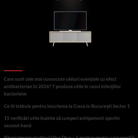
Articole recente
Care sunt cele mai cunoscute uleiuri esențiale cu efect
antibacterian în 2026? 7 produse utile în cazul infecțiilor
bacteriene
Ce iti trebuie pentru inscrierea la Cresa in București Sector 1
15 verificări utile înainte să cumperi echipament sportiv
second-hand
Păreri despre studioul Viva Diva – 5 motive pentru care merită