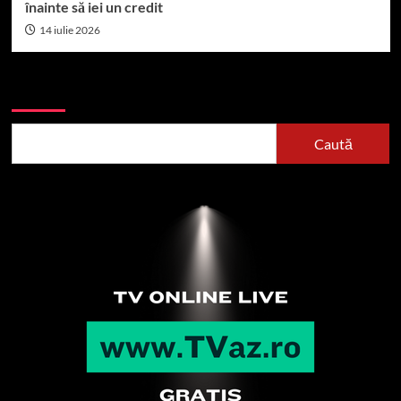
înainte să iei un credit
14 iulie 2026
Caută
Caută