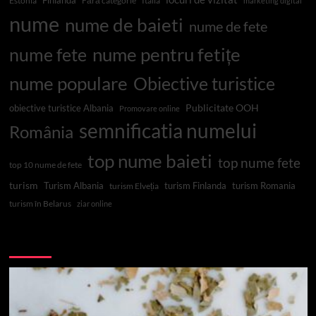
Finlanda
Estonia
Fără categorie
Italia
marketing digital
nume
nume de baieti
nume de fete
nume pentru fetițe
nume fete
nume populare
Obiective turistice
Publicitate OOH
obiective turistice Albania
Promovare online
semnificatia numelui
România
top nume baieti
top nume fete
top 10 nume de fete
turism
Turism Albania
turism Finlanda
turism Romania
turism Elveția
turism în Belarus
ziar online
Top 10