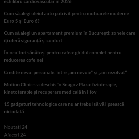
echilibru cardiovascular în 2026
Cum să alegi uleiul auto potrivit pentru motoarele moderne
Euro 5 și Euro 6?
Cum să alegi un apartament premium în București: zonele care
îți oferă siguranță și confort
Înlocuitori sănătoși pentru cafea: ghidul complet pentru
reducerea cofeinei
Credite nevoi personale: între „am nevoie” și „am rezolvat”
Motion Clinic s-a deschis în Snagov Plaza: fizioterapie,
kinetoterapie și recuperare medicală în Ilfov
15 gadgeturi tehnologice care nu ar trebui să vă lipsească
niciodată
Noutati 24
Afaceri 24