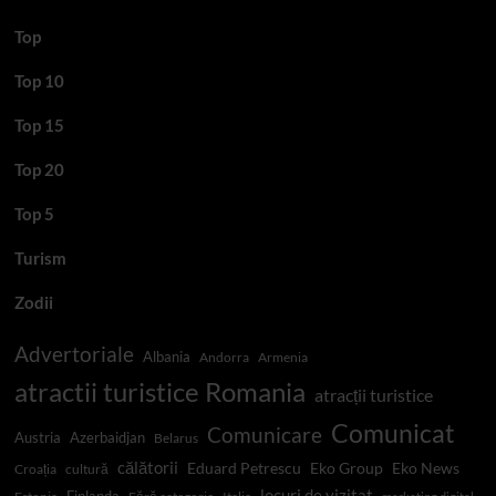
Top
Top 10
Top 15
Top 20
Top 5
Turism
Zodii
Advertoriale
Albania
Andorra
Armenia
atractii turistice Romania
atracții turistice
Comunicat
Comunicare
Austria
Azerbaidjan
Belarus
călătorii
Eduard Petrescu
Eko Group
Eko News
Croația
cultură
locuri de vizitat