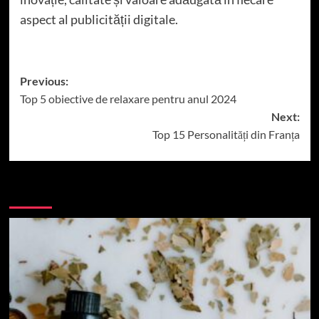
aspect al publicității digitale.
Post
Previous:
Top 5 obiective de relaxare pentru anul 2024
navigation
Next:
Top 15 Personalități din Franța
More Stories