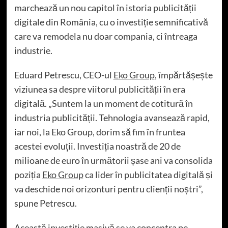
marchează un nou capitol în istoria publicității
digitale din România, cu o investiție semnificativă
care va remodela nu doar compania, ci întreaga
industrie.
Eduard Petrescu, CEO-ul
Eko Group
, împărtășește
viziunea sa despre viitorul publicității în era
digitală. „Suntem la un moment de cotitură în
industria publicității. Tehnologia avansează rapid,
iar noi, la Eko Group, dorim să fim în fruntea
acestei evoluții. Investiția noastră de 20 de
milioane de euro în următorii șase ani va consolida
poziția
Eko Group
ca lider în publicitatea digitală și
va deschide noi orizonturi pentru clienții noștri”,
spune Petrescu.
Această investiție masivă se va concentra pe