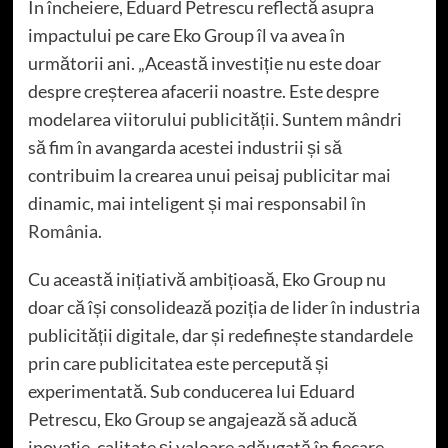
În încheiere, Eduard Petrescu reflectă asupra
impactului pe care Eko Group îl va avea în
următorii ani. „Această investiție nu este doar
despre creșterea afacerii noastre. Este despre
modelarea viitorului publicității. Suntem mândri
să fim în avangarda acestei industrii și să
contribuim la crearea unui peisaj publicitar mai
dinamic, mai inteligent și mai responsabil în
România
.
Cu această inițiativă ambițioasă, Eko Group nu
doar că își consolidează poziția de lider în industria
publicității digitale, dar și redefinește standardele
prin care publicitatea este percepută și
experimentată. Sub conducerea lui Eduard
Petrescu, Eko Group se angajează să aducă
inovație, calitate și valoare adăugată în fiecare