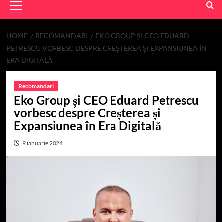
Menu
HOME
RECOMANDARI
EKO GROUP ȘI CEO EDUARD
PETRESCU VORBESC DESPRE CREȘTEREA ȘI EXPANSIUNEA ÎN
ERA DIGITALĂ
Recomandari
Eko Group și CEO Eduard Petrescu
vorbesc despre Creșterea și
Expansiunea în Era Digitală
9 ianuarie 2024