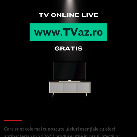
Articole recente
Care sunt cele mai cunoscute uleiuri esențiale cu efect
antibacterian în 2026? 7 produse utile în cazul infecțiilor