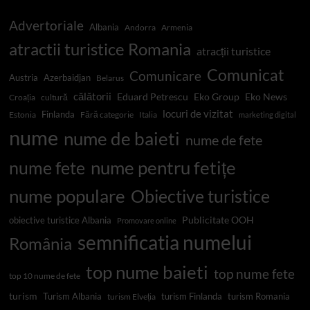
Advertoriale
Albania
Andorra
Armenia
atractii turistice Romania
atracții turistice
Comunicat
Comunicare
Austria
Azerbaidjan
Belarus
călătorii
Eduard Petrescu
Eko Group
Eko News
Croația
cultură
locuri de vizitat
Finlanda
Estonia
Fără categorie
Italia
marketing digital
nume
nume de baieti
nume de fete
nume pentru fetițe
nume fete
nume populare
Obiective turistice
Publicitate OOH
obiective turistice Albania
Promovare online
semnificatia numelui
România
top nume baieti
top nume fete
top 10 nume de fete
turism
Turism Albania
turism Finlanda
turism Romania
turism Elveția