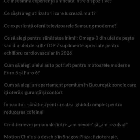
Ce înseamnă experiență unificată între dispozitive?
Ce căști aleg utilizatorii care lucrează mult?
Ce experiență oferă televizoarele Samsung moderne?
Ce să alegi pentru sănătatea inimii: Omega-3 din ulei de pește
sau din ulei de krill? TOP 7 suplimente apreciate pentru
echilibru cardiovascular în 2026
Cum să alegi uleiul auto potrivit pentru motoarele moderne
Euro 5 și Euro 6?
Cum să alegi un apartament premium în București: zonele care
îți oferă siguranță și confort
Înlocuitori sănătoși pentru cafea: ghidul complet pentru
reducerea cofeinei
Credite nevoi personale: între „am nevoie” și „am rezolvat”
Motion Clinic s-a deschis în Snagov Plaza: fizioterapie,