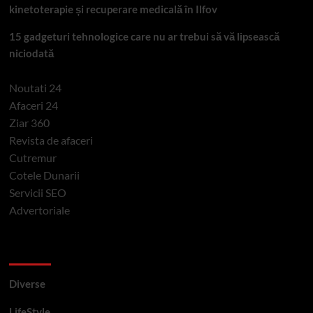
kinetoterapie și recuperare medicală în Ilfov
15 gadgeturi tehnologice care nu ar trebui să vă lipsească
niciodată
Noutati 24
Afaceri 24
Ziar 360
Revista de afaceri
Cutremur
Cotele Dunarii
Servicii SEO
Advertoriale
Categorii si etichete
Diverse
LifeStyle