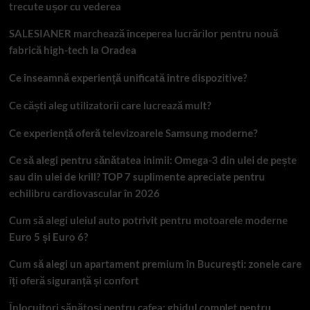
trecute ușor cu vederea
SALESIANER marchează începerea lucrărilor pentru nouă
fabrică high-tech la Oradea
Ce înseamnă experiență unificată între dispozitive?
Ce căști aleg utilizatorii care lucrează mult?
Ce experiență oferă televizoarele Samsung moderne?
Ce să alegi pentru sănătatea inimii: Omega-3 din ulei de pește
sau din ulei de krill? TOP 7 suplimente apreciate pentru
echilibru cardiovascular în 2026
Cum să alegi uleiul auto potrivit pentru motoarele moderne
Euro 5 și Euro 6?
Cum să alegi un apartament premium în București: zonele care
îți oferă siguranță și confort
Înlocuitori sănătoși pentru cafea: ghidul complet pentru