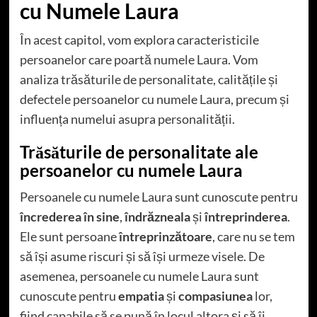
cu Numele Laura
În acest capitol, vom explora caracteristicile
persoanelor care poartă numele Laura. Vom
analiza trăsăturile de personalitate, calitățile și
defectele persoanelor cu numele Laura, precum și
influența numelui asupra personalității.
Trăsăturile de personalitate ale
persoanelor cu numele Laura
Persoanele cu numele Laura sunt cunoscute pentru
încrederea în sine
,
îndrăzneala
și
întreprinderea
.
Ele sunt persoane
întreprinzătoare
, care nu se tem
să își asume riscuri și să își urmeze visele. De
asemenea, persoanele cu numele Laura sunt
cunoscute pentru
empatia
și
compasiunea
lor,
fiind capabile să se pună în locul altora și să îi