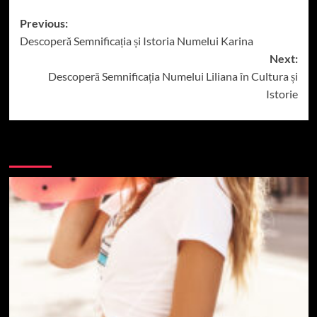
Post
Previous:
Descoperă Semnificația și Istoria Numelui Karina
navigation
Next:
Descoperă Semnificația Numelui Liliana în Cultura și
Istorie
More Stories