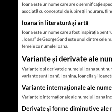
Ioana este un nume care are o semnificație specia
asociată cu conceptul de iubire și îndurare, fi
Ioana în literatură și artă
Ioana este un nume care a fost inspirația pentru
„Ioana” de George Sand este unul dintre cele ma
femeie cu numele Ioana.
Variante și derivate ale nu
Variantele și derivatele numelui Ioana sunt nu
variante sunt Ioană, Ioanina, Ioanella și Ioanet
Variante internaționale ale nume
Variantele internaționale ale numelui Ioana in
Derivate și forme diminutive ale