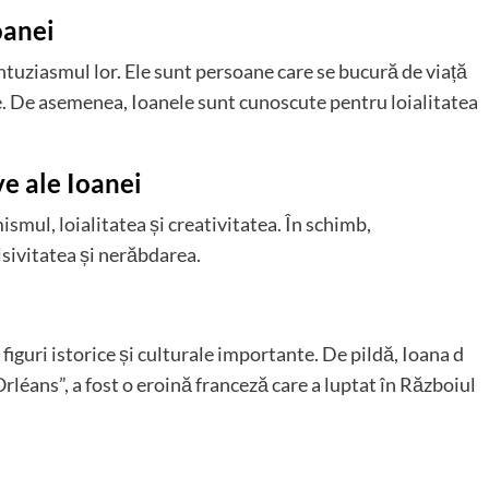
oanei
tuziasmul lor. Ele sunt persoane care se bucură de viață
te. De asemenea, Ioanele sunt cunoscute pentru loialitatea
ve ale Ioanei
ismul, loialitatea și creativitatea. În schimb,
lsivitatea și nerăbdarea.
figuri istorice și culturale importante. De pildă, Ioana d
léans”, a fost o eroină franceză care a luptat în Războiul