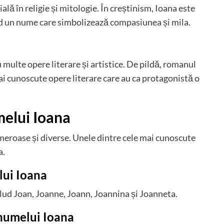
lă în religie și mitologie. În creștinism, Ioana este
ind un nume care simbolizează compasiunea și mila.
 multe opere literare și artistice. De pildă, romanul
i cunoscute opere literare care au ca protagonistă o
melui Ioana
meroase și diverse. Unele dintre cele mai cunoscute
a.
lui Ioana
clud Joan, Joanne, Joann, Joannina și Joanneta.
 numelui Ioana