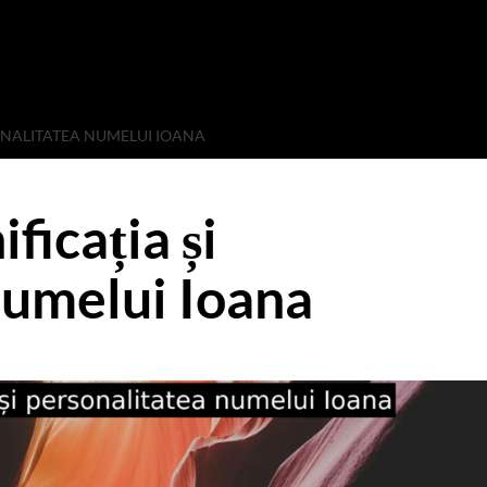
ONALITATEA NUMELUI IOANA
icația și
numelui Ioana