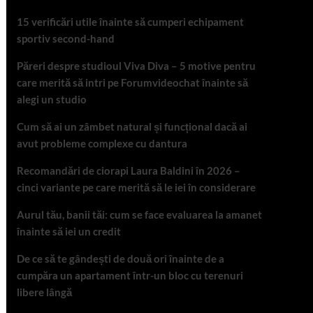
15 verificări utile înainte să cumperi echipament
sportiv second-hand
Păreri despre studioul Viva Diva – 5 motive pentru
care merită să intri pe Forumvideochat înainte să
alegi un studio
Cum să ai un zâmbet natural și funcțional dacă ai
avut probleme complexe cu dantura
Recomandări de ciorapi Laura Baldini în 2026 –
cinci variante pe care merită să le iei în considerare
Aurul tău, banii tăi: cum se face evaluarea la amanet
înainte să iei un credit
De ce să te gândești de două ori înainte de a
cumpăra un apartament într-un bloc cu terenuri
libere lângă