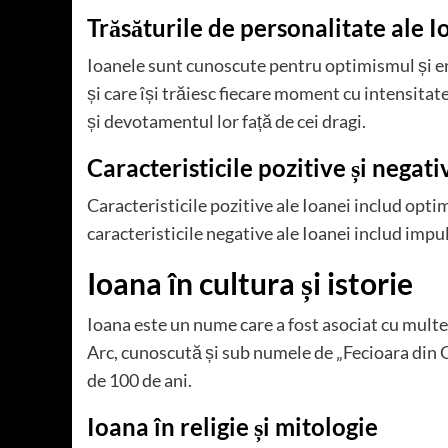
Trăsăturile de personalitate ale I
Ioanele sunt cunoscute pentru optimismul și en
și care își trăiesc fiecare moment cu intensita
și devotamentul lor față de cei dragi.
Caracteristicile pozitive și negati
Caracteristicile pozitive ale Ioanei includ optim
caracteristicile negative ale Ioanei includ impu
Ioana în cultura și istorie
Ioana este un nume care a fost asociat cu multe 
Arc, cunoscută și sub numele de „Fecioara din Or
de 100 de ani.
Ioana în religie și mitologie