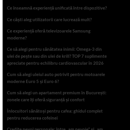
Ce înseamnă experiență unificată între dispozitive?
Ce căști aleg utilizatorii care lucrează mult?
Ce experiență oferă televizoarele Samsung
moderne?
Ce să alegi pentru sănătatea inimii: Omega-3 din
ulei de pește sau din ulei de krill? TOP 7 suplimente
apreciate pentru echilibru cardiovascular în 2026
Cum să alegi uleiul auto potrivit pentru motoarele
moderne Euro 5 și Euro 6?
Cum să alegi un apartament premium în București:
zonele care îți oferă siguranță și confort
Înlocuitori sănătoși pentru cafea: ghidul complet
pentru reducerea cofeinei
Credite nevoi personale: între „am nevoie” și „am