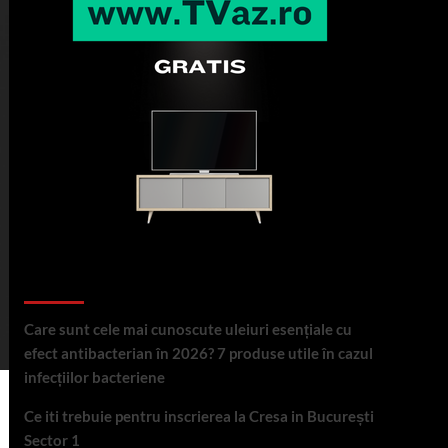
Articole recente
Care sunt cele mai cunoscute uleiuri esențiale cu
efect antibacterian în 2026? 7 produse utile în cazul
infecțiilor bacteriene
Ce iti trebuie pentru inscrierea la Cresa in București
Sector 1