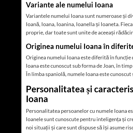
Variante ale numelui Ioana
Variantele numelui Ioana sunt numeroase și div
Ioană, Ioana, Ioanina, Ioanella și Ioaneta. Fieca
proprie, dar toate sunt unite de aceeași rădăcin
Originea numelui Ioana în diferite
Originea numelui Ioana este diferită în funcție 
Ioana este cunoscut sub forma de Joan, în timp
În limba spaniolă, numele Ioana este cunoscut
Personalitatea și caracteri
Ioana
Personalitatea persoanelor cu numele Ioana est
Ioanele sunt cunoscute pentru inteligența și cre
noi situații și care sunt dispuse să își asume ris