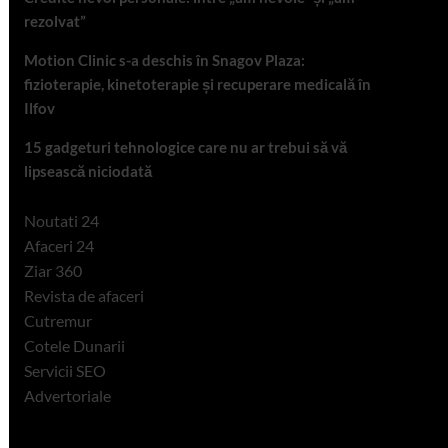
rezolvat”
Motion Clinic s-a deschis în Snagov Plaza:
fizioterapie, kinetoterapie și recuperare medicală în
Ilfov
15 gadgeturi tehnologice care nu ar trebui să vă
lipsească niciodată
Noutati 24
Afaceri 24
Ziar 360
Revista de afaceri
Cutremur
Cotele Dunarii
Servicii SEO
Advertoriale