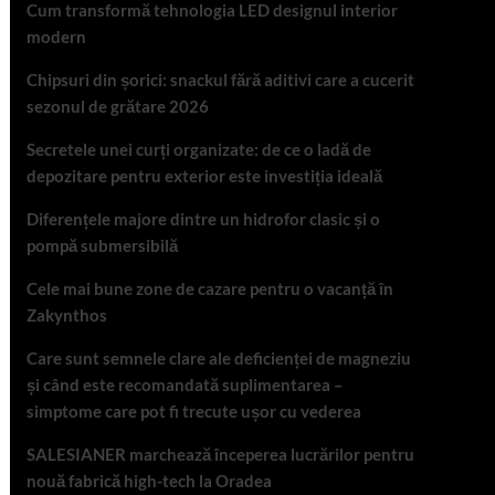
Cum transformă tehnologia LED designul interior
modern
Chipsuri din șorici: snackul fără aditivi care a cucerit
sezonul de grătare 2026
Secretele unei curți organizate: de ce o ladă de
depozitare pentru exterior este investiția ideală
Diferențele majore dintre un hidrofor clasic și o
pompă submersibilă
Cele mai bune zone de cazare pentru o vacanță în
Zakynthos
Care sunt semnele clare ale deficienței de magneziu
și când este recomandată suplimentarea –
simptome care pot fi trecute ușor cu vederea
SALESIANER marchează începerea lucrărilor pentru
nouă fabrică high-tech la Oradea