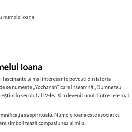
 cu numele Ioana
melui Ioana
 fascinante și mai interesante povești din istoria
unde se numește „Yochanan”, care înseamnă „Dumnezeu
știni în secolul al IV-lea și a devenit unul dintre cele mai
emnificația sa spirituală. Numele Ioana este asociat cu
care simbolizează compasiunea și mila.