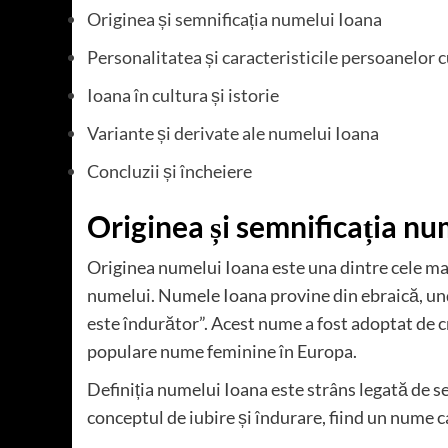
Originea și semnificația numelui Ioana
Personalitatea și caracteristicile persoanelor
Ioana în cultura și istorie
Variante și derivate ale numelui Ioana
Concluzii și încheiere
Originea și semnificația nu
Originea numelui Ioana este una dintre cele mai
numelui. Numele Ioana provine din ebraică, 
este îndurător”. Acest nume a fost adoptat de cre
populare nume feminine în Europa.
Definiția numelui Ioana este strâns legată de s
conceptul de iubire și îndurare, fiind un nume 