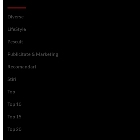
Categorii si etichete
Diverse
LifeStyle
Pescuit
Publicitate & Marketing
Recomandari
Stiri
Top
Top 10
Top 15
Top 20