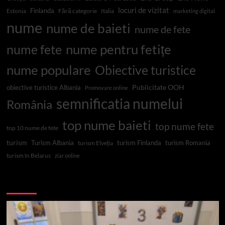
locuri de vizitat
Finlanda
Estonia
Fără categorie
Italia
marketing digital
nume
nume de baieti
nume de fete
nume pentru fetițe
nume fete
nume populare
Obiective turistice
Publicitate OOH
obiective turistice Albania
Promovare online
semnificatia numelui
România
top nume baieti
top nume fete
top 10 nume de fete
turism
Turism Albania
turism Finlanda
turism Romania
turism Elveția
turism în Belarus
ziar online
Top 10