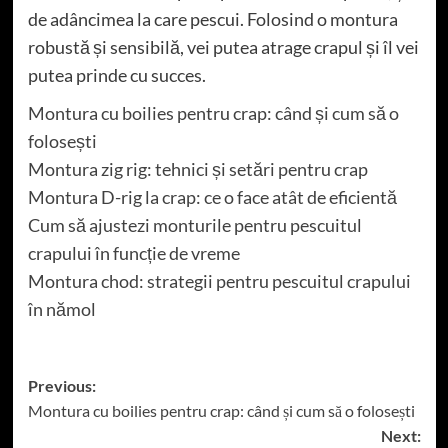
de adâncimea la care pescui. Folosind o montura
robustă și sensibilă, vei putea atrage crapul și îl vei
putea prinde cu succes.
Montura cu boilies pentru crap: când și cum să o
folosești
Montura zig rig: tehnici și setări pentru crap
Montura D-rig la crap: ce o face atât de eficientă
Cum să ajustezi monturile pentru pescuitul
crapului în funcție de vreme
Montura chod: strategii pentru pescuitul crapului
în nămol
Post
Previous:
Montura cu boilies pentru crap: când și cum să o folosești
navigation
Next: