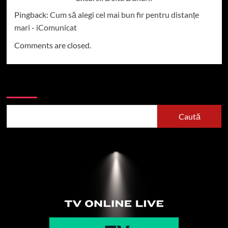
Pingback:
Cum să alegi cel mai bun fir pentru distanțe
mari - iComunicat
Comments are closed.
Caută
Caută