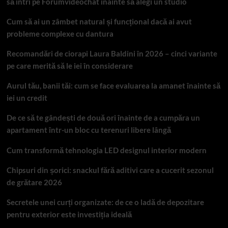
să intri pe Forumvideochat înainte să alegi un studio
Cum să ai un zâmbet natural și funcțional dacă ai avut
probleme complexe cu dantura
Recomandări de ciorapi Laura Baldini în 2026 – cinci variante
pe care merită să le iei în considerare
Aurul tău, banii tăi: cum se face evaluarea la amanet înainte să
iei un credit
De ce să te gândești de două ori înainte de a cumpăra un
apartament într-un bloc cu terenuri libere lângă
Cum transformă tehnologia LED designul interior modern
Chipsuri din șorici: snackul fără aditivi care a cucerit sezonul
de grătare 2026
Secretele unei curți organizate: de ce o ladă de depozitare
pentru exterior este investiția ideală