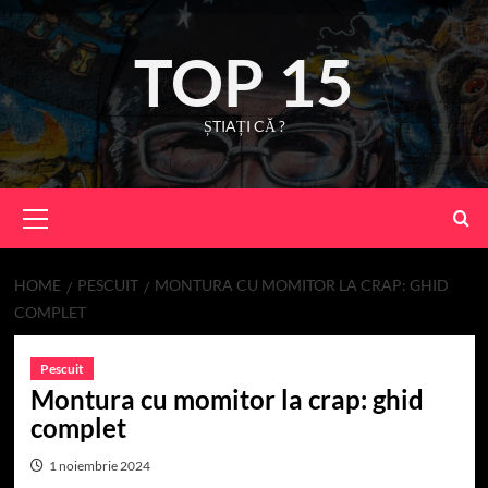
Skip
to
TOP 15
content
ȘTIAȚI CĂ ?
Primary
Menu
HOME
PESCUIT
MONTURA CU MOMITOR LA CRAP: GHID
COMPLET
Pescuit
Montura cu momitor la crap: ghid
complet
1 noiembrie 2024