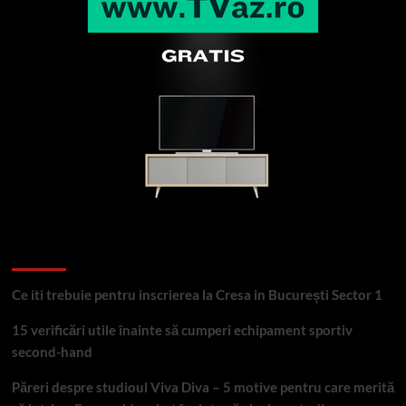
Articole recente
Ce iti trebuie pentru inscrierea la Cresa in București Sector 1
15 verificări utile înainte să cumperi echipament sportiv
second-hand
Păreri despre studioul Viva Diva – 5 motive pentru care merită