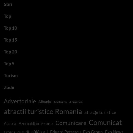
Stiri
Top
Top 10
Top 15
Top 20
Top 5
Turism
Zodii
Advertoriale
Albania
Andorra
Armenia
atractii turistice Romania
atracții turistice
Comunicat
Comunicare
Austria
Azerbaidjan
Belarus
călătorii
Eduard Petrescu
Eko Group
Eko News
Croația
cultură