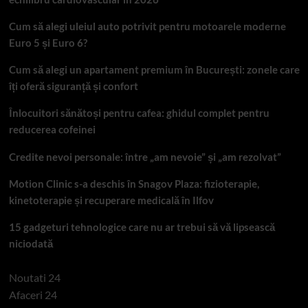
Cum să alegi uleiul auto potrivit pentru motoarele moderne
Euro 5 și Euro 6?
Cum să alegi un apartament premium în București: zonele care
îți oferă siguranță și confort
Înlocuitori sănătoși pentru cafea: ghidul complet pentru
reducerea cofeinei
Credite nevoi personale: între „am nevoie” și „am rezolvat”
Motion Clinic s-a deschis în Snagov Plaza: fizioterapie,
kinetoterapie și recuperare medicală în Ilfov
15 gadgeturi tehnologice care nu ar trebui să vă lipsească
niciodată
Noutati 24
Afaceri 24