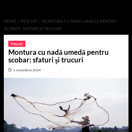
HOME
PESCUIT
MONTURA CU NADĂ UMEDĂ PENTRU
SCOBAR: SFATURI ȘI TRUCURI
Pescuit
Montura cu nadă umedă pentru
scobar: sfaturi și trucuri
1 noiembrie 2024