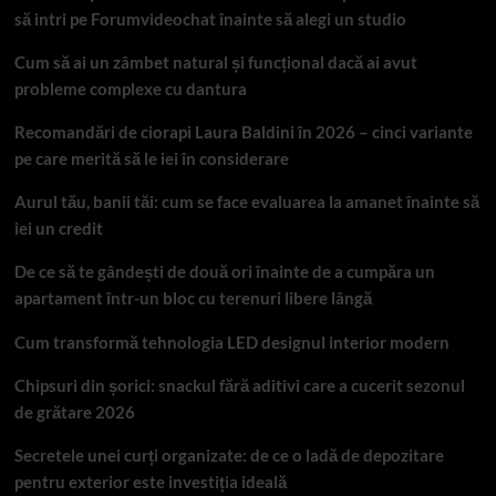
să intri pe Forumvideochat înainte să alegi un studio
Cum să ai un zâmbet natural și funcțional dacă ai avut
probleme complexe cu dantura
Recomandări de ciorapi Laura Baldini în 2026 – cinci variante
pe care merită să le iei în considerare
Aurul tău, banii tăi: cum se face evaluarea la amanet înainte să
iei un credit
De ce să te gândești de două ori înainte de a cumpăra un
apartament într-un bloc cu terenuri libere lângă
Cum transformă tehnologia LED designul interior modern
Chipsuri din șorici: snackul fără aditivi care a cucerit sezonul
de grătare 2026
Secretele unei curți organizate: de ce o ladă de depozitare
pentru exterior este investiția ideală