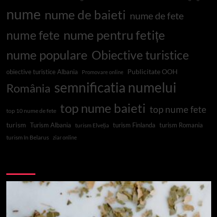
nume
nume de baieti
nume de fete
nume pentru fetițe
nume fete
nume populare
Obiective turistice
Publicitate OOH
obiective turistice Albania
Promovare online
semnificatia numelui
România
top nume baieti
top nume fete
top 10 nume de fete
turism
Turism Albania
turism Finlanda
turism Romania
turism Elveția
turism în Belarus
ziar online
Top 10