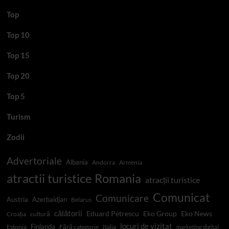
Top
Top 10
Top 15
Top 20
Top 5
Turism
Zodii
Advertoriale
Albania
Andorra
Armenia
atractii turistice Romania
atracții turistice
Comunicat
Comunicare
Austria
Azerbaidjan
Belarus
călătorii
Eduard Petrescu
Eko Group
Eko News
Croația
cultură
locuri de vizitat
Finlanda
Estonia
Fără categorie
Italia
marketing digital