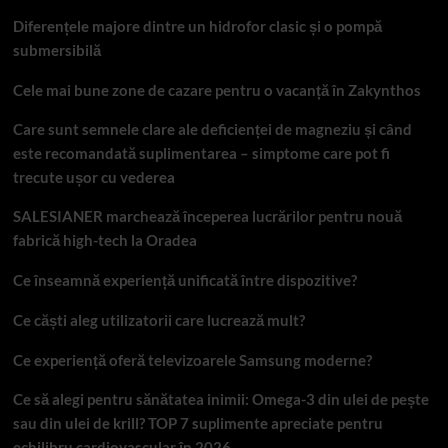
Diferențele majore dintre un hidrofor clasic și o pompă
submersibilă
Cele mai bune zone de cazare pentru o vacanță în Zakynthos
Care sunt semnele clare ale deficienței de magneziu și când
este recomandată suplimentarea – simptome care pot fi
trecute ușor cu vederea
SALESIANER marchează începerea lucrărilor pentru nouă
fabrică high-tech la Oradea
Ce înseamnă experiență unificată între dispozitive?
Ce căști aleg utilizatorii care lucrează mult?
Ce experiență oferă televizoarele Samsung moderne?
Ce să alegi pentru sănătatea inimii: Omega-3 din ulei de pește
sau din ulei de krill? TOP 7 suplimente apreciate pentru
echilibru cardiovascular în 2026