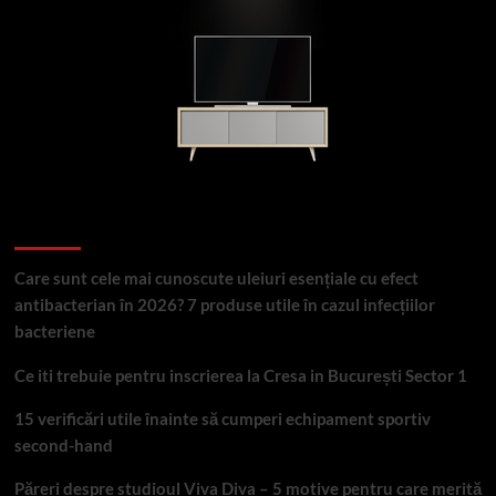
Articole recente
Care sunt cele mai cunoscute uleiuri esențiale cu efect
antibacterian în 2026? 7 produse utile în cazul infecțiilor
bacteriene
Ce iti trebuie pentru inscrierea la Cresa in București Sector 1
15 verificări utile înainte să cumperi echipament sportiv
second-hand
Păreri despre studioul Viva Diva – 5 motive pentru care merită