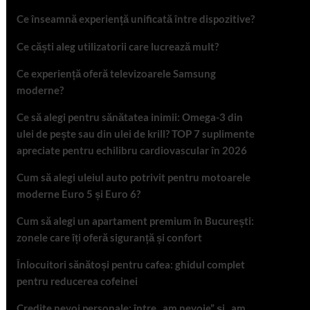
Ce înseamnă experiență unificată între dispozitive?
Ce căști aleg utilizatorii care lucrează mult?
Ce experiență oferă televizoarele Samsung
moderne?
Ce să alegi pentru sănătatea inimii: Omega-3 din
ulei de pește sau din ulei de krill? TOP 7 suplimente
apreciate pentru echilibru cardiovascular în 2026
Cum să alegi uleiul auto potrivit pentru motoarele
moderne Euro 5 și Euro 6?
Cum să alegi un apartament premium în București:
zonele care îți oferă siguranță și confort
Înlocuitori sănătoși pentru cafea: ghidul complet
pentru reducerea cofeinei
Credite nevoi personale: între „am nevoie” și „am