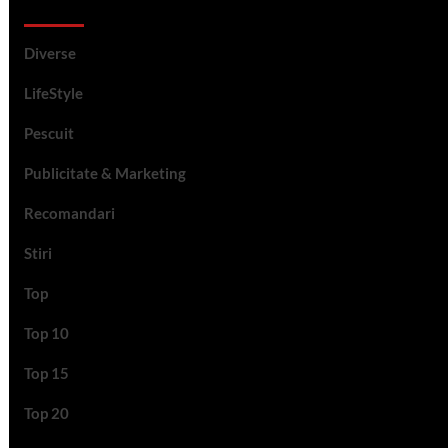
Categorii si etichete
Diverse
LifeStyle
Pescuit
Publicitate & Marketing
Recomandari
Stiri
Top
Top 10
Top 15
Top 20