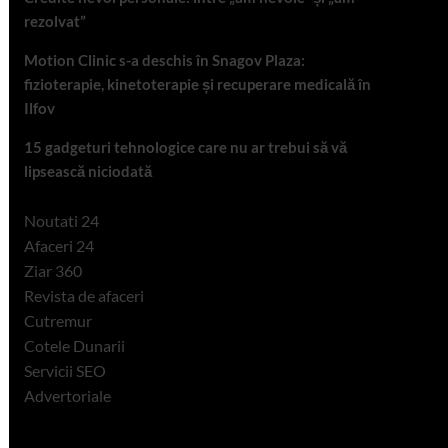
rezolvat”
Motion Clinic s-a deschis în Snagov Plaza:
fizioterapie, kinetoterapie și recuperare medicală în
Ilfov
15 gadgeturi tehnologice care nu ar trebui să vă
lipsească niciodată
Noutati 24
Afaceri 24
Ziar 360
Revista de afaceri
Cutremur
Cotele Dunarii
Servicii SEO
Advertoriale