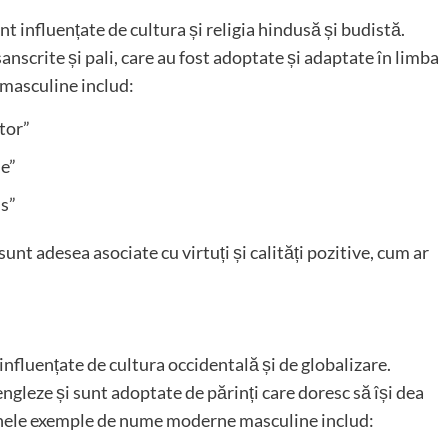
 influențate de cultura și religia hindusă și budistă.
nscrite și pali, care au fost adoptate și adaptate în limba
 masculine includ:
tor”
ne”
us”
unt adesea asociate cu virtuți și calități pozitive, cum ar
fluențate de cultura occidentală și de globalizare.
gleze și sunt adoptate de părinți care doresc să își dea
Unele exemple de nume moderne masculine includ: