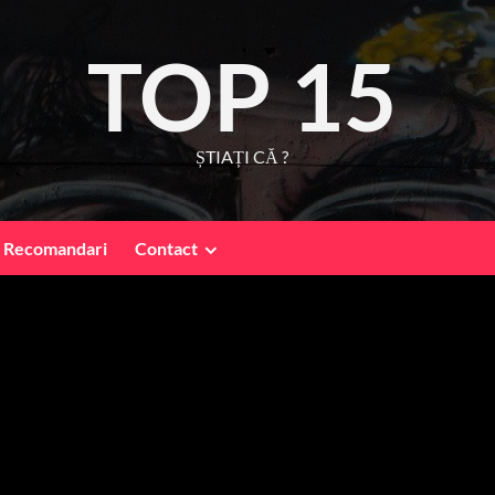
TOP 15
ȘTIAȚI CĂ ?
Recomandari
Contact