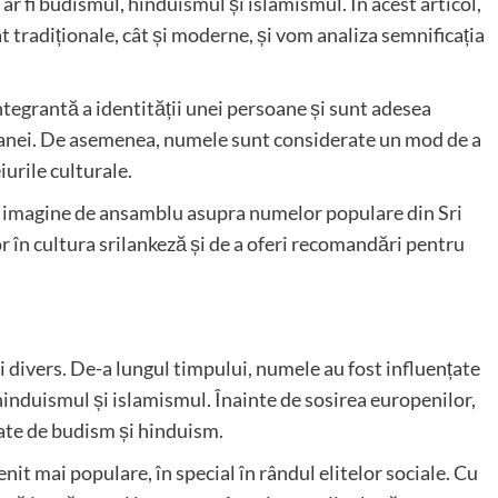
m ar fi budismul, hinduismul și islamismul. În acest articol,
 tradiționale, cât și moderne, și vom analiza semnificația
ntegrantă a identității unei persoane și sunt adesea
rsoanei. De asemenea, numele sunt considerate un mod de a
iurile culturale.
 o imagine de ansamblu asupra numelor populare din Sri
or în cultura srilankeză și de a oferi recomandări pentru
i divers. De-a lungul timpului, numele au fost influențate
, hinduismul și islamismul. Înainte de sosirea europenilor,
țate de budism și hinduism.
it mai populare, în special în rândul elitelor sociale. Cu