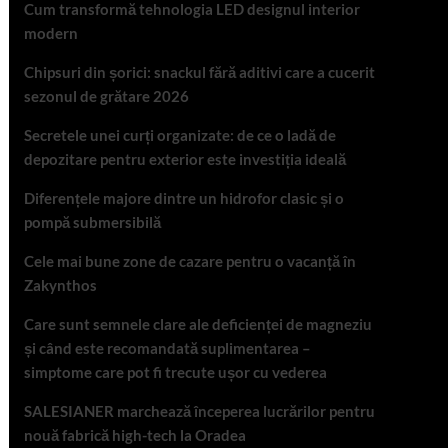
Cum transformă tehnologia LED designul interior
modern
Chipsuri din șorici: snackul fără aditivi care a cucerit
sezonul de grătare 2026
Secretele unei curți organizate: de ce o ladă de
depozitare pentru exterior este investiția ideală
Diferențele majore dintre un hidrofor clasic și o
pompă submersibilă
Cele mai bune zone de cazare pentru o vacanță în
Zakynthos
Care sunt semnele clare ale deficienței de magneziu
și când este recomandată suplimentarea –
simptome care pot fi trecute ușor cu vederea
SALESIANER marchează începerea lucrărilor pentru
nouă fabrică high-tech la Oradea