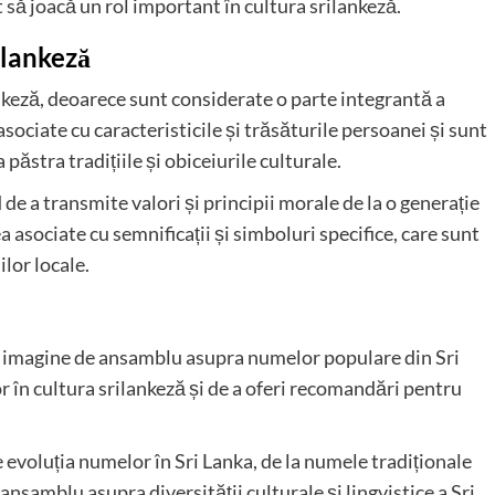
 să joacă un rol important în cultura srilankeză.
ilankeză
nkeză, deoarece sunt considerate o parte integrantă a
ociate cu caracteristicile și trăsăturile persoanei și sunt
ăstra tradițiile și obiceiurile culturale.
 a transmite valori și principii morale de la o generație
a asociate cu semnificații și simboluri specifice, care sunt
ilor locale.
 o imagine de ansamblu asupra numelor populare din Sri
or în cultura srilankeză și de a oferi recomandări pentru
 evoluția numelor în Sri Lanka, de la numele tradiționale
nsamblu asupra diversității culturale și lingvistice a Sri