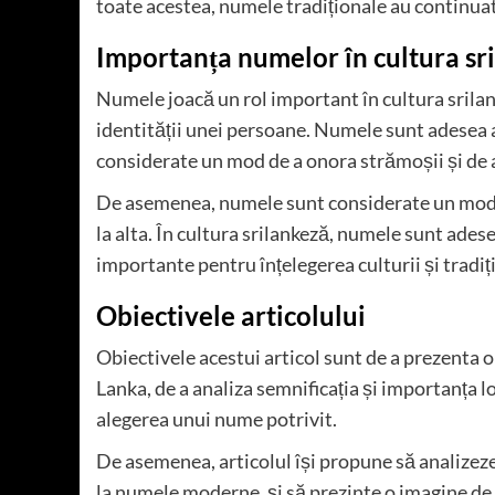
toate acestea, numele tradiționale au continuat
Importanța numelor în cultura sr
Numele joacă un rol important în cultura srila
identității unei persoane. Numele sunt adesea as
considerate un mod de a onora strămoșii și de a p
De asemenea, numele sunt considerate un mod de
la alta. În cultura srilankeză, numele sunt adese
importante pentru înțelegerea culturii și tradiți
Obiectivele articolului
Obiectivele acestui articol sunt de a prezenta
Lanka, de a analiza semnificația și importanța l
alegerea unui nume potrivit.
De asemenea, articolul își propune să analizeze
la numele moderne, și să prezinte o imagine de a