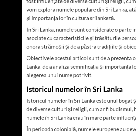
fost influențate de diverse culturi și religii, cu
vom explora numele populare din Sri Lanka, atât
și importanța lor în cultura srilankeză.
În Sri Lanka, numele sunt considerate o parte i
asociate cu caracteristicile și trăsăturile pe
onora strămoșii și de a păstra tradițiile și obice
Obiectivele acestui articol sunt de a prezenta
Lanka, de a analiza semnificația și importanța l
alegerea unui nume potrivit.
Istoricul numelor în Sri Lanka
Istoricul numelor în Sri Lanka este unul bogat ș
de diverse culturi și religii, cum ar fi budismul
numele în Sri Lanka erau în mare parte influen
În perioada colonială, numele europene au deven