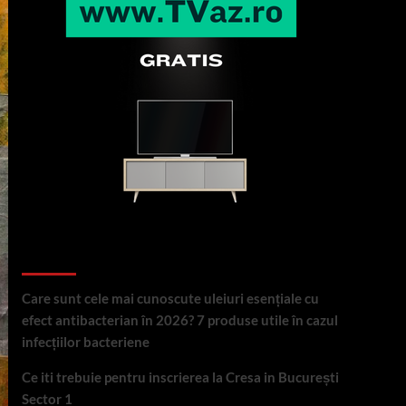
Articole recente
Care sunt cele mai cunoscute uleiuri esențiale cu
efect antibacterian în 2026? 7 produse utile în cazul
infecțiilor bacteriene
Ce iti trebuie pentru inscrierea la Cresa in București
Sector 1