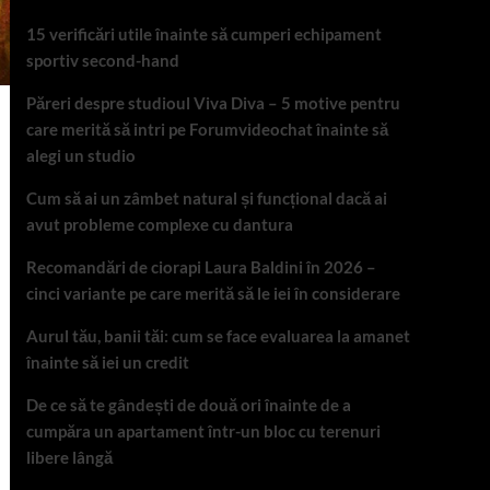
15 verificări utile înainte să cumperi echipament
sportiv second-hand
Păreri despre studioul Viva Diva – 5 motive pentru
care merită să intri pe Forumvideochat înainte să
alegi un studio
Cum să ai un zâmbet natural și funcțional dacă ai
avut probleme complexe cu dantura
Recomandări de ciorapi Laura Baldini în 2026 –
cinci variante pe care merită să le iei în considerare
Aurul tău, banii tăi: cum se face evaluarea la amanet
înainte să iei un credit
De ce să te gândești de două ori înainte de a
cumpăra un apartament într-un bloc cu terenuri
libere lângă