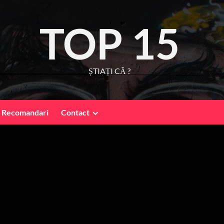
TOP 15
ȘTIAȚI CĂ ?
Recomandari
Contact