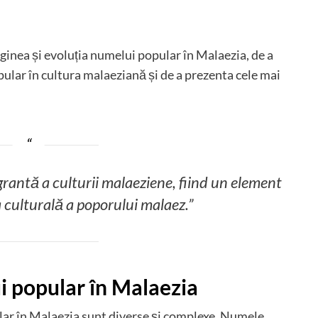
iginea și evoluția numelui popular în Malaezia, de a
ular în cultura malaeziană și de a prezenta cele mai
rantă a culturii malaeziene, fiind un element
a culturală a poporului malaez.”
i popular în Malaezia
lar în Malaezia sunt diverse și complexe. Numele