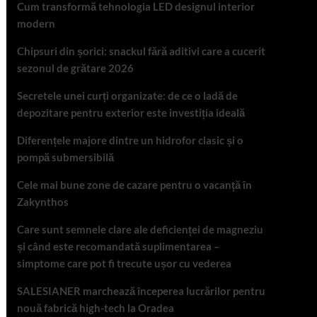
Cum transformă tehnologia LED designul interior
modern
Chipsuri din șorici: snackul fără aditivi care a cucerit
sezonul de grătare 2026
Secretele unei curți organizate: de ce o ladă de
depozitare pentru exterior este investiția ideală
Diferențele majore dintre un hidrofor clasic și o
pompă submersibilă
Cele mai bune zone de cazare pentru o vacanță în
Zakynthos
Care sunt semnele clare ale deficienței de magneziu
și când este recomandată suplimentarea –
simptome care pot fi trecute ușor cu vederea
SALESIANER marchează începerea lucrărilor pentru
nouă fabrică high-tech la Oradea