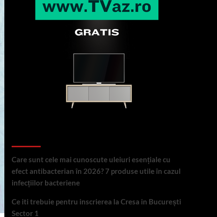
Articole recente
Care sunt cele mai cunoscute uleiuri esențiale cu
efect antibacterian în 2026? 7 produse utile în cazul
infecțiilor bacteriene
Ce iti trebuie pentru inscrierea la Cresa in București
Sector 1