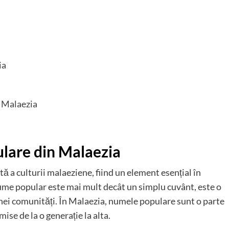
ia
n Malaezia
lare din Malaezia
ă a culturii malaeziene, fiind un element esențial în
ume popular este mai mult decât un simplu cuvânt, este o
r unei comunități. În Malaezia, numele populare sunt o parte
ise de la o generație la alta.