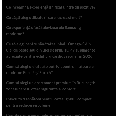
Ce înseamnă experiență unificată între dispozitive?
Ce căști aleg utilizatorii care lucrează mult?
Ce experiență oferă televizoarele Samsung
moderne?
Ce să alegi pentru sănătatea inimii: Omega-3 din
ulei de pește sau din ulei de krill? TOP 7 suplimente
apreciate pentru echilibru cardiovascular în 2026
Cum să alegi uleiul auto potrivit pentru motoarele
moderne Euro 5 și Euro 6?
Cum să alegi un apartament premium în București:
zonele care îți oferă siguranță și confort
Înlocuitori sănătoși pentru cafea: ghidul complet
pentru reducerea cofeinei
Credite nevoi personale: între „am nevoie” și „am