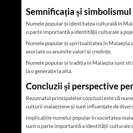
Semnificația și simbolismu
Numele popular și identitatea culturală în Mal
o parte importantă a identității culturale a po
Numele popular și spiritualitatea în Malaezia 
asociate cu anumite valori și credințe.
Numele popular și tradiția în Malaezia sunt st
la o generație la alta.
Concluzii și perspective pen
Rezumatul principalelor concluzii este că nume
culturii malaeziene și sunt influențate de diverse 
Implicațiile numelui popular în societatea mal
sunt o parte importantă a identității culturale