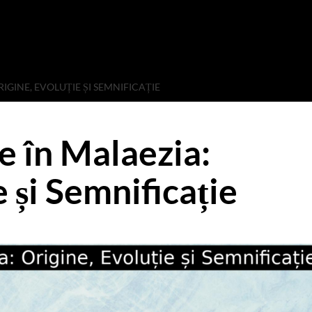
GINE, EVOLUȚIE ȘI SEMNIFICAȚIE
 în Malaezia:
e și Semnificație