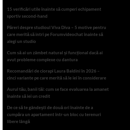
15 verificări utile înainte să cumperi echipament
sportiv second-hand
Păreri despre studioul Viva Diva – 5 motive pentru
care merită să intri pe Forumvideochat înainte să
alegi un studio
Cum să ai un zâmbet natural și funcțional dacă ai
avut probleme complexe cu dantura
Recomandări de ciorapi Laura Baldini în 2026 –
cinci variante pe care merită să le iei în considerare
Aurul tău, banii tăi: cum se face evaluarea la amanet
înainte să iei un credit
De ce să te gândești de două ori înainte de a
cumpăra un apartament într-un bloc cu terenuri
libere lângă