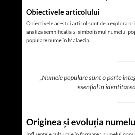
Obiectivele articolului
Obiectivele acestui articol sunt de a explora or
analiza semnificația și simbolismul numelui pop
populare nume în Malaezia.
„Numele populare sunt o parte integ
esențial în identitate
Originea și evoluția numelu
Influențele culturale în formarea numelui popu