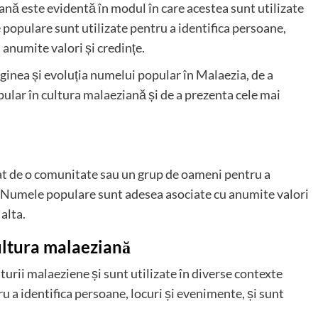
nă este evidentă în modul în care acestea sunt utilizate
 populare sunt utilizate pentru a identifica persoane,
 anumite valori și credințe.
iginea și evoluția numelui popular în Malaezia, de a
ular în cultura malaeziană și de a prezenta cele mai
at de o comunitate sau un grup de oameni pentru a
. Numele populare sunt adesea asociate cu anumite valori
 alta.
ultura malaeziană
rii malaeziene și sunt utilizate în diverse contexte
ru a identifica persoane, locuri și evenimente, și sunt