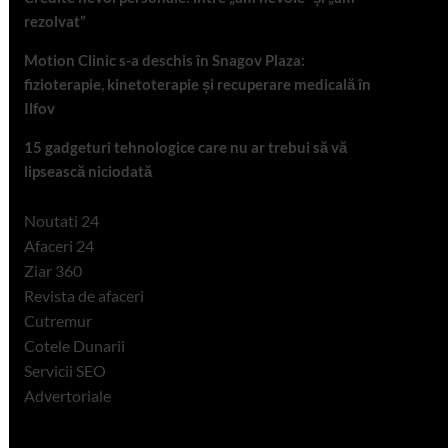
rezolvat”
Motion Clinic s-a deschis în Snagov Plaza:
fizioterapie, kinetoterapie și recuperare medicală în
Ilfov
15 gadgeturi tehnologice care nu ar trebui să vă
lipsească niciodată
Noutati 24
Afaceri 24
Ziar 360
Revista de afaceri
Cutremur
Cotele Dunarii
Servicii SEO
Advertoriale