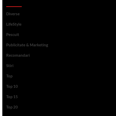
Categorii si etichete
Diverse
LifeStyle
Pescuit
Publicitate & Marketing
Recomandari
Stiri
Top
Top 10
Top 15
Top 20