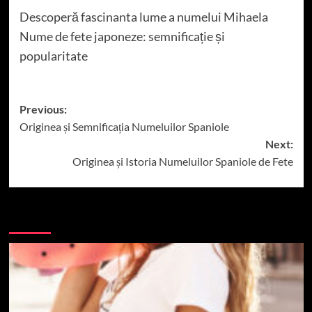
Descoperă fascinanta lume a numelui Mihaela
Nume de fete japoneze: semnificație și
popularitate
Post
Previous:
Originea și Semnificația Numeluilor Spaniole
navigation
Next:
Originea și Istoria Numeluilor Spaniole de Fete
More Stories