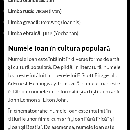
Limba rusă:
Иван (Ivan)
Limba greacă:
Ιωάννης (Ioannis)
Limba ebraică:
יוחנן (Yochanan)
Numele Ioan în cultura populară
Numele Ioan este întâlnit în diverse forme de artă
și cultură populară. De pildă, în literatură, numele
Ioan este întâlnit în operele lui F. Scott Fitzgerald
și Ernest Hemingway. În muzică, numele Ioan este
întâlnit în numele unor formații și artiști, cum ar fi
John Lennon și Elton John.
În cinematografie, numele Ioan este întâlnit în
titlurile unor filme, cum ar fi „Ioan Fără Frică” și
„Ioan și Bestia”. De asemenea, numele Ioan este