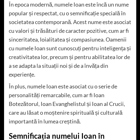
În epoca modernă, numele Ioan este încă un nume
popular și respectat, cu o semnificație specială în
societatea contemporană. Acest nume este asociat
cu valori și trăsături de caracter pozitive, cum ar fi
sinceritatea, loialitatea și compasiunea. Oamenii
cu numele Ioan sunt cunoscuți pentru inteligența și
creativitatea lor, precum și pentru abilitatea lor de
a se adapta la situații noi și de a învăța din
experiențe.
În plus, numele Ioan este asociat cu o serie de
personalități remarcabile, cum ar fi Ioan
Botezătorul, Ioan Evanghelistul și Ioan al Crucii,
care au lăsat o moștenire spirituală și culturală
importantă în lumea creștină.
Semnificația numelui Ioan în