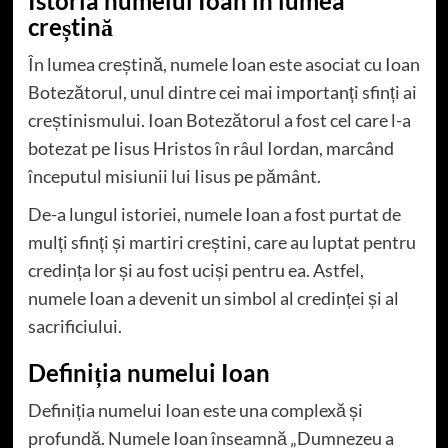
Istoria numelui Ioan în lumea
creștină
În lumea creștină, numele Ioan este asociat cu Ioan
Botezătorul, unul dintre cei mai importanți sfinți ai
creștinismului. Ioan Botezătorul a fost cel care l-a
botezat pe Iisus Hristos în râul Iordan, marcând
începutul misiunii lui Iisus pe pământ.
De-a lungul istoriei, numele Ioan a fost purtat de
mulți sfinți și martiri creștini, care au luptat pentru
credința lor și au fost uciși pentru ea. Astfel,
numele Ioan a devenit un simbol al credinței și al
sacrificiului.
Definiția numelui Ioan
Definiția numelui Ioan este una complexă și
profundă. Numele Ioan înseamnă „Dumnezeu a