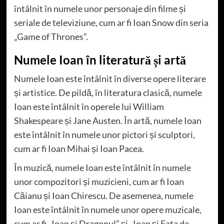
întâlnit în numele unor personaje din filme și
seriale de televiziune, cum ar fi Ioan Snow din seria
„Game of Thrones”.
Numele Ioan în literatură și artă
Numele Ioan este întâlnit în diverse opere literare
și artistice. De pildă, în literatura clasică, numele
Ioan este întâlnit în operele lui William
Shakespeare și Jane Austen. În artă, numele Ioan
este întâlnit în numele unor pictori și sculptori,
cum ar fi Ioan Mihai și Ioan Pacea.
În muzică, numele Ioan este întâlnit în numele
unor compozitori și muzicieni, cum ar fi Ioan
Căianu și Ioan Chirescu. De asemenea, numele
Ioan este întâlnit în numele unor opere muzicale,
cum ar fi „Ioan și Dragonul” și „Ioan și Fata de