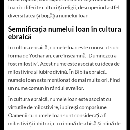
Ioan în diferite culturi și religii, descoperind astfel
diversitatea și bogăția numelui Ioan.
Semnificația numelui Ioan în cultura
ebraică
În cultura ebraică, numele Ioan este cunoscut sub
forma de Yochanan, care înseamnă „Dumnezeu a
fost milostiv”. Acest nume este asociat cu ideea de
milostivire și iubire divină. În Biblia ebraică,
numele Ioan este menționat de mai multe ori, fiind
un nume comun în rândul evreilor.
În cultura ebraică, numele Ioan este asociat cu
virtuțile de milostivire, iubire și compasiune.
Oamenii cu numele Ioan sunt considerați a fi
milostivi și iubitori, cu o inimă deschisă și plină de