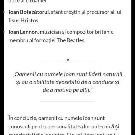
duce al Lituaniei.
Ioan Botezătorul
, sfânt creștin și precursor al lui
Iisus Hristos.
Ioan Lennon
, muzician și compozitor britanic,
membru al formației The Beatles.
„Oamenii cu numele Ioan sunt lideri naturali
și au o abilitate deosebită de a conduce și
de a motiva pe alții.”
În concluzie, oamenii cu numele Ioan sunt
cunoscuți pentru personalitatea lor puternică și
caracteristicile lor unice. Ei sunt lideri naturali,