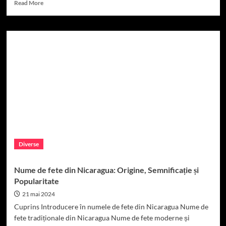
Read
Read More
more
about
Cele
mai
frumoase
nume
de
fete
din
Norvegia
Diverse
Nume de fete din Nicaragua: Origine, Semnificație și
Popularitate
21 mai 2024
Cuprins Introducere în numele de fete din Nicaragua Nume de
fete tradiționale din Nicaragua Nume de fete moderne și