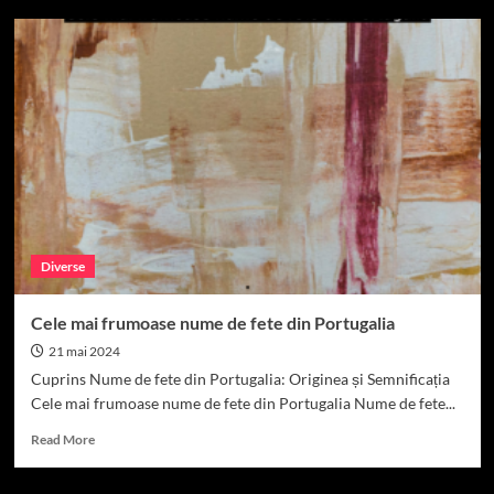
Diverse
Cele mai frumoase nume de fete din Portugalia
21 mai 2024
Cuprins Nume de fete din Portugalia: Originea și Semnificația
Cele mai frumoase nume de fete din Portugalia Nume de fete...
Read
Read More
more
about