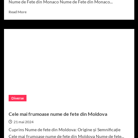
Nume de Fete din Monaco Nume de Fete din Monaco...
Read
Read More
more
about
Cele
mai
Frumoase
Nume
de
Fete
din
Monaco
Diverse
Cele mai frumoase nume de fete din Moldova
21 mai 2024
Cuprins Nume de fete din Moldova: Origine și Semnificație
Cele mai frumoase nume de fete din Moldova Nume de fete...