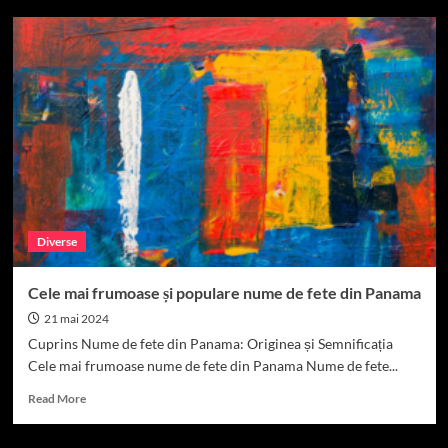
Nume
de
Fete
în
Polonia:
Istorie,
Evoluție
și
Semnificație
Diverse
Cele mai frumoase și populare nume de fete din Panama
21 mai 2024
Cuprins Nume de fete din Panama: Originea și Semnificația
Cele mai frumoase nume de fete din Panama Nume de fete...
Read
Read More
more
about