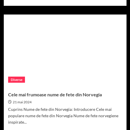
more
about
Nume
de
fete
din
Oman:
Importanța
și
semnificația
numelui
în
cultura
omaneză.
Diverse
Cele mai frumoase nume de fete din Norvegia
21 mai 2024
Cuprins Nume de fete din Norvegia: Introducere Cele mai
populare nume de fete din Norvegia Nume de fete norvegiene
inspirate...