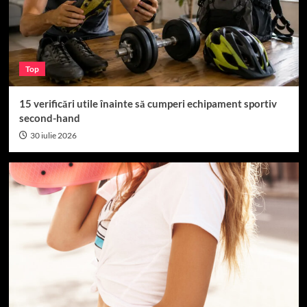
Top 15
Cei mai buni 15 fotbaliști români din toate
timpurile
3
Top
Top 15
15 verificări utile înainte să cumperi echipament sportiv
Cum sa construiesti o echipa de succes
second-hand
4
30 iulie 2026
Top 15
Când se seamănă porumbul: Perioada ideală în
România
5