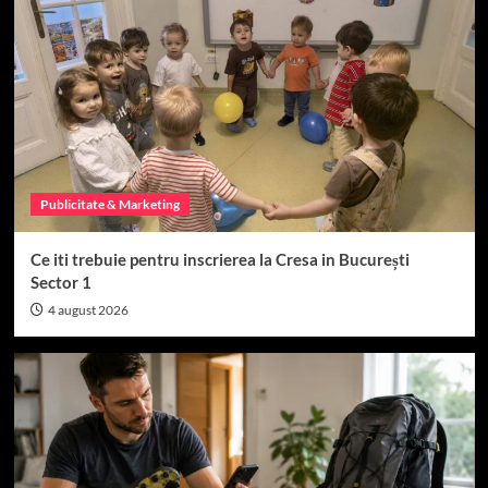
Top 15
Cum sa construiesti o echipa de succes
4
Top 15
Când se seamănă porumbul: Perioada ideală în
România
Publicitate & Marketing
5
Ce iti trebuie pentru inscrierea la Cresa in București
Top 15
Sector 1
Top 15 Magazine Online de Suplimente
4 august 2026
Alimentare din România (2026)
1
Top 15
Producătorii Plastika Kritis și Geo Polska: ce
trebuie să știi despre calitatea foliilor solare
premium
2