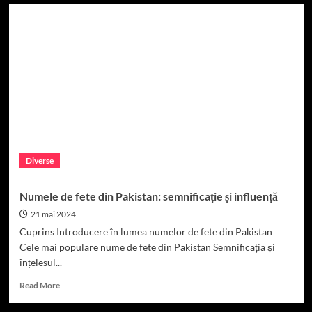
Cele
mai
frumoase
și
populare
nume
de
fete
din
Panama
Diverse
Numele de fete din Pakistan: semnificație și influență
21 mai 2024
Cuprins Introducere în lumea numelor de fete din Pakistan
Cele mai populare nume de fete din Pakistan Semnificația și
înțelesul...
Read
Read More
more
about