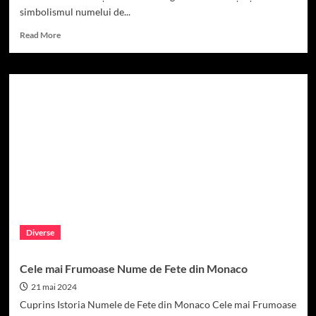
simbolismul numelui de...
Read
Read More
more
about
Nume
de
fete
din
Mongolia:
tradiție
și
modernitate
Diverse
Cele mai Frumoase Nume de Fete din Monaco
21 mai 2024
Cuprins Istoria Numele de Fete din Monaco Cele mai Frumoase