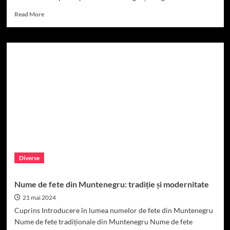
Read
Read More
more
about
Nume
de
fete
din
Nepal:
semnificație
și
înțeles.
Diverse
Nume de fete din Muntenegru: tradiție și modernitate
21 mai 2024
Cuprins Introducere în lumea numelor de fete din Muntenegru
Nume de fete tradiționale din Muntenegru Nume de fete