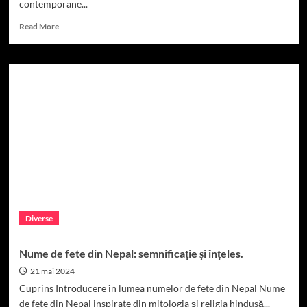
contemporane...
Read
Read More
more
about
Nume
de
fete
din
Nicaragua:
Origine,
Semnificație
și
Popularitate
Diverse
Nume de fete din Nepal: semnificație și înțeles.
21 mai 2024
Cuprins Introducere în lumea numelor de fete din Nepal Nume
de fete din Nepal inspirate din mitologia și religia hindusă...