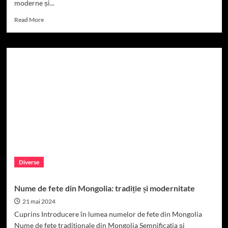
moderne și...
Read
Read More
more
about
Nume
de
fete
din
Muntenegru:
tradiție
și
modernitate
Diverse
Nume de fete din Mongolia: tradiție și modernitate
21 mai 2024
Cuprins Introducere în lumea numelor de fete din Mongolia
Nume de fete tradiționale din Mongolia Semnificația și