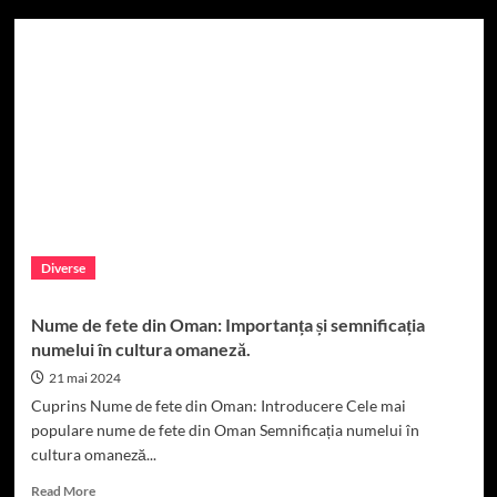
Numele
de
fete
din
Pakistan:
semnificație
și
influență
Diverse
Nume de fete din Oman: Importanța și semnificația
numelui în cultura omaneză.
21 mai 2024
Cuprins Nume de fete din Oman: Introducere Cele mai
populare nume de fete din Oman Semnificația numelui în
cultura omaneză...
Read
Read More