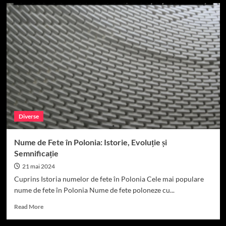
Cele
mai
frumoase
nume
de
fete
din
Portugalia
Diverse
Nume de Fete în Polonia: Istorie, Evoluție și
Semnificație
21 mai 2024
Cuprins Istoria numelor de fete în Polonia Cele mai populare
nume de fete în Polonia Nume de fete poloneze cu...
Read
Read More
more
about