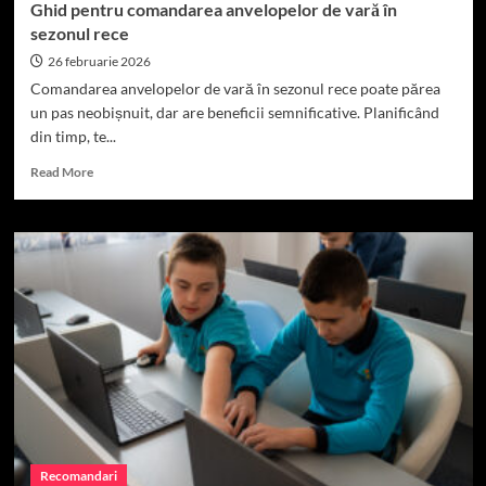
Ghid pentru comandarea anvelopelor de vară în
sezonul rece
26 februarie 2026
Comandarea anvelopelor de vară în sezonul rece poate părea
un pas neobișnuit, dar are beneficii semnificative. Planificând
din timp, te...
Read
Read More
more
about
Ghid
pentru
comandarea
anvelopelor
de
vară
în
sezonul
rece
Recomandari