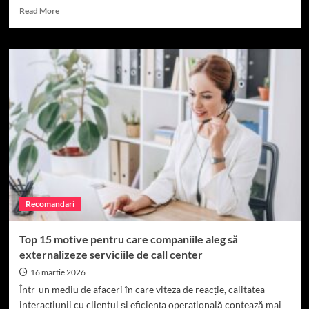
Read
Read More
more
about
Cele
mai
frecvente
greșeli
la
cumpărarea
jantelor
auto
și
cum
să
le
Recomandari
eviți
Top 15 motive pentru care companiile aleg să
externalizeze serviciile de call center
16 martie 2026
Într-un mediu de afaceri în care viteza de reacție, calitatea
interacțiunii cu clientul și eficiența operațională contează mai