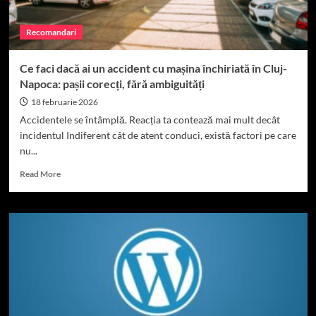
prin
PNRR
Recomandari
pentru
a
fi
Ce faci dacă ai un accident cu mașina închiriată în Cluj-
mai
Napoca: pașii corecți, fără ambiguități
aproape
de
18 februarie 2026
copiii
Accidentele se întâmplă. Reacția ta contează mai mult decât
cu
incidentul Indiferent cât de atent conduci, există factori pe care
nevoi
nu...
speciale
Read
Read More
more
about
Ce
faci
dacă
ai
un
accident
cu
mașina