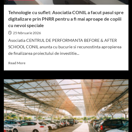
Tehnologie cu suflet: Asociatia CONIL a facut pasul spre
digitalizare prin PNRR pentru a fi mai aproape de copiii
cu nevoi speciale
25 februarie 2026
Asociatia CENTRUL DE PERFORMANTA BEFORE & AFTER
SCHOOL CONIL anunta cu bucurie si recunostinta apropierea
de finalizarea proiectului de investitie...
Read
Read More
more
about
Tehnologie
cu
suflet:
Asociatia
CONIL
a
facut
pasul
spre
digitalizare