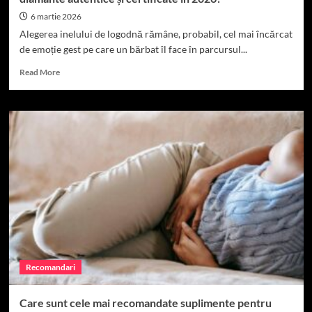
6 martie 2026
Alegerea inelului de logodnă rămâne, probabil, cel mai încărcat
de emoție gest pe care un bărbat îl face în parcursul...
Read
Read More
more
about
De
unde
pot
achiziționa
online
inele
de
logodnă
cu
diamante
autentice
și
Recomandari
certificate
în
2026?
Care sunt cele mai recomandate suplimente pentru