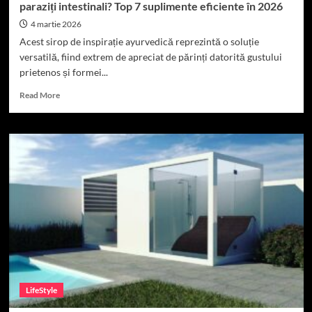
paraziți intestinali? Top 7 suplimente eficiente în 2026
4 martie 2026
Acest sirop de inspirație ayurvedică reprezintă o soluție
versatilă, fiind extrem de apreciat de părinți datorită gustului
prietenos și formei...
Read
Read More
more
about
Care
sunt
cele
mai
recomandate
suplimente
pentru
paraziți
intestinali?
Top
7
suplimente
LifeStyle
eficiente
în