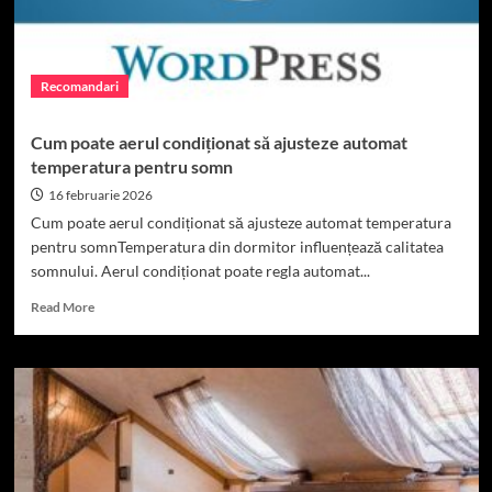
închiriată
în
Cluj-
Napoca:
Recomandari
pașii
corecți,
fără
Cum poate aerul condiționat să ajusteze automat
ambiguități
temperatura pentru somn
16 februarie 2026
Cum poate aerul condiționat să ajusteze automat temperatura
pentru somnTemperatura din dormitor influențează calitatea
somnului. Aerul condiționat poate regla automat...
Read
Read More
more
about
Cum
poate
aerul
condiționat
să
ajusteze
automat