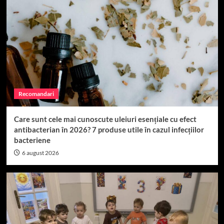
Top 15
Cum sa construiesti o echipa de succes
4
Top 15
Când se seamănă porumbul: Perioada ideală în
România
Recomandari
5
Care sunt cele mai cunoscute uleiuri esențiale cu efect
Top 15
antibacterian în 2026? 7 produse utile în cazul infecțiilor
Top 15 Magazine Online de Suplimente
bacteriene
Alimentare din România (2026)
1
6 august 2026
Top 15
Producătorii Plastika Kritis și Geo Polska: ce
trebuie să știi despre calitatea foliilor solare
premium
2