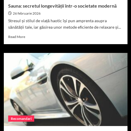
2026
Sauna: secretul longevității într-o societate modernă
26 februarie 2026
Stresul și stilul de viață haotic își pun amprenta asupra
sănătății tale, iar găsirea unor metode eficiente de relaxare și...
Read
Read More
more
about
Sauna:
secretul
longevității
într-
o
societate
modernă
Recomandari