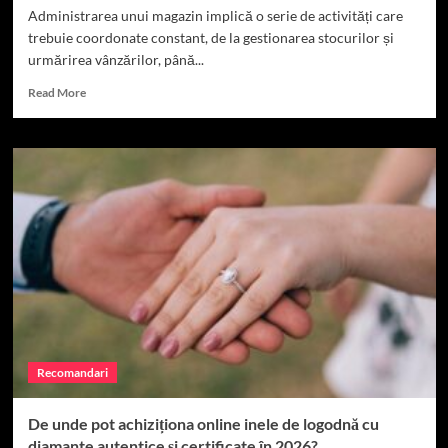
Administrarea unui magazin implică o serie de activități care
trebuie coordonate constant, de la gestionarea stocurilor și
urmărirea vânzărilor, până...
Read
Read More
more
about
Importanța
unui
soft
de
gestiune
pentru
optimizarea
operațiunilor
din
magazinul
tău
Recomandari
De unde pot achiziționa online inele de logodnă cu
diamante autentice și certificate în 2026?