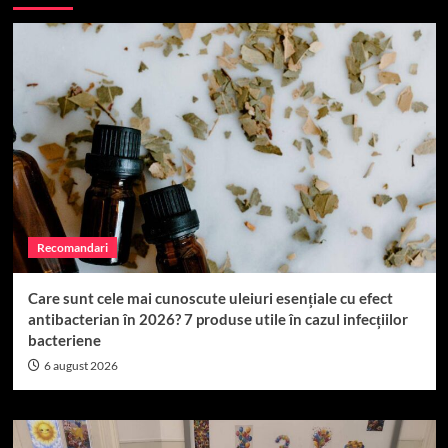
lemn
masiv
în
2026?
–
5
recomandări
care
rezistă
testului
timpului
Recomandari
Care sunt cele mai cunoscute uleiuri esențiale cu efect
antibacterian în 2026? 7 produse utile în cazul infecțiilor
bacteriene
6 august 2026