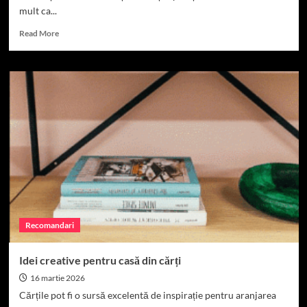
mult ca...
Read
Read More
more
about
Top
15
motive
pentru
care
companiile
aleg
să
externalizeze
serviciile
de
call
Recomandari
center
Idei creative pentru casă din cărți
16 martie 2026
Cărțile pot fi o sursă excelentă de inspirație pentru aranjarea