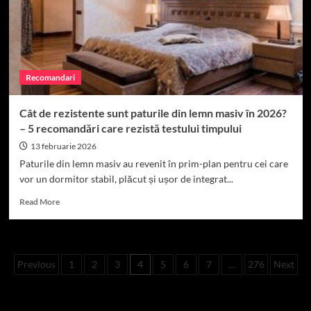
temperatura
pentru
somn
Recomandari
Cât de rezistente sunt paturile din lemn masiv în 2026?
– 5 recomandări care rezistă testului timpului
13 februarie 2026
Paturile din lemn masiv au revenit în prim-plan pentru cei care
vor un dormitor stabil, plăcut și ușor de integrat...
Read
Read More
more
about
Cât
de
Paginație
Previous
1
2
3
4
5
6
7
…
276
Next
rezistente
sunt
articole
paturile
Top 10
din