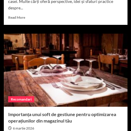
casei. Multe cărți oferă perspective, idei și sfaturi practice
despre...
Read
Read More
more
about
Idei
creative
pentru
casă
din
cărți
Recomandari
Importanța unui soft de gestiune pentru optimizarea
operațiunilor din magazinul tău
6 martie 2026