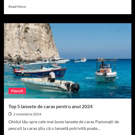
Read
Read More
more
about
Lansete
de
caras
pentru
pescuit
în
ape
curgătoare
Pescuit
Top 5 lansete de caras pentru anul 2024
2 noiembrie 2024
Ghidul tău spre cele mai bune lansete de caras Pasionații de
pescuit la caras știu că o lansetă potrivită poate...