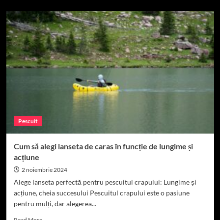
about
Cum
să
cureți
lanseta
de
caras
după
pescuit
Pescuit
Cum să alegi lanseta de caras în funcție de lungime și
acțiune
2 noiembrie 2024
Alege lanseta perfectă pentru pescuitul crapului: Lungime și
acțiune, cheia succesului Pescuitul crapului este o pasiune
pentru mulți, dar alegerea...
Read
Read More