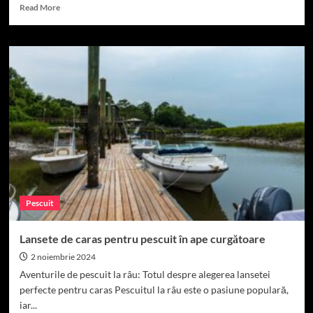
Read
Read More
more
about
Lansete
ușoare
pentru
pescuitul
carasului
Pescuit
Lansete de caras pentru pescuit în ape curgătoare
2 noiembrie 2024
Aventurile de pescuit la râu: Totul despre alegerea lansetei
perfecte pentru caras Pescuitul la râu este o pasiune populară,
iar...