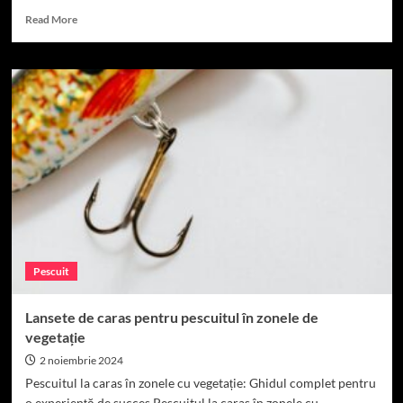
Read
Read More
more
about
Cum
să
alegi
lanseta
de
caras
potrivită
pentru
distanțe
mici
Pescuit
Lansete de caras pentru pescuitul în zonele de
vegetație
2 noiembrie 2024
Pescuitul la caras în zonele cu vegetație: Ghidul complet pentru
o experiență de succes Pescuitul la caras în zonele cu...