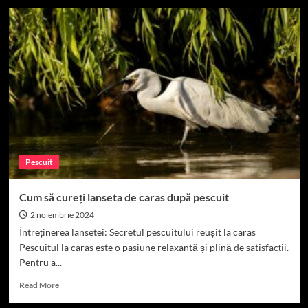
Depozitarea
corectă
a
lansetelor
de
caras
Pescuit
Cum să cureți lanseta de caras după pescuit
2 noiembrie 2024
Întreținerea lansetei: Secretul pescuitului reușit la caras
Pescuitul la caras este o pasiune relaxantă și plină de satisfacții.
Pentru a...
Read
Read More
more