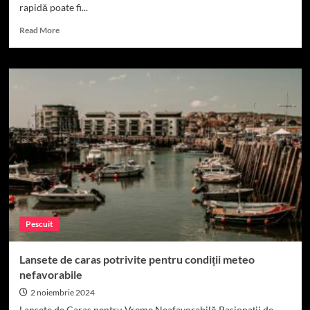
rapidă poate fi...
Read
Read More
more
about
Lansete
de
caras
cu
acțiune
rapidă
pentru
capturi
mari
Pescuit
Lansete de caras potrivite pentru condiții meteo
nefavorabile
2 noiembrie 2024
Lansete de Caras pentru Vreme Neafavorabilă Pasionații de