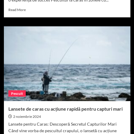
Read
Read More
more
about
Lansete
de
caras
pentru
pescuitul
în
zonele
de
vegetație
Pescuit
Lansete de caras cu acțiune rapidă pentru capturi mari
2 noiembrie 2024
Lansete pentru Caras: Descoperă Secretul Capturilor Mari
Când vine vorba de pescuitul crapului, o lansetă cu acțiune