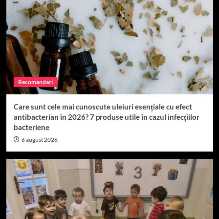
Top 15
Cum sa construiesti o echipa de succes
4
Top 15
Când se seamănă porumbul: Perioada ideală în
România
Recomandari
5
Care sunt cele mai cunoscute uleiuri esențiale cu efect
Top 15
antibacterian în 2026? 7 produse utile în cazul infecțiilor
Top 15 Magazine Online de Suplimente
bacteriene
Alimentare din România (2026)
1
6 august 2026
Top 15
Producătorii Plastika Kritis și Geo Polska: ce
trebuie să știi despre calitatea foliilor solare
premium
2