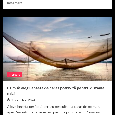
Read
Read More
more
about
Top
5
lansete
de
caras
pentru
anul
2024
Pescuit
Cum să alegi lanseta de caras potrivită pentru distanțe
mici
2 noiembrie 2024
Alege lanseta perfectă pentru pescuitul la caras de pe malul
apei Pescuitul la caras este o pasiune populară în România,...