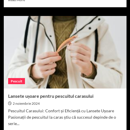
more
about
Cum
să
alegi
lanseta
de
caras
în
funcție
de
lungime
și
acțiune
Pescuit
Lansete ușoare pentru pescuitul carasului
2 noiembrie 2024
Pescuitul Carasului: Confort și Eficiență cu Lansete Ușoare
Pasionații de pescuitul la caras știu că succesul depinde de o
serie...