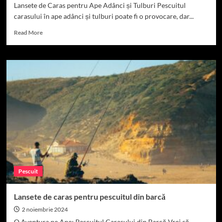
Lansete de Caras pentru Ape Adânci și Tulburi Pescuitul
carasului în ape adânci și tulburi poate fi o provocare, dar...
Read
Read More
more
about
Lansete
de
caras
pentru
ape
adânci
și
tulburi
Pescuit
Lansete de caras pentru pescuitul din barcă
2 noiembrie 2024
O Aventura pe Ape: Pescuitul Carasului din Barcă Vrei să