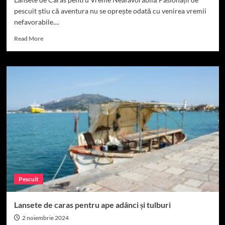
pescuit știu că aventura nu se oprește odată cu venirea vremii
nefavorabile....
Read
Read More
more
about
Lansete
de
caras
potrivite
pentru
condiții
meteo
nefavorabile
Pescuit
Lansete de caras pentru ape adânci și tulburi
2 noiembrie 2024