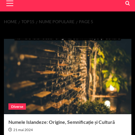
Menu
HOME
TOP15
NUME POPULARE
PAGE 5
nume populare
Diverse
Numele Islandeze: Origine, Semnificație și Cultură
21 mai 2024