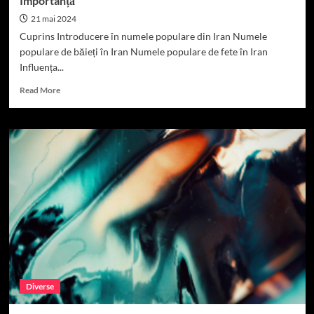
Importanță
21 mai 2024
Cuprins Introducere în numele populare din Iran Numele
populare de băieți în Iran Numele populare de fete în Iran
Influența...
Read
Read More
more
about
Numele
populare
din
Iran:
Origine,
Semnificație
și
Importanță
Diverse