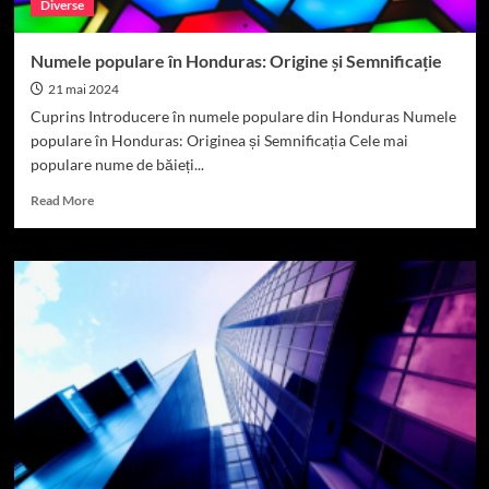
Diverse
Numele populare în Honduras: Origine și Semnificație
21 mai 2024
Cuprins Introducere în numele populare din Honduras Numele
populare în Honduras: Originea și Semnificația Cele mai
populare nume de băieți...
Read
Read More
more
about
Numele
populare
în
Honduras:
Origine
și
Semnificație