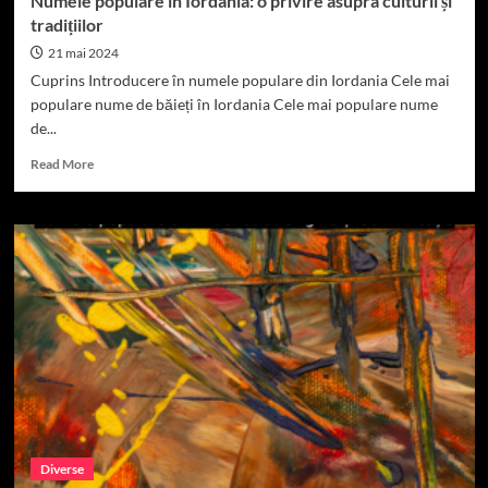
Numele populare în Iordania: o privire asupra culturii și
tradițiilor
21 mai 2024
Cuprins Introducere în numele populare din Iordania Cele mai
populare nume de băieți în Iordania Cele mai populare nume
de...
Read
Read More
more
about
Numele
populare
în
Iordania:
o
privire
asupra
culturii
și
tradițiilor
Diverse