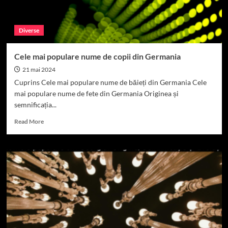
Diverse
Cele mai populare nume de copii din Germania
21 mai 2024
Cuprins Cele mai populare nume de băieți din Germania Cele
mai populare nume de fete din Germania Originea și
semnificația...
Read
Read More
more
about
Cele
mai
populare
nume
de
copii
din
Germania