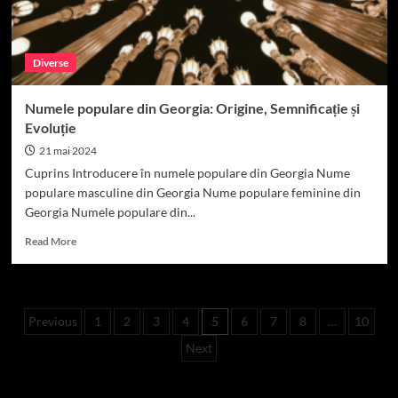
Diverse
Numele populare din Georgia: Origine, Semnificație și
Evoluție
21 mai 2024
Cuprins Introducere în numele populare din Georgia Nume
populare masculine din Georgia Nume populare feminine din
Georgia Numele populare din...
Read
Read More
more
about
Numele
populare
Paginație
Previous
1
2
3
4
5
6
7
8
…
10
din
Georgia:
articole
Next
Origine,
Semnificație
și