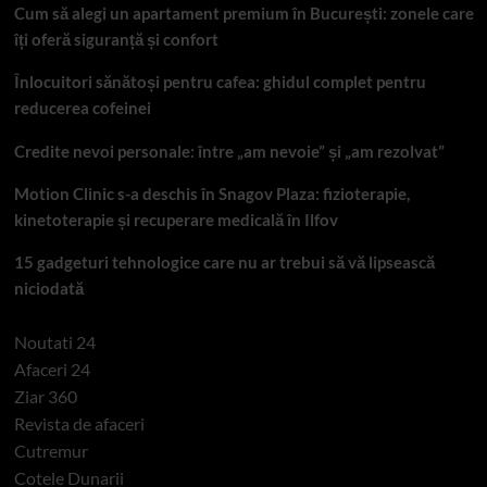
Cum să alegi un apartament premium în București: zonele care
îți oferă siguranță și confort
Înlocuitori sănătoși pentru cafea: ghidul complet pentru
reducerea cofeinei
Credite nevoi personale: între „am nevoie” și „am rezolvat”
Motion Clinic s-a deschis în Snagov Plaza: fizioterapie,
kinetoterapie și recuperare medicală în Ilfov
15 gadgeturi tehnologice care nu ar trebui să vă lipsească
niciodată
Noutati 24
Afaceri 24
Ziar 360
Revista de afaceri
Cutremur
Cotele Dunarii