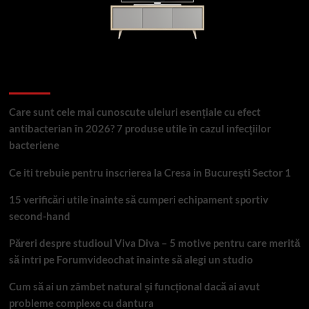
Articole recente
Care sunt cele mai cunoscute uleiuri esențiale cu efect
antibacterian în 2026? 7 produse utile în cazul infecțiilor
bacteriene
Ce iti trebuie pentru inscrierea la Cresa in București Sector 1
15 verificări utile înainte să cumperi echipament sportiv
second-hand
Păreri despre studioul Viva Diva – 5 motive pentru care merită
să intri pe Forumvideochat înainte să alegi un studio
Cum să ai un zâmbet natural și funcțional dacă ai avut
probleme complexe cu dantura