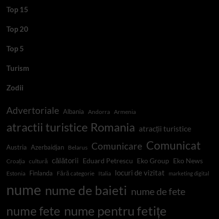
Top 15
Top 20
Top 5
Turism
Zodii
Advertoriale
Albania
Andorra
Armenia
atractii turistice Romania
atracții turistice
Comunicat
Comunicare
Austria
Azerbaidjan
Belarus
călătorii
Eduard Petrescu
Eko Group
Eko News
Croația
cultură
locuri de vizitat
Finlanda
Estonia
Fără categorie
Italia
marketing digital
nume
nume de baieti
nume de fete
nume pentru fetițe
nume fete