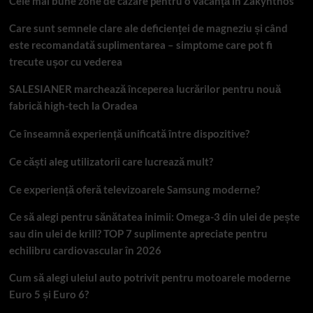
Cele mai bune zone de cazare pentru o vacanță în Zakynthos
Care sunt semnele clare ale deficienței de magneziu și când
este recomandată suplimentarea – simptome care pot fi
trecute ușor cu vederea
SALESIANER marchează începerea lucrărilor pentru nouă
fabrică high-tech la Oradea
Ce înseamnă experiență unificată între dispozitive?
Ce căști aleg utilizatorii care lucrează mult?
Ce experiență oferă televizoarele Samsung moderne?
Ce să alegi pentru sănătatea inimii: Omega-3 din ulei de pește
sau din ulei de krill? TOP 7 suplimente apreciate pentru
echilibru cardiovascular în 2026
Cum să alegi uleiul auto potrivit pentru motoarele moderne
Euro 5 și Euro 6?