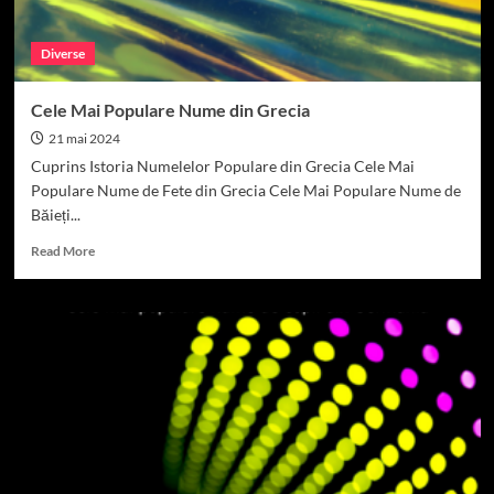
Diverse
Cele Mai Populare Nume din Grecia
21 mai 2024
Cuprins Istoria Numelelor Populare din Grecia Cele Mai
Populare Nume de Fete din Grecia Cele Mai Populare Nume de
Băieți...
Read
Read More
more
about
Cele
Mai
Populare
Nume
din
Grecia