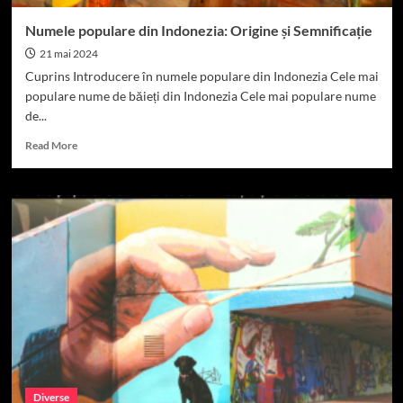
Numele populare din Indonezia: Origine și Semnificație
21 mai 2024
Cuprins Introducere în numele populare din Indonezia Cele mai
populare nume de băieți din Indonezia Cele mai populare nume
de...
Read
Read More
more
about
Numele
populare
din
Indonezia:
Origine
și
Semnificație
Diverse