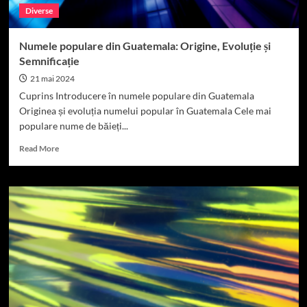
Diverse
Numele populare din Guatemala: Origine, Evoluție și
Semnificație
21 mai 2024
Cuprins Introducere în numele populare din Guatemala
Originea și evoluția numelui popular în Guatemala Cele mai
populare nume de băieți...
Read
Read More
more
about
Numele
populare
din
Guatemala:
Origine,
Evoluție
și
Semnificație