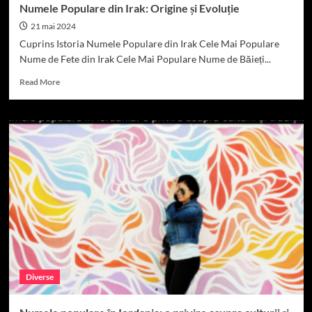
Numele Populare din Irak: Origine și Evoluție
21 mai 2024
Cuprins Istoria Numele Populare din Irak Cele Mai Populare
Nume de Fete din Irak Cele Mai Populare Nume de Băieți...
Read
Read More
more
about
Numele
Populare
din
Irak:
Origine
și
Evoluție
Diverse