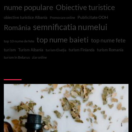
nume populare
Obiective turistice
Publicitate OOH
obiective turistice Albania
Promovare online
semnificatia numelui
România
top nume baieti
top nume fete
top 10 nume de fete
turism
Turism Albania
turism Finlanda
turism Romania
turism Elveția
turism în Belarus
ziar online
Top 10