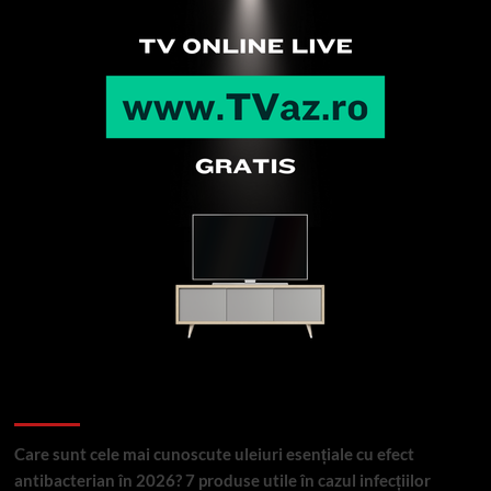
Articole recente
Care sunt cele mai cunoscute uleiuri esențiale cu efect
antibacterian în 2026? 7 produse utile în cazul infecțiilor