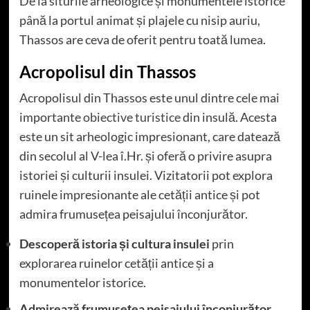
De la siturile arheologice și monumentele istorice
până la portul animat și plajele cu nisip auriu,
Thassos are ceva de oferit pentru toată lumea.
Acropolisul din Thassos
Acropolisul din Thassos este unul dintre cele mai
importante
obiective turistice
din insulă. Acesta
este un sit arheologic impresionant, care datează
din secolul al V-lea î.Hr. și oferă o privire asupra
istoriei și culturii insulei. Vizitatorii pot explora
ruinele impresionante ale cetății antice și pot
admira frumusețea peisajului înconjurător.
Descoperă istoria și cultura insulei
prin
explorarea ruinelor cetății antice și a
monumentelor istorice.
Admirează frumusețea peisajului înconjurător
,