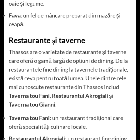
oaie și legume.
Fava
: un fel de mâncare preparat din mazăre și
ceapă.
Restaurante și taverne
Thassos are o varietate de restaurante și taverne
care oferă o gamă largă de opțiuni de dining. De la
restaurantele fine dining la tavernele tradiționale,
există ceva pentru toată lumea. Unele dintre cele
mai cunoscute restaurante din Thassos includ
Taverna tou Fani
,
Restaurantul Akrogiali
și
Taverna tou Gianni
.
Taverna tou Fani
: un restaurant tradițional care
oferă specialități culinare locale.
Restaurantul Akrogiali
: un restaurant fine dining