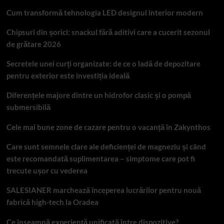
Cum transformă tehnologia LED designul interior modern
Chipsuri din șorici: snackul fără aditivi care a cucerit sezonul
de grătare 2026
Secretele unei curți organizate: de ce o ladă de depozitare
pentru exterior este investiția ideală
Diferențele majore dintre un hidrofor clasic și o pompă
submersibilă
Cele mai bune zone de cazare pentru o vacanță în Zakynthos
Care sunt semnele clare ale deficienței de magneziu și când
este recomandată suplimentarea – simptome care pot fi
trecute ușor cu vederea
SALESIANER marchează începerea lucrărilor pentru nouă
fabrică high-tech la Oradea
Ce înseamnă experiență unificată între dispozitive?