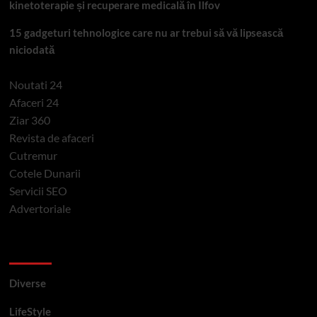
kinetoterapie și recuperare medicală în Ilfov
15 gadgeturi tehnologice care nu ar trebui să vă lipsească
niciodată
Noutati 24
Afaceri 24
Ziar 360
Revista de afaceri
Cutremur
Cotele Dunarii
Servicii SEO
Advertoriale
Categorii si etichete
Diverse
LifeStyle