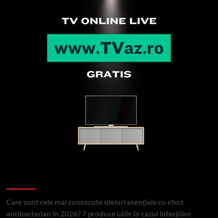
Articole recente
Care sunt cele mai cunoscute uleiuri esențiale cu efect
antibacterian în 2026? 7 produse utile în cazul infecțiilor