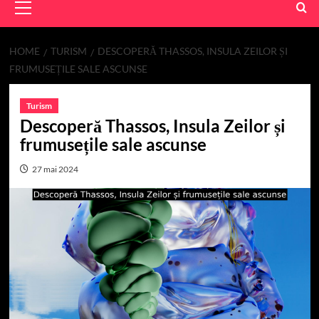
Menu
HOME
TURISM
DESCOPERĂ THASSOS, INSULA ZEILOR ȘI
FRUMUSEȚILE SALE ASCUNSE
Turism
Descoperă Thassos, Insula Zeilor și
frumusețile sale ascunse
27 mai 2024