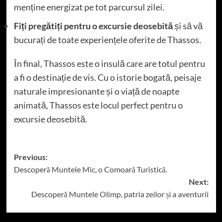
menține energizat pe tot parcursul zilei.
Fiți pregătiți pentru o excursie deosebită
și să vă
bucurați de toate experiențele oferite de Thassos.
În final, Thassos este o insulă care are totul pentru
a fi o destinație de vis. Cu o istorie bogată, peisaje
naturale impresionante și o viață de noapte
animată, Thassos este locul perfect pentru o
excursie deosebită.
Post
Previous:
Descoperă Muntele Mic, o Comoară Turistică.
navigation
Next:
Descoperă Muntele Olimp, patria zeilor și a aventurii