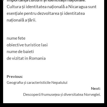
Cultura și identitatea națională a Nicaragua sunt
esențiale pentru dezvoltarea și identitatea
națională a țării.
nume fete
obiective turistice Iasi
nume de baieti
de vizitat in Romania
Post
Previous:
Geografia și caracteristicile Nepalului
navigation
Next:
Descoperă frumusețea și diversitatea Norvegiei.