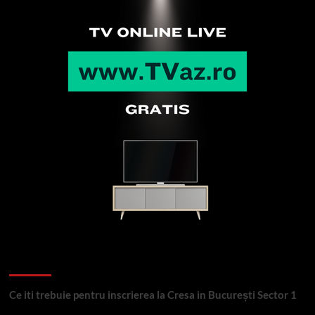
Articole recente
Ce iti trebuie pentru inscrierea la Cresa in București Sector 1