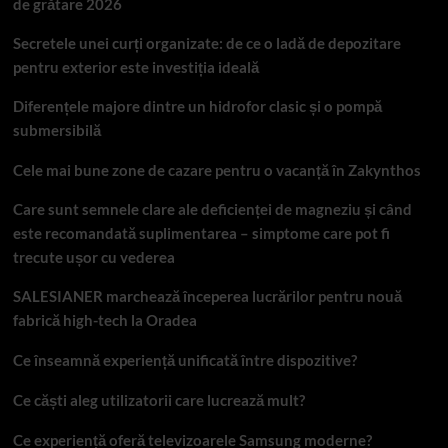
de grătare 2026
Secretele unei curți organizate: de ce o ladă de depozitare
pentru exterior este investiția ideală
Diferențele majore dintre un hidrofor clasic și o pompă
submersibilă
Cele mai bune zone de cazare pentru o vacanță în Zakynthos
Care sunt semnele clare ale deficienței de magneziu și când
este recomandată suplimentarea – simptome care pot fi
trecute ușor cu vederea
SALESIANER marchează începerea lucrărilor pentru nouă
fabrică high-tech la Oradea
Ce înseamnă experiență unificată între dispozitive?
Ce căști aleg utilizatorii care lucrează mult?
Ce experiență oferă televizoarele Samsung moderne?