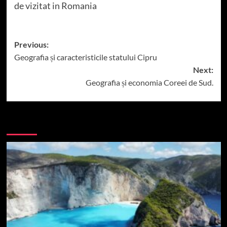
de vizitat in Romania
Post
Previous:
Geografia și caracteristicile statului Cipru
navigation
Next:
Geografia și economia Coreei de Sud.
More Stories