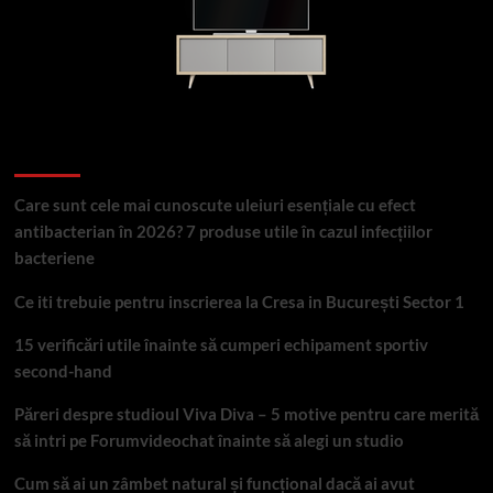
Articole recente
Care sunt cele mai cunoscute uleiuri esențiale cu efect
antibacterian în 2026? 7 produse utile în cazul infecțiilor
bacteriene
Ce iti trebuie pentru inscrierea la Cresa in București Sector 1
15 verificări utile înainte să cumperi echipament sportiv
second-hand
Păreri despre studioul Viva Diva – 5 motive pentru care merită
să intri pe Forumvideochat înainte să alegi un studio
Cum să ai un zâmbet natural și funcțional dacă ai avut