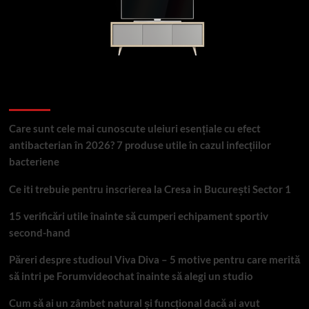
Articole recente
Care sunt cele mai cunoscute uleiuri esențiale cu efect
antibacterian în 2026? 7 produse utile în cazul infecțiilor
bacteriene
Ce iti trebuie pentru inscrierea la Cresa in București Sector 1
15 verificări utile înainte să cumperi echipament sportiv
second-hand
Păreri despre studioul Viva Diva – 5 motive pentru care merită
să intri pe Forumvideochat înainte să alegi un studio
Cum să ai un zâmbet natural și funcțional dacă ai avut