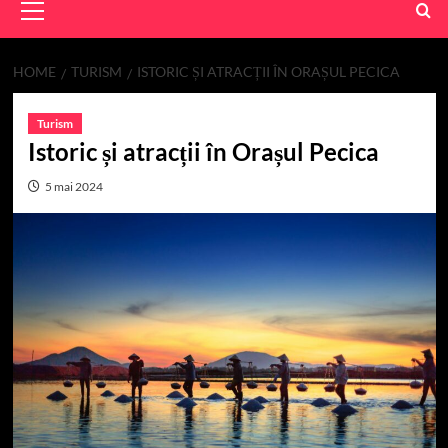
Menu
HOME
TURISM
ISTORIC ȘI ATRACȚII ÎN ORAȘUL PECICA
Turism
Istoric și atracții în Orașul Pecica
5 mai 2024