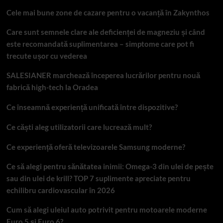
Cele mai bune zone de cazare pentru o vacanță în Zakynthos
Care sunt semnele clare ale deficienței de magneziu și când
este recomandată suplimentarea – simptome care pot fi
trecute ușor cu vederea
SALESIANER marchează începerea lucrărilor pentru nouă
fabrică high-tech la Oradea
Ce înseamnă experiență unificată între dispozitive?
Ce căști aleg utilizatorii care lucrează mult?
Ce experiență oferă televizoarele Samsung moderne?
Ce să alegi pentru sănătatea inimii: Omega-3 din ulei de pește
sau din ulei de krill? TOP 7 suplimente apreciate pentru
echilibru cardiovascular în 2026
Cum să alegi uleiul auto potrivit pentru motoarele moderne
Euro 5 și Euro 6?