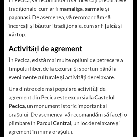
În Pecica, vă recomandăm să încercați preparatele
tradiționale, cum ar fi
mamaliga
,
sarmale
și
papanasi
. De asemenea, vă recomandăm să
încercați și băuturi tradiționale, cum ar fi
țuică
și
vârtop
.
Activități de agrement
În Pecica, există mai multe opțiuni de petrecere a
timpului liber, de la excursii și sporturi până la
evenimente culturale și activități de relaxare.
Una dintre cele mai populare activități de
agrement din Pecica este
excursia la Castelul
Pecica
, un monument istoric important al
orașului. De asemenea, vă recomandăm să faceți o
plimbare în
Parcul Central
, un loc de relaxare și
agrement în inima orașului.