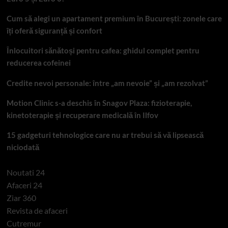
Cum să alegi un apartament premium în București: zonele care
îți oferă siguranță și confort
Înlocuitori sănătoși pentru cafea: ghidul complet pentru
reducerea cofeinei
Credite nevoi personale: între „am nevoie” și „am rezolvat”
Motion Clinic s-a deschis în Snagov Plaza: fizioterapie,
kinetoterapie și recuperare medicală în Ilfov
15 gadgeturi tehnologice care nu ar trebui să vă lipsească
niciodată
Noutati 24
Afaceri 24
Ziar 360
Revista de afaceri
Cutremur