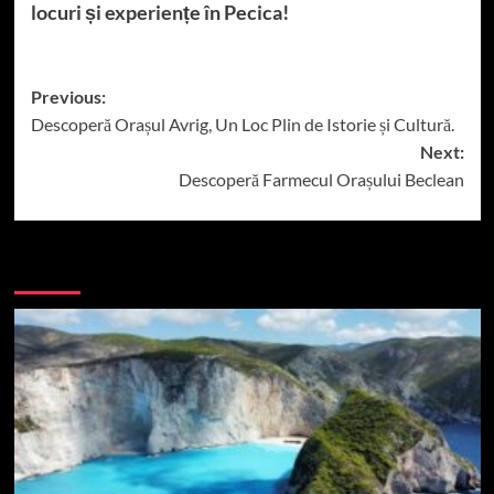
locuri și experiențe în Pecica!
Post
Previous:
Descoperă Orașul Avrig, Un Loc Plin de Istorie și Cultură.
navigation
Next:
Descoperă Farmecul Orașului Beclean
More Stories