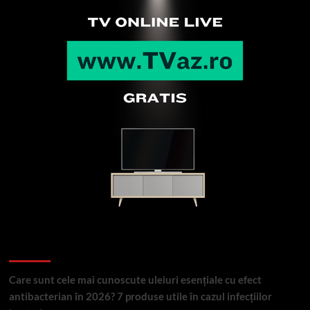
Articole recente
Care sunt cele mai cunoscute uleiuri esențiale cu efect
antibacterian în 2026? 7 produse utile în cazul infecțiilor