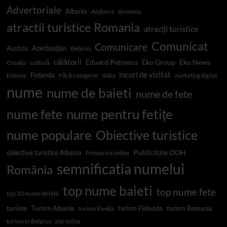
Advertoriale
Albania
Andorra
Armenia
atractii turistice Romania
atracții turistice
Comunicat
Comunicare
Austria
Azerbaidjan
Belarus
călătorii
Eduard Petrescu
Eko Group
Eko News
Croația
cultură
locuri de vizitat
Finlanda
Estonia
Fără categorie
Italia
marketing digital
nume
nume de baieti
nume de fete
nume pentru fetițe
nume fete
nume populare
Obiective turistice
Publicitate OOH
obiective turistice Albania
Promovare online
semnificatia numelui
România
top nume baieti
top nume fete
top 10 nume de fete
turism
Turism Albania
turism Finlanda
turism Romania
turism Elveția
turism în Belarus
ziar online