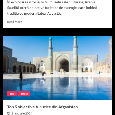
În explorarea istoriei și frumuseții sale culturale, Arabia
Saudită oferă obiective turistice de excepție, care îmbină
tradiția cu modernitatea. Această...
Read
Read More
more
about
Top
5
obiective
turistice
din
Arabia
Saudita
Top
Top 5
Top 5 obiective turistice din Afganistan
1 ianuarie 2024