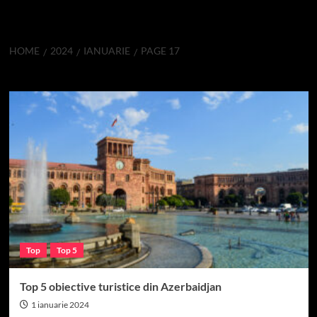
HOME
2024
IANUARIE
PAGE 17
Lună:
ianuarie 2024
Top
Top 5
Top 5 obiective turistice din Azerbaidjan
1 ianuarie 2024