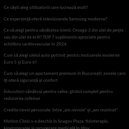
Ce căști aleg utilizatorii care lucrează mult?
Ce experiență oferă televizoarele Samsung moderne?
Ce să alegi pentru sănătatea inimii: Omega-3 din ulei de pește
sau din ulei de krill? TOP 7 suplimente apreciate pentru
echilibru cardiovascular în 2026
Cum să alegi uleiul auto potrivit pentru motoarele moderne
Euro 5 și Euro 6?
Cum să alegi un apartament premium în București: zonele care
îți oferă siguranță și confort
Înlocuitori sănătoși pentru cafea: ghidul complet pentru
reducerea cofeinei
Credite nevoi personale: între „am nevoie” și „am rezolvat”
Motion Clinic s-a deschis în Snagov Plaza: fizioterapie,
kinetoterapie și recuperare medicală în Ilfov