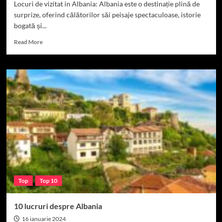
Locuri de vizitat in Albania: Albania este o destinație plină de
surprize, oferind călătorilor săi peisaje spectaculoase, istorie
bogată și...
Read
Read More
more
about
TOP
10
locuri
de
vizitat
in
Albania
Top
Top 10
10 lucruri despre Albania
16 ianuarie 2024