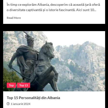
În timp ce explorăm Albania, descoperim că această țară oferă
o diversitate captivantă și o istorie fascinantă. Aici sunt 10...
Read
Read More
more
about
10
lucruri
despre
Albania
Top
Top 15
Top 15 Personalități din Albania
1 ianuarie 2024