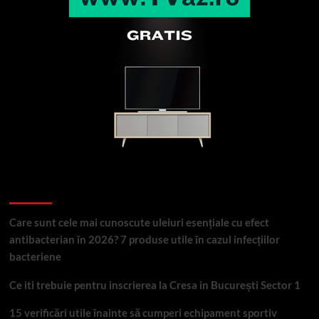
Articole recente
Care sunt cele mai cunoscute uleiuri esențiale cu efect
antibacterian în 2026? 7 produse utile în cazul infecțiilor
bacteriene
Ce iti trebuie pentru inscrierea la Cresa in București Sector 1
15 verificări utile înainte să cumperi echipament sportiv