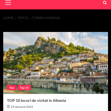
Menu
HOME
TOP15
TURISM ALBANIA
Turism Albania
Top
Top 10
TOP 10 locuri de vizitat in Albania
29 ianuarie 2024