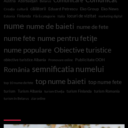
Comunicare
Austria
Azerbaidjan
Belarus
călătorii
Eduard Petrescu
Eko Group
Eko News
Croația
cultură
locuri de vizitat
Finlanda
Estonia
Fără categorie
Italia
marketing digital
nume
nume de baieti
nume de fete
nume pentru fetițe
nume fete
nume populare
Obiective turistice
Publicitate OOH
obiective turistice Albania
Promovare online
semnificatia numelui
România
top nume baieti
top nume fete
top 10 nume de fete
turism
Turism Albania
turism Finlanda
turism Romania
turism Elveția
turism în Belarus
ziar online
Top 10