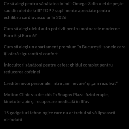
Ce să alegi pentru sănătatea inimii: Omega-3 din ulei de pește
sau din ulei de krill? TOP 7 suplimente apreciate pentru
echilibru cardiovascular în 2026
Cum să alegi uleiul auto potrivit pentru motoarele moderne
Euro 5 și Euro 6?
Cum să alegi un apartament premium în București: zonele care
îți oferă siguranță și confort
Înlocuitori sănătoși pentru cafea: ghidul complet pentru
reducerea cofeinei
Credite nevoi personale: între „am nevoie” și „am rezolvat”
Motion Clinic s-a deschis în Snagov Plaza: fizioterapie,
kinetoterapie și recuperare medicală în Ilfov
15 gadgeturi tehnologice care nu ar trebui să vă lipsească
niciodată