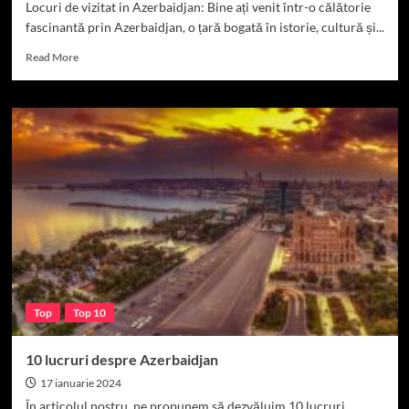
Locuri de vizitat in Azerbaidjan: Bine ați venit într-o călătorie
fascinantă prin Azerbaidjan, o țară bogată în istorie, cultură și...
Read
Read More
more
about
TOP
10
locuri
de
vizitat
in
Azerbaidjan
Top
Top 10
10 lucruri despre Azerbaidjan
17 ianuarie 2024
În articolul nostru, ne propunem să dezvăluim 10 lucruri