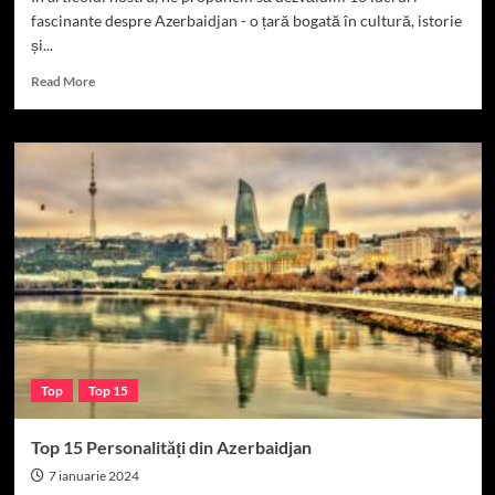
fascinante despre Azerbaidjan - o țară bogată în cultură, istorie
și...
Read
Read More
more
about
10
lucruri
despre
Azerbaidjan
Top
Top 15
Top 15 Personalități din Azerbaidjan
7 ianuarie 2024