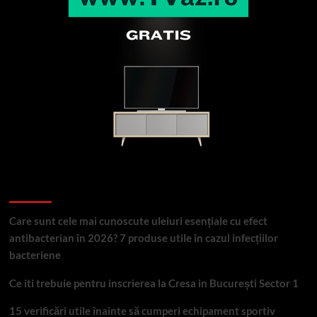
Articole recente
Care sunt cele mai cunoscute uleiuri esențiale cu efect
antibacterian în 2026? 7 produse utile în cazul infecțiilor
bacteriene
Ce iti trebuie pentru inscrierea la Cresa in București Sector 1
15 verificări utile înainte să cumperi echipament sportiv