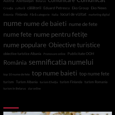
Comunicare
Austria
Azerbaidjan
Belarus
călătorii
Eduard Petrescu
Eko Group
Eko News
Croația
cultură
locuri de vizitat
Finlanda
Estonia
Fără categorie
Italia
marketing digital
nume
nume de baieti
nume de fete
nume pentru fetițe
nume fete
nume populare
Obiective turistice
Publicitate OOH
obiective turistice Albania
Promovare online
semnificatia numelui
România
top nume baieti
top nume fete
top 10 nume de fete
turism
Turism Albania
turism Finlanda
turism Romania
turism Elveția
turism în Belarus
ziar online
Top 10