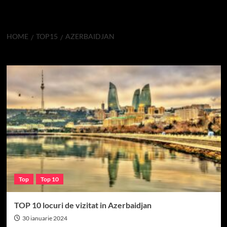
HOME
TOP15
AZERBAIDJAN
Azerbaidjan
Top
Top 10
TOP 10 locuri de vizitat in Azerbaidjan
30 ianuarie 2024