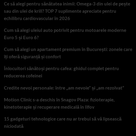
Ce să alegi pentru sănătatea inimii: Omega-3 din ulei de pește
sau din ulei de krill? TOP 7 suplimente apreciate pentru
echilibru cardiovascular în 2026
Cum să alegi uleiul auto potrivit pentru motoarele moderne
Euro 5 și Euro 6?
Cum să alegi un apartament premium în București: zonele care
îți oferă siguranță și confort
Înlocuitori sănătoși pentru cafea: ghidul complet pentru
reducerea cofeinei
Credite nevoi personale: între „am nevoie” și „am rezolvat”
Motion Clinic s-a deschis în Snagov Plaza: fizioterapie,
kinetoterapie și recuperare medicală în Ilfov
15 gadgeturi tehnologice care nu ar trebui să vă lipsească
niciodată