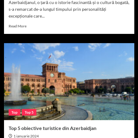
Azerbaidjanul, o țară cu o istorie fascinantă și o cultură bogată,
s-a remarcat de-a lungul timpului prin personalități
excepționale care...
Read
Read More
more
about
Top
15
Personalități
din
Azerbaidjan
Top
Top 5
Top 5 obiective turistice din Azerbaidjan
1 ianuarie 2024