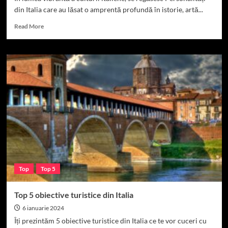
din Italia care au lăsat o amprentă profundă în istorie, artă...
Read
Read More
more
about
Top
15
Personalități
din
Italia
Top
Top 5
Top 5 obiective turistice din Italia
6 ianuarie 2024
Îți prezintăm 5 obiective turistice din Italia ce te vor cuceri cu