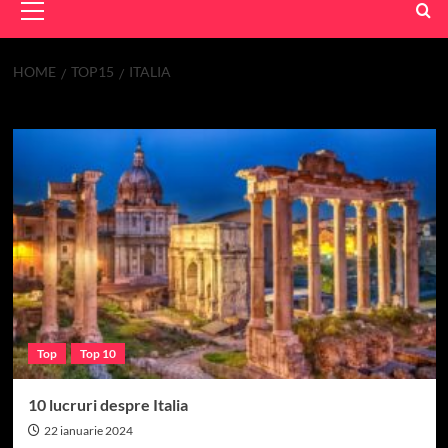
Menu
HOME
TOP15
ITALIA
Italia
Top
Top 10
10 lucruri despre Italia
22 ianuarie 2024