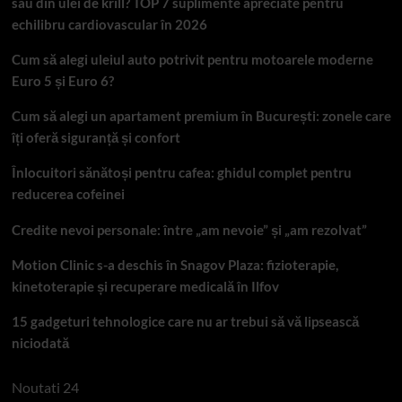
sau din ulei de krill? TOP 7 suplimente apreciate pentru
echilibru cardiovascular în 2026
Cum să alegi uleiul auto potrivit pentru motoarele moderne
Euro 5 și Euro 6?
Cum să alegi un apartament premium în București: zonele care
îți oferă siguranță și confort
Înlocuitori sănătoși pentru cafea: ghidul complet pentru
reducerea cofeinei
Credite nevoi personale: între „am nevoie” și „am rezolvat”
Motion Clinic s-a deschis în Snagov Plaza: fizioterapie,
kinetoterapie și recuperare medicală în Ilfov
15 gadgeturi tehnologice care nu ar trebui să vă lipsească
niciodată
Noutati 24