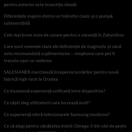
pentru exterior este investiția ideală
Diferențele majore dintre un hidrofor clasic și o pompă
submersibilă
Cele mai bune zone de cazare pentru o vacanță în Zakynthos
Care sunt semnele clare ale deficienței de magneziu și când
este recomandată suplimentarea – simptome care pot fi
trecute ușor cu vederea
SALESIANER marchează începerea lucrărilor pentru nouă
fabrică high-tech la Oradea
Ce înseamnă experiență unificată între dispozitive?
Ce căști aleg utilizatorii care lucrează mult?
Ce experiență oferă televizoarele Samsung moderne?
Ce să alegi pentru sănătatea inimii: Omega-3 din ulei de pește