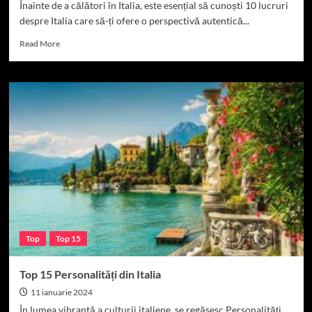
Înainte de a călători în Italia, este esențial să cunoști 10 lucruri
despre Italia care să-ți ofere o perspectivă autentică...
Read
Read More
more
about
10
lucruri
despre
Italia
Top
Top 15
Top 15 Personalități din Italia
11 ianuarie 2024
În lumea vibrantă a culturii italiene, se regăsesc Personalități