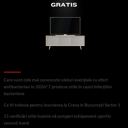
Articole recente
Care sunt cele mai cunoscute uleiuri esențiale cu efect
antibacterian în 2026? 7 produse utile în cazul infecțiilor
bacteriene
Ce iti trebuie pentru inscrierea la Cresa in București Sector 1
15 verificări utile înainte să cumperi echipament sportiv
second-hand