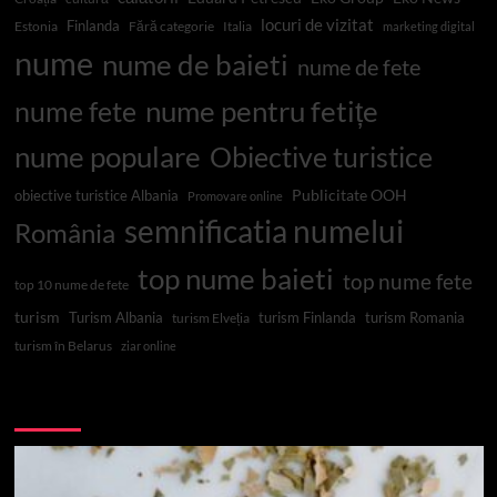
locuri de vizitat
Finlanda
Estonia
Fără categorie
Italia
marketing digital
nume
nume de baieti
nume de fete
nume pentru fetițe
nume fete
nume populare
Obiective turistice
Publicitate OOH
obiective turistice Albania
Promovare online
semnificatia numelui
România
top nume baieti
top nume fete
top 10 nume de fete
turism
Turism Albania
turism Finlanda
turism Romania
turism Elveția
turism în Belarus
ziar online
Top 10