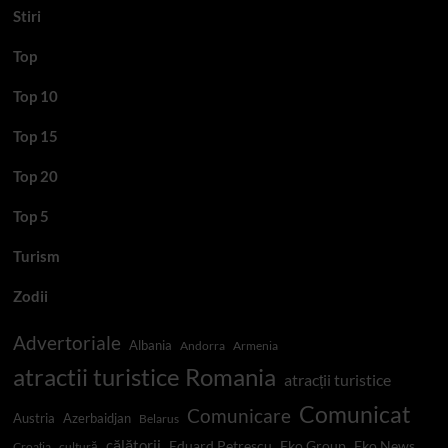
Stiri
Top
Top 10
Top 15
Top 20
Top 5
Turism
Zodii
Advertoriale
Albania
Andorra
Armenia
atractii turistice Romania
atracții turistice
Comunicat
Comunicare
Austria
Azerbaidjan
Belarus
călătorii
Eduard Petrescu
Eko Group
Eko News
Croația
cultură