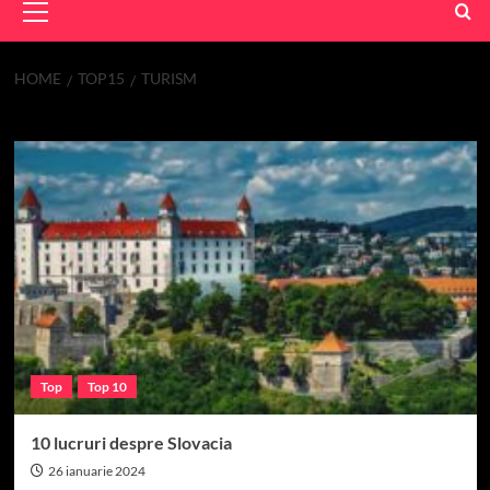
Menu
HOME
TOP15
TURISM
turism
Top
Top 10
10 lucruri despre Slovacia
26 ianuarie 2024