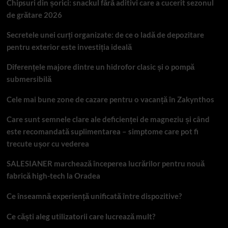
Chipsuri din șorici: snackul fără aditivi care a cucerit sezonul
de grătare 2026
Secretele unei curți organizate: de ce o ladă de depozitare
pentru exterior este investiția ideală
Diferențele majore dintre un hidrofor clasic și o pompă
submersibilă
Cele mai bune zone de cazare pentru o vacanță în Zakynthos
Care sunt semnele clare ale deficienței de magneziu și când
este recomandată suplimentarea – simptome care pot fi
trecute ușor cu vederea
SALESIANER marchează începerea lucrărilor pentru nouă
fabrică high-tech la Oradea
Ce înseamnă experiență unificată între dispozitive?
Ce căști aleg utilizatorii care lucrează mult?