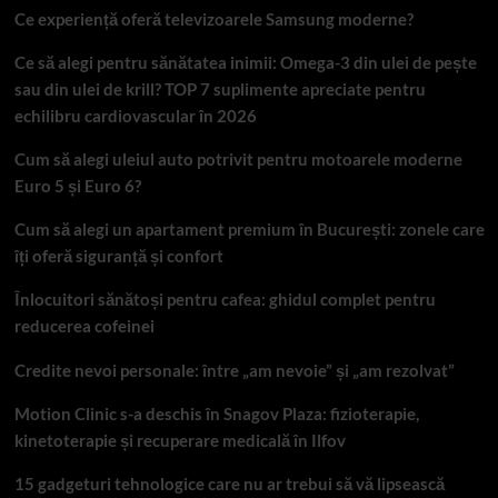
Ce experiență oferă televizoarele Samsung moderne?
Ce să alegi pentru sănătatea inimii: Omega-3 din ulei de pește
sau din ulei de krill? TOP 7 suplimente apreciate pentru
echilibru cardiovascular în 2026
Cum să alegi uleiul auto potrivit pentru motoarele moderne
Euro 5 și Euro 6?
Cum să alegi un apartament premium în București: zonele care
îți oferă siguranță și confort
Înlocuitori sănătoși pentru cafea: ghidul complet pentru
reducerea cofeinei
Credite nevoi personale: între „am nevoie” și „am rezolvat”
Motion Clinic s-a deschis în Snagov Plaza: fizioterapie,
kinetoterapie și recuperare medicală în Ilfov
15 gadgeturi tehnologice care nu ar trebui să vă lipsească