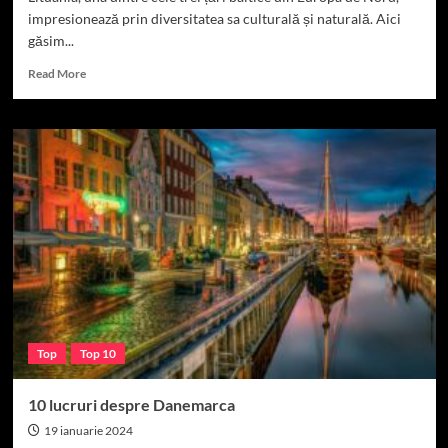
impresionează prin diversitatea sa culturală și naturală. Aici
găsim...
Read
Read More
more
about
10
lucruri
despre
Lituania
Top
Top 10
10 lucruri despre Danemarca
19 ianuarie 2024