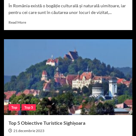
În România există o bogăție culturală și naturală uimitoare, iar
pentru cei care sunt în căutarea unor locuri de vizitat,...
Read
Read More
more
about
Top
5
Locuri
de
Vizitat
în
România
Top
Top 5
Top 5 Obiective Turistice Sighișoara
21 decembrie 2023