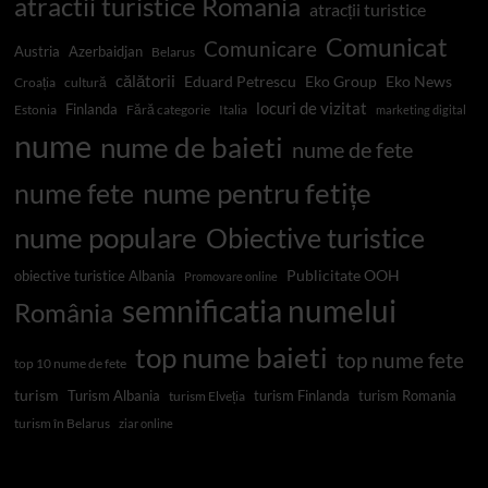
atractii turistice Romania
atracții turistice
Comunicat
Comunicare
Austria
Azerbaidjan
Belarus
călătorii
Eduard Petrescu
Eko Group
Eko News
Croația
cultură
locuri de vizitat
Finlanda
Estonia
Fără categorie
Italia
marketing digital
nume
nume de baieti
nume de fete
nume pentru fetițe
nume fete
nume populare
Obiective turistice
Publicitate OOH
obiective turistice Albania
Promovare online
semnificatia numelui
România
top nume baieti
top nume fete
top 10 nume de fete
turism
Turism Albania
turism Finlanda
turism Romania
turism Elveția
turism în Belarus
ziar online
Top 10