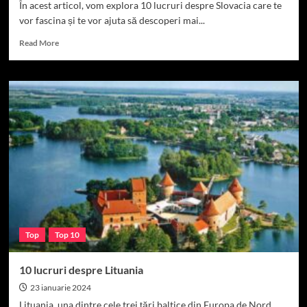
În acest articol, vom explora 10 lucruri despre Slovacia care te
vor fascina și te vor ajuta să descoperi mai...
Read
Read More
more
about
10
lucruri
despre
Slovacia
Top
Top 10
10 lucruri despre Lituania
23 ianuarie 2024
Lituania, una dintre cele trei țări baltice din Europa de Nord,