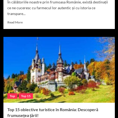
În călătoriile noastre prin frumoasa Românie, există destinații
ce ne cuceresc cu farmecul lor autentic și cu istoria ce
transpare...
Read
Read More
more
about
Top
5
Obiective
Turistice
Sighișoara
Top
Top 15
Top 15 obiective turistice în România: Descoperă
frumusețea țării!