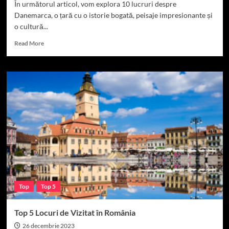
În următorul articol, vom explora 10 lucruri despre
Danemarca, o țară cu o istorie bogată, peisaje impresionante și
o cultură...
Read
Read More
more
about
10
lucruri
despre
Danemarca
Top
Top 5
Top 5 Locuri de Vizitat în România
26 decembrie 2023