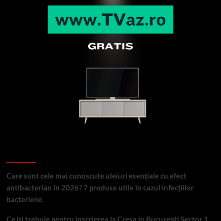
Articole recente
Care sunt cele mai cunoscute uleiuri esențiale cu efect
antibacterian în 2026? 7 produse utile în cazul infecțiilor
bacteriene
Ce iti trebuie pentru inscrierea la Cresa in București Sector 1