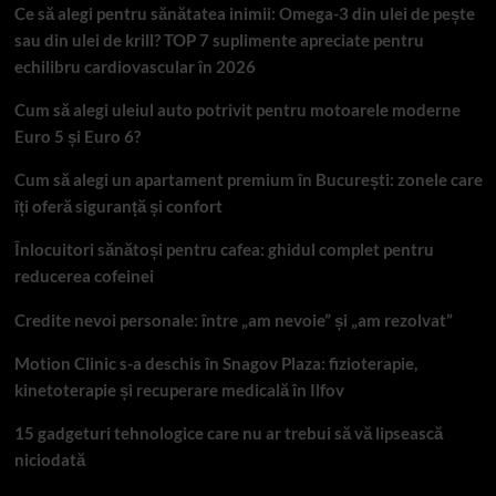
Ce să alegi pentru sănătatea inimii: Omega-3 din ulei de pește
sau din ulei de krill? TOP 7 suplimente apreciate pentru
echilibru cardiovascular în 2026
Cum să alegi uleiul auto potrivit pentru motoarele moderne
Euro 5 și Euro 6?
Cum să alegi un apartament premium în București: zonele care
îți oferă siguranță și confort
Înlocuitori sănătoși pentru cafea: ghidul complet pentru
reducerea cofeinei
Credite nevoi personale: între „am nevoie” și „am rezolvat”
Motion Clinic s-a deschis în Snagov Plaza: fizioterapie,
kinetoterapie și recuperare medicală în Ilfov
15 gadgeturi tehnologice care nu ar trebui să vă lipsească
niciodată