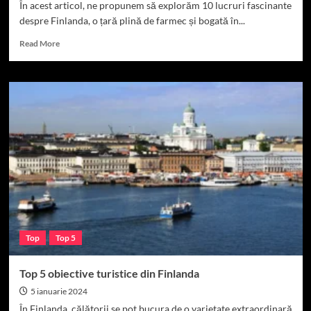
În acest articol, ne propunem să explorăm 10 lucruri fascinante
despre Finlanda, o țară plină de farmec și bogată în...
Read
Read More
more
about
10
lucruri
despre
Finlanda
Top
Top 5
Top 5 obiective turistice din Finlanda
5 ianuarie 2024
În Finlanda, călătorii se pot bucura de o varietate extraordinară