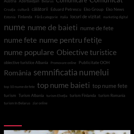
Comunicare
Austria
Azerbaidjan
Belarus
călătorii
Eduard Petrescu
Eko Group
Eko News
Croația
cultură
locuri de vizitat
Finlanda
Estonia
Fără categorie
Italia
marketing digital
nume
nume de baieti
nume de fete
nume pentru fetițe
nume fete
nume populare
Obiective turistice
Publicitate OOH
obiective turistice Albania
Promovare online
semnificatia numelui
România
top nume baieti
top nume fete
top 10 nume de fete
turism
Turism Albania
turism Finlanda
turism Romania
turism Elveția
turism în Belarus
ziar online
Top 10