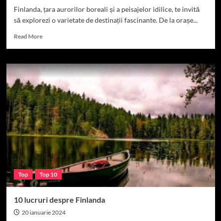
Finlanda, țara aurorilor boreali și a peisajelor idilice, te invită
să explorezi o varietate de destinații fascinante. De la orașe...
Read
Read More
more
about
TOP
10
locuri
de
vizitat
in
Finlanda
Top
Top 10
10 lucruri despre Finlanda
20 ianuarie 2024