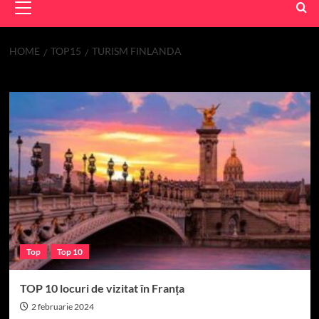
Menu
HOME
TOP15
TURISM FINLANDA
turism Finlanda
Top
Top 10
TOP 10 locuri de vizitat în Franța
2 februarie 2024