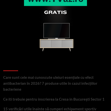
Articole recente
Care sunt cele mai cunoscute uleiuri esențiale cu efect
antibacterian în 2026? 7 produse utile în cazul infecțiilor
bacteriene
Ce iti trebuie pentru inscrierea la Cresa in București Sector 1
15 verificări utile înainte să cumperi echipament sportiv