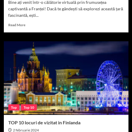
Bine ați venit într-o călătorie virtuală prin frumusețea
captivantă a Franței! Dacă te gândești să explorezi această țară
fascinantă, ești...
Read
Read More
more
about
TOP
10
locuri
de
vizitat
în
Franța
Top
Top 10
TOP 10 locuri de vizitat in Finlanda
2 februarie 2024