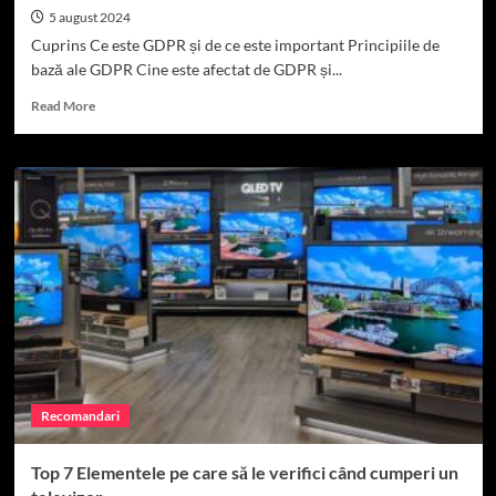
5 august 2024
Cuprins Ce este GDPR și de ce este important Principiile de
bază ale GDPR Cine este afectat de GDPR și...
Read
Read More
more
about
Conformitatea
cu
GDPR:
Principii
și
Aplicare.
Recomandari
Top 7 Elementele pe care să le verifici când cumperi un