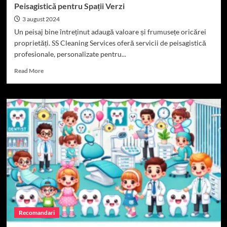
Peisagistică pentru Spații Verzi
3 august 2024
Un peisaj bine întreținut adaugă valoare și frumusețe oricărei
proprietăți. SS Cleaning Services oferă servicii de peisagistică
profesionale, personalizate pentru...
Read
Read More
more
about
SS
Cleaning
Services:
Soluții
Profesionale
de
Peisagistică
pentru
Spații
Verzi
Recomandari