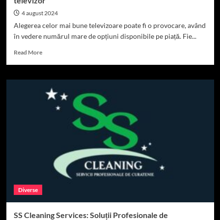
televizor
4 august 2024
Alegerea celor mai bune televizoare poate fi o provocare, având
în vedere numărul mare de opțiuni disponibile pe piață. Fie...
Read
Read More
more
about
Top
7
Elementele
pe
care
să
le
verifici
când
cumperi
un
televizor
Diverse
SS Cleaning Services: Soluții Profesionale de