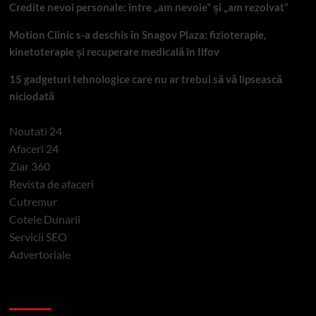
Credite nevoi personale: între „am nevoie” și „am rezolvat”
Motion Clinic s-a deschis în Snagov Plaza: fizioterapie,
kinetoterapie și recuperare medicală în Ilfov
15 gadgeturi tehnologice care nu ar trebui să vă lipsească
niciodată
Noutati 24
Afaceri 24
Ziar 360
Revista de afaceri
Cutremur
Cotele Dunarii
Servicii SEO
Advertoriale
Categorii si etichete