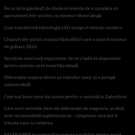
De ce să te gândești de două ori înainte de a cumpăra un
apartament într-un bloc cu terenuri libere lângă
Cum transformă tehnologia LED designul interior modern
Chipsuri din șorici: snackul fără aditivi care a cucerit sezonul
de grătare 2026
Secretele unei curți organizate: de ce o ladă de depozitare
pentru exterior este investiția ideală
Diferențele majore dintre un hidrofor clasic și o pompă
submersibilă
Cele mai bune zone de cazare pentru o vacanță în Zakynthos
Care sunt semnele clare ale deficienței de magneziu și când
este recomandată suplimentarea – simptome care pot fi
trecute ușor cu vederea
SALESIANER marchează începerea lucrărilor pentru nouă