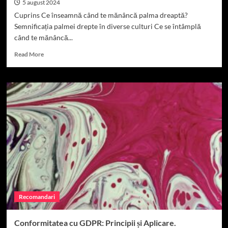
5 august 2024
Cuprins Ce înseamnă când te mănâncă palma dreaptă?
Semnificația palmei drepte în diverse culturi Ce se întâmplă
când te mănâncă...
Read
Read More
more
about
Ce
înseamnă
când
te
mănâncă
palma
dreaptă
în
diverse
culturi
și
semnificații.
Recomandari
Conformitatea cu GDPR: Principii și Aplicare.