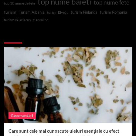
top nume baieti
top nume fete
top 10 nume de fete
turism
Turism Albania
turism Finlanda
turism Romania
turism Elveția
turism în Belarus
ziar online
Top 10
Recomandari
Care sunt cele mai cunoscute uleiuri esențiale cu efect