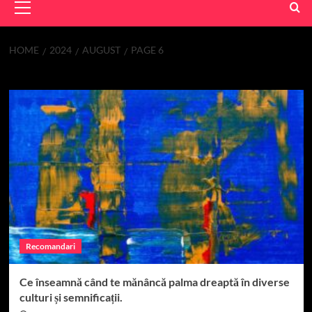
Menu
HOME
2024
AUGUST
PAGE 6
Lună:
august 2024
Recomandari
Ce înseamnă când te mănâncă palma dreaptă în diverse
culturi și semnificații.