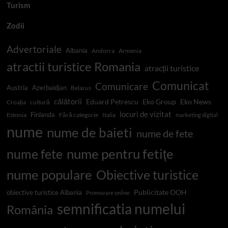
Turism
Zodii
Advertoriale
Albania
Andorra
Armenia
atractii turistice Romania
atracții turistice
Comunicat
Comunicare
Austria
Azerbaidjan
Belarus
călătorii
Eduard Petrescu
Eko Group
Eko News
Croația
cultură
locuri de vizitat
Finlanda
Estonia
Fără categorie
Italia
marketing digital
nume
nume de baieti
nume de fete
nume pentru fetițe
nume fete
nume populare
Obiective turistice
Publicitate OOH
obiective turistice Albania
Promovare online
semnificatia numelui
România