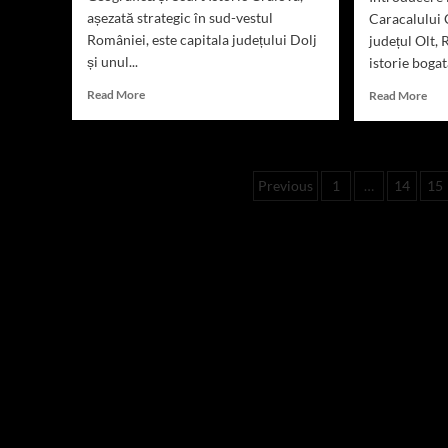
așezată strategic în sud-vestul
Caracalului 
României, este capitala județului Dolj
județul Olt,
și unul...
istorie bogată
Read
Rea
Read More
Read More
more
mor
about
abo
Descoperă
Des
Craiova,
Cara
Paginație
Previous
1
…
14
15
Istoria
Isto
și
Cul
articole
Cultura
și
sa.
Atra
Turi
în
Rom