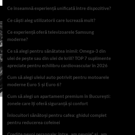
Ce înseamnă experiență unificată între dispozitive?
Ce căști aleg utilizatorii care lucrează mult?
Ce experiență oferă televizoarele Samsung
moderne?
Ce să alegi pentru sănătatea inimii: Omega-3 din
ulei de pește sau din ulei de krill? TOP 7 suplimente
apreciate pentru echilibru cardiovascular în 2026
Cum să alegi uleiul auto potrivit pentru motoarele
moderne Euro 5 și Euro 6?
Cum să alegi un apartament premium în București:
zonele care îți oferă siguranță și confort
Înlocuitori sănătoși pentru cafea: ghidul complet
pentru reducerea cofeinei
Credite nevoi personale: între „am nevoie” și „am