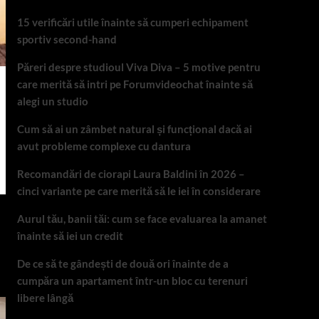
15 verificări utile înainte să cumperi echipament
sportiv second-hand
Păreri despre studioul Viva Diva – 5 motive pentru
care merită să intri pe Forumvideochat înainte să
alegi un studio
Cum să ai un zâmbet natural și funcțional dacă ai
avut probleme complexe cu dantura
Recomandări de ciorapi Laura Baldini în 2026 –
cinci variante pe care merită să le iei în considerare
Aurul tău, banii tăi: cum se face evaluarea la amanet
înainte să iei un credit
De ce să te gândești de două ori înainte de a
cumpăra un apartament într-un bloc cu terenuri
libere lângă