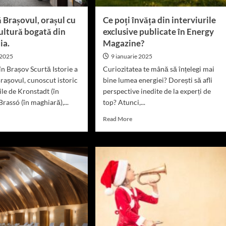
 Brașovul, orașul cu
Ce poți învăța din interviurile
 cultură bogată din
exclusive publicate în Energy
ia.
Magazine?
 2025
9 ianuarie 2025
în Brașov Scurtă Istorie a
Curiozitatea te mână să înțelegi mai
rașovul, cunoscut istoric
bine lumea energiei? Dorești să afli
le de Kronstadt (în
perspective inedite de la experți de
rassó (în maghiară),...
top? Atunci,...
d
Read
Read More
e
more
ut
about
coperă
Ce
șovul,
poți
șul
învăța
din
rie
interviurile
exclusive
tură
publicate
ată
în
Energy