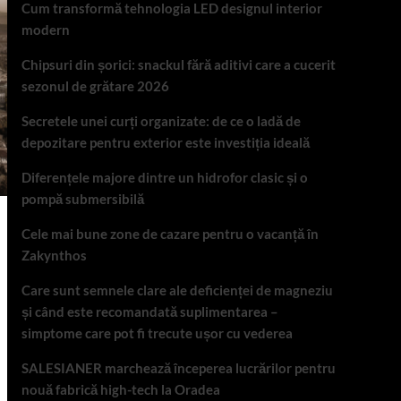
Cum transformă tehnologia LED designul interior
modern
Chipsuri din șorici: snackul fără aditivi care a cucerit
sezonul de grătare 2026
Secretele unei curți organizate: de ce o ladă de
depozitare pentru exterior este investiția ideală
Diferențele majore dintre un hidrofor clasic și o
pompă submersibilă
Cele mai bune zone de cazare pentru o vacanță în
Zakynthos
Care sunt semnele clare ale deficienței de magneziu
și când este recomandată suplimentarea –
simptome care pot fi trecute ușor cu vederea
SALESIANER marchează începerea lucrărilor pentru
nouă fabrică high-tech la Oradea