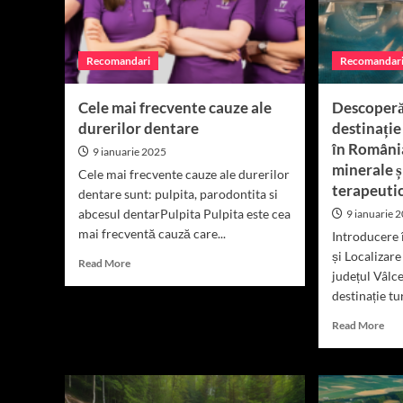
județul
Tran
Sălaj.
Recomandari
Recomandar
Cele mai frecvente cauze ale
Descoperă 
durerilor dentare
destinație
în România
9 ianuarie 2025
minerale 
Cele mai frecvente cauze ale durerilor
terapeutic
dentare sunt: pulpita, parodontita si
abcesul dentarPulpita Pulpita este cea
9 ianuarie 
mai frecventă cauză care...
Introducere 
și Localizare
Read
Read More
județul Vâlc
more
about
destinație tu
Cele
Rea
Read More
mai
mor
frecvente
abo
cauze
Des
ale
Băi
durerilor