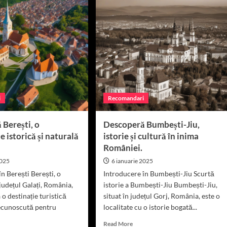
nești,
inație
stică
ume
ânia,
oare
i
Recomandari
erale
tamente
Berești, o
Descoperă Bumbești-Jiu,
apeutice.
 istorică și naturală
istorie și cultură în inima
României.
2025
6 ianuarie 2025
n Berești Berești, o
Introducere în Bumbești-Jiu Scurtă
udețul Galați, România,
istorie a Bumbești-Jiu Bumbești-Jiu,
o destinație turistică
situat în județul Gorj, România, este o
recunoscută pentru
localitate cu o istorie bogată...
Read
Read More