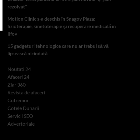
rezolvat”
Motion Clinic s-a deschis în Snagov Plaza:
fizioterapie, kinetoterapie și recuperare medicală în
Ilfov
15 gadgeturi tehnologice care nu ar trebui să vă
lipsească niciodată
Noutati 24
Afaceri 24
Ziar 360
Revista de afaceri
Cutremur
Cotele Dunarii
Servicii SEO
Advertoriale