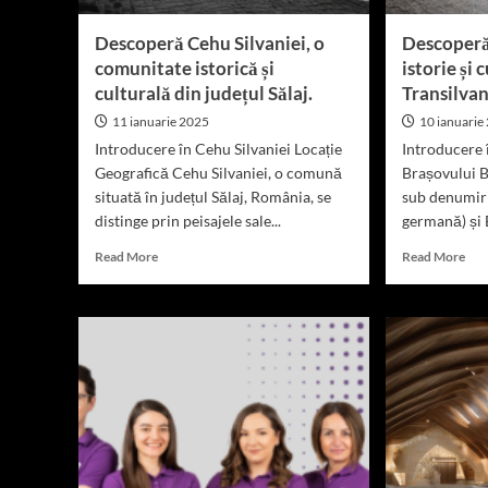
Descoperă Cehu Silvaniei, o
Descoperă
comunitate istorică și
istorie și
culturală din județul Sălaj.
Transilvan
11 ianuarie 2025
10 ianuarie
Introducere în Cehu Silvaniei Locație
Introducere 
Geografică Cehu Silvaniei, o comună
Brașovului B
situată în județul Sălaj, România, se
sub denumiri
distinge prin peisajele sale...
germană) și B
Read
Rea
Read More
Read More
more
mor
about
abo
Descoperă
Des
Cehu
Bra
Silvaniei,
ora
o
cu
comunitate
isto
istorică
și
și
cul
culturală
bog
din
din