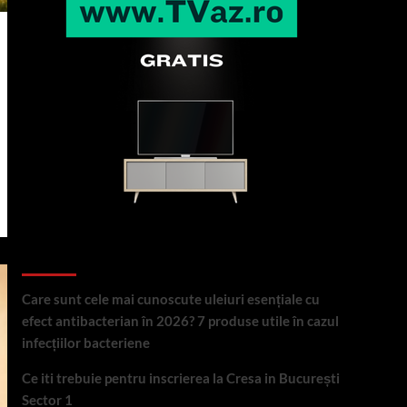
Articole recente
Care sunt cele mai cunoscute uleiuri esențiale cu
efect antibacterian în 2026? 7 produse utile în cazul
infecțiilor bacteriene
Ce iti trebuie pentru inscrierea la Cresa in București
Sector 1