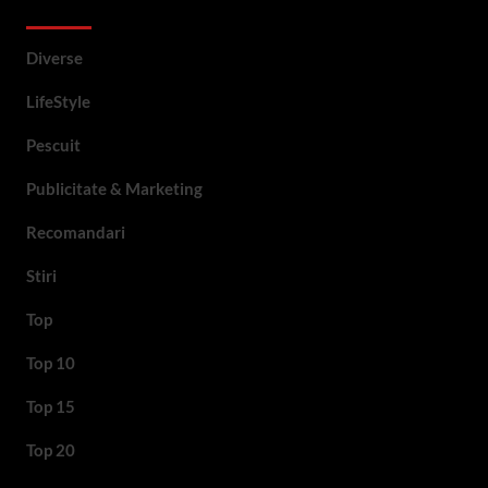
Categorii si etichete
Diverse
LifeStyle
Pescuit
Publicitate & Marketing
Recomandari
Stiri
Top
Top 10
Top 15
Top 20