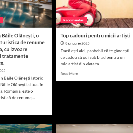
silvania.
Magazine?
i
Recomandari
Băile Olănești, o
Top cadouri pentru micii artiști
 turistică de renume
8 ianuarie 2025
, cu izvoare
Dacă ești aici, probabil că te gândești
și tratamente
ce cadou să pui sub brad pentru un
e.
mic artist din viața ta....
2025
Read
Read More
în Băile Olănești Istoric
more
about
 Băile Olănești, situat în
Top
ea, România, este o
cadouri
ristică de renume,...
pentru
d
micii
e
artiști
ut
coperă
le