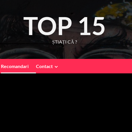
TOP 15
ȘTIAȚI CĂ ?
Recomandari
Contact