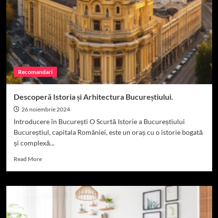
Copșa
Mică.
Recomandari
Descoperă Istoria și Arhitectura Bucureștiului.
26 noiembrie 2024
Introducere în București O Scurtă Istorie a Bucureștiului
Bucureștiul, capitala României, este un oraș cu o istorie bogată
și complexă...
Read
Read More
more
about
Descoperă
Istoria
și
Arhitectura