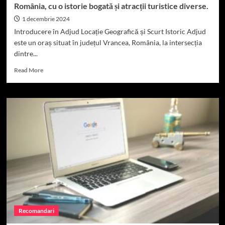
România, cu o istorie bogată și atracții turistice diverse.
1 decembrie 2024
Introducere în Adjud Locație Geografică și Scurt Istoric Adjud
este un oraș situat în județul Vrancea, România, la intersecția
dintre...
Read
Read More
more
about
Descoperă
Adjud,
orașul
situat
în
județul
Vrancea,
România,
cu
o
istorie
bogată
Recomandari
și
atracții