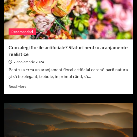
interior
Recomandari
Cum alegi florile artificiale? Sfaturi pentru aranjamente
realistice
29 noiembrie 2024
Pentru a crea un aranjament floral artificial care să pară natura
și să fie elegant, trebuie, în primul rând, să...
Read
Read More
more
about
Cum
alegi
florile
artificiale?
Sfaturi
pentru