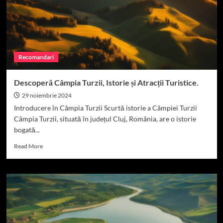
aranjamente
realistice
Recomandari
Descoperă Câmpia Turzii, Istorie și Atracții Turistice.
29 noiembrie 2024
Introducere în Câmpia Turzii Scurtă istorie a Câmpiei Turzii
Câmpia Turzii, situată în județul Cluj, România, are o istorie
bogată...
Read
Read More
more
about
Descoperă
Câmpia
Turzii,
Istorie
și
Atracții