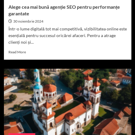
turistice
Alege cea mai bună agenție SEO pentru performanțe
diverse.
garantate
30 noiembrie 2024
Într-o lume digitală tot mai competitivă, vizibilitatea online este
esențială pentru succesul oricărei afaceri. Pentru a atrage
clienți noi și...
Read
Read More
more
about
Alege
cea
mai
bună
agenție
SEO
pentru
performanțe
garantate