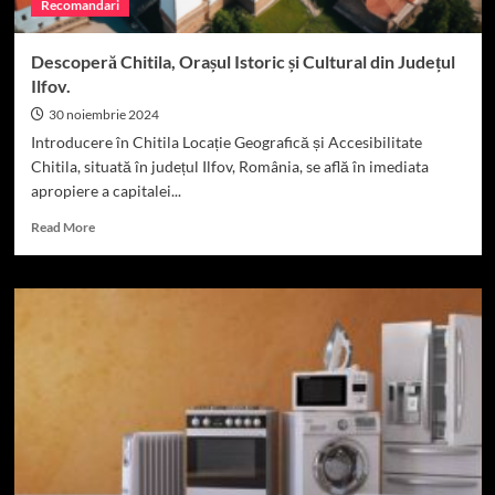
Recomandari
Descoperă Chitila, Orașul Istoric și Cultural din Județul
Ilfov.
30 noiembrie 2024
Introducere în Chitila Locație Geografică și Accesibilitate
Chitila, situată în județul Ilfov, România, se află în imediata
apropiere a capitalei...
Read
Read More
more
about
Descoperă
Chitila,
Orașul
Istoric
și
Cultural
din
Județul
Ilfov.