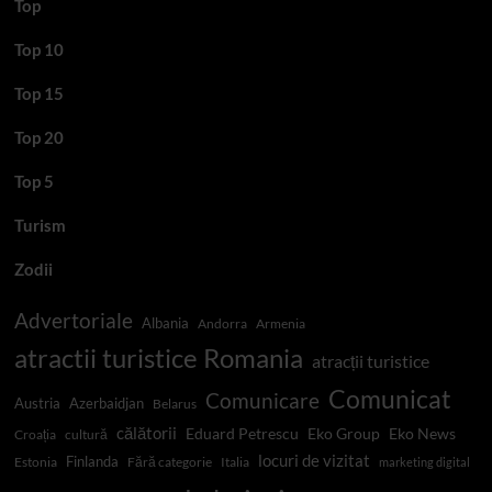
Top
Top 10
Top 15
Top 20
Top 5
Turism
Zodii
Advertoriale
Albania
Andorra
Armenia
atractii turistice Romania
atracții turistice
Comunicat
Comunicare
Austria
Azerbaidjan
Belarus
călătorii
Eduard Petrescu
Eko Group
Eko News
Croația
cultură
locuri de vizitat
Finlanda
Estonia
Fără categorie
Italia
marketing digital