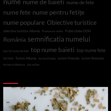
nume
nume de baieti
nume de fete
nume pentru fetițe
nume fete
nume populare
Obiective turistice
Publicitate OOH
obiective turistice Albania
Promovare online
semnificatia numelui
România
top nume baieti
top nume fete
top 10 nume de fete
turism
Turism Albania
turism Finlanda
turism Romania
turism Elveția
turism în Belarus
ziar online
Top 10