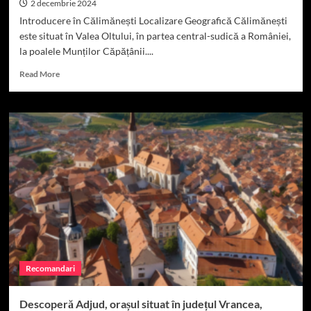
2 decembrie 2024
Introducere în Călimănești Localizare Geografică Călimănești
este situat în Valea Oltului, în partea central-sudică a României,
la poalele Munților Căpățânii....
Read
Read More
more
about
Descoperă
Călimănești,
o
stațiune
balneară
de
vis
în
România.
Recomandari
Descoperă Adjud, orașul situat în județul Vrancea,