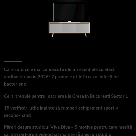
Articole recente
Care sunt cele mai cunoscute uleiuri esențiale cu efect
antibacterian în 2026? 7 produse utile în cazul infecțiilor
bacteriene
Ce iti trebuie pentru inscrierea la Cresa in București Sector 1
15 verificări utile înainte să cumperi echipament sportiv
second-hand
Păreri despre studioul Viva Diva – 5 motive pentru care merită
să intri pe Forumvideochat înainte să alegi un studio