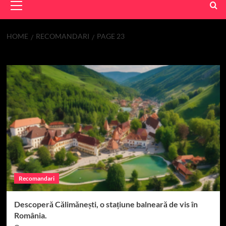
Menu
HOME
RECOMANDARI
PAGE 23
Recomandari
Recomandari
Descoperă Călimănești, o stațiune balneară de vis în
România.