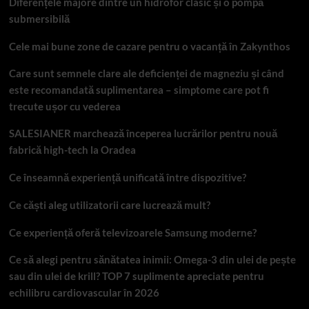
Diferențele majore dintre un hidrofor clasic și o pompă
submersibilă
Cele mai bune zone de cazare pentru o vacanță în Zakynthos
Care sunt semnele clare ale deficienței de magneziu și când
este recomandată suplimentarea – simptome care pot fi
trecute ușor cu vederea
SALESIANER marchează începerea lucrărilor pentru nouă
fabrică high-tech la Oradea
Ce înseamnă experiență unificată între dispozitive?
Ce căști aleg utilizatorii care lucrează mult?
Ce experiență oferă televizoarele Samsung moderne?
Ce să alegi pentru sănătatea inimii: Omega-3 din ulei de pește
sau din ulei de krill? TOP 7 suplimente apreciate pentru
echilibru cardiovascular în 2026