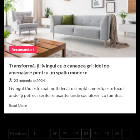
Bucureștiului.
Recomandari
Transformă-ți livingul cu o canapea gri: idei de
amenajare pentru un spațiu modern
25 noiembrie 2024
Livingul tău este mai mult decât o simplă cameră; este locul
unde îți petreci serile relaxante, unde socializezi cu familia...
Read
Read More
more
about
Transformă-
ți
Paginație
Previous
1
…
20
21
22
23
24
25
26
…
livingul