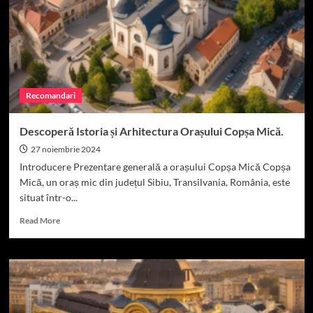
de
top
în
România.
Recomandari
Descoperă Istoria și Arhitectura Orașului Copșa Mică.
27 noiembrie 2024
Introducere Prezentare generală a orașului Copșa Mică Copșa
Mică, un oraș mic din județul Sibiu, Transilvania, România, este
situat într-o...
Read
Read More
more
about
Descoperă
Istoria
și
Arhitectura
Orașului