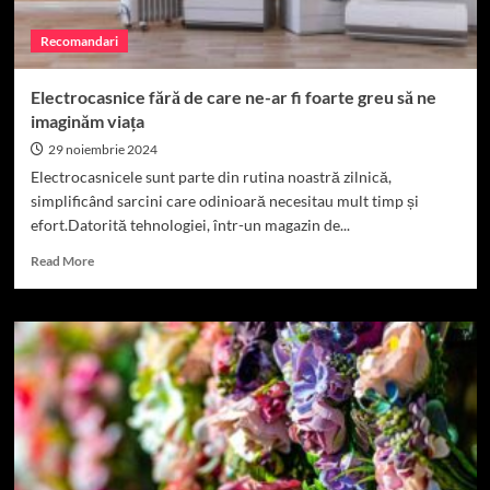
Recomandari
Electrocasnice fără de care ne-ar fi foarte greu să ne
imaginăm viața
29 noiembrie 2024
Electrocasnicele sunt parte din rutina noastră zilnică,
simplificând sarcini care odinioară necesitau mult timp și
efort.Datorită tehnologiei, într-un magazin de...
Read
Read More
more
about
Electrocasnice
fără
de
care
ne-
ar
fi
foarte
greu