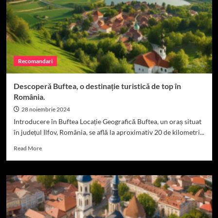
Turistice.
Recomandari
Descoperă Buftea, o destinație turistică de top în
România.
28 noiembrie 2024
Introducere în Buftea Locație Geografică Buftea, un oraș situat
în județul Ilfov, România, se află la aproximativ 20 de kilometri...
Read
Read More
more
about
Descoperă
Buftea,
o
destinație
turistică