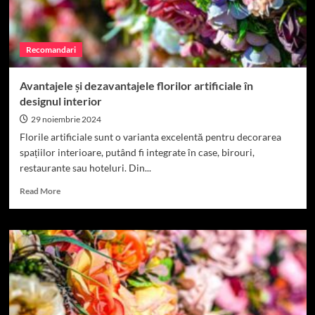
să
ne
imaginăm
Recomandari
viața
Avantajele și dezavantajele florilor artificiale în
designul interior
29 noiembrie 2024
Florile artificiale sunt o varianta excelentă pentru decorarea
spațiilor interioare, putând fi integrate în case, birouri,
restaurante sau hoteluri. Din...
Read
Read More
more
about
Avantajele
și
dezavantajele
florilor
artificiale
în
designul