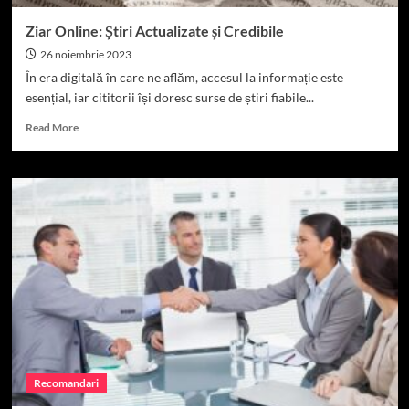
Ziar Online: Știri Actualizate și Credibile
26 noiembrie 2023
În era digitală în care ne aflăm, accesul la informație este
esențial, iar cititorii își doresc surse de știri fiabile...
Read
Read More
more
about
Ziar
Online:
Știri
Actualizate
și
Credibile
Recomandari