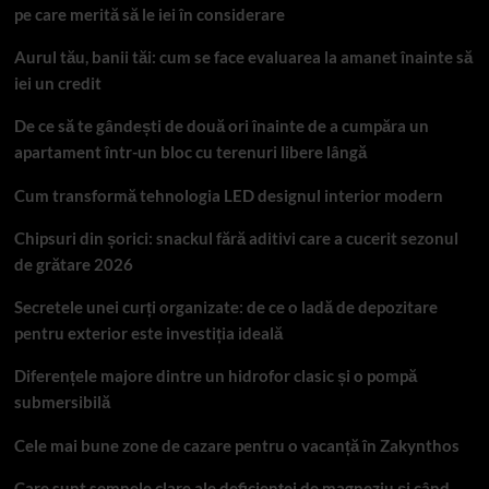
pe care merită să le iei în considerare
Aurul tău, banii tăi: cum se face evaluarea la amanet înainte să
iei un credit
De ce să te gândești de două ori înainte de a cumpăra un
apartament într-un bloc cu terenuri libere lângă
Cum transformă tehnologia LED designul interior modern
Chipsuri din șorici: snackul fără aditivi care a cucerit sezonul
de grătare 2026
Secretele unei curți organizate: de ce o ladă de depozitare
pentru exterior este investiția ideală
Diferențele majore dintre un hidrofor clasic și o pompă
submersibilă
Cele mai bune zone de cazare pentru o vacanță în Zakynthos
Care sunt semnele clare ale deficienței de magneziu și când