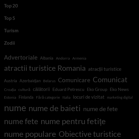
Top 20
Top 5
Turism
Zodii
Advertoriale
Albania
Andorra
Armenia
atractii turistice Romania
atracții turistice
Comunicat
Comunicare
Austria
Azerbaidjan
Belarus
călătorii
Eduard Petrescu
Eko Group
Eko News
Croația
cultură
locuri de vizitat
Finlanda
Estonia
Fără categorie
Italia
marketing digital
nume
nume de baieti
nume de fete
nume pentru fetițe
nume fete
nume populare
Obiective turistice