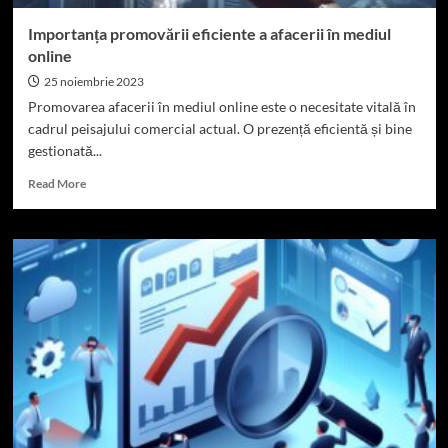
Importanța promovării eficiente a afacerii în mediul
online
25 noiembrie 2023
Promovarea afacerii în mediul online este o necesitate vitală în
cadrul peisajului comercial actual. O prezență eficientă și bine
gestionată...
Read
Read More
more
about
Importanța
promovării
eficiente
a
afacerii
în
mediul
online