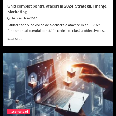
Ghid complet pentru afaceri în 2024: Strategii, Finanțe,
Marketing
26 noiembrie 2023
Atunci când vine vorba de a demara o afacere în anul 2024,
fundamentul esențial constă în definirea clară a obiectivelor...
Read
Read More
more
about
Ghid
complet
pentru
afaceri
în
2024:
Strategii,
Finanțe,
Marketing
Recomandari