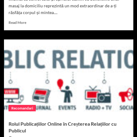
masaj la domiciliu reprezintă un mod extraordinar de a-ți
răsfăța corpul și mintea....
Read
Read More
more
about
Masaj
la
domiciliu
cu
lumânări
parfumate
Recomandari
Rolul Publicațiilor Online în Creșterea Relațiilor cu
Publicul