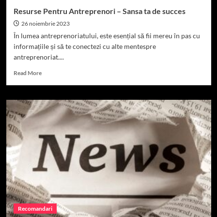
Resurse Pentru Antreprenori – Sansa ta de succes
26 noiembrie 2023
În lumea antreprenoriatului, este esențial să fii mereu în pas cu
informațiile și să te conectezi cu alte mentespre
antreprenoriat....
Read
Read More
more
about
Resurse
Pentru
Antreprenori
–
Sansa
ta
de
succes
Recomandari