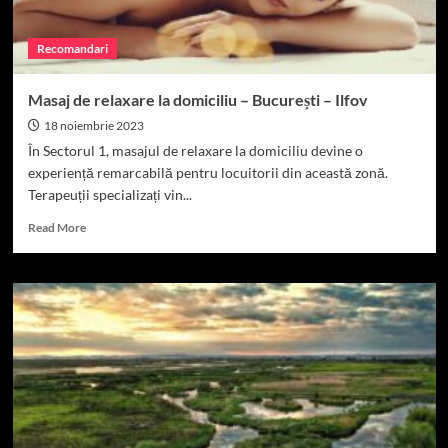
Recomandari
Masaj de relaxare la domiciliu – București – Ilfov
18 noiembrie 2023
În Sectorul 1, masajul de relaxare la domiciliu devine o
experiență remarcabilă pentru locuitorii din această zonă.
Terapeuții specializați vin...
Read
Read More
more
about
Masaj
de
relaxare
la
domiciliu
–
București
–
Ilfov