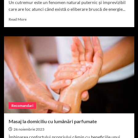
Un cutremur este un fenomen natural puternic și imprevizibil
care are loc atunci când există o eliberare bruscă de energie...
Read
Read More
more
about
Ce
Este
un
Cutremur
și
Care
Sunt
Cauzele
Sale?
Recomandari
Masaj la domiciliu cu lumânări parfumate
26 noiembrie 2023
Îmbinarea confortului propriului cămin cu beneficiile unui