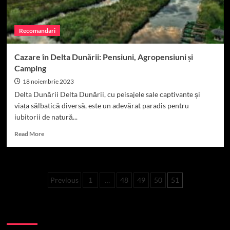
Recomandari
Cazare în Delta Dunării: Pensiuni, Agropensiuni și
Camping
18 noiembrie 2023
Delta Dunării Delta Dunării, cu peisajele sale captivante și
viața sălbatică diversă, este un adevărat paradis pentru
iubitorii de natură...
Read
Read More
more
about
Cazare
în
Paginație
Previous
1
…
48
49
50
51
Delta
Dunării:
articole
Pensiuni,
Caută
Agropensiuni
și
Camping