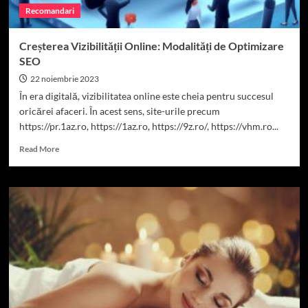
Recomandari
Creșterea Vizibilității Online: Modalități de Optimizare
SEO
22 noiembrie 2023
În era digitală, vizibilitatea online este cheia pentru succesul
oricărei afaceri. În acest sens, site-urile precum
https://pr.1az.ro, https://1az.ro, https://9z.ro/, https://vhm.ro...
Read
Read More
more
about
Creșterea
Vizibilității
Online:
Modalități
de
Optimizare
SEO