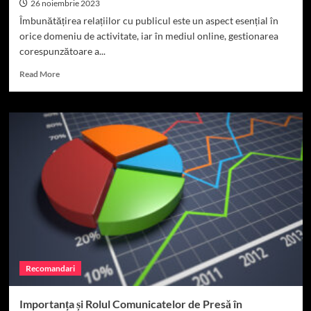
26 noiembrie 2023
Îmbunătățirea relațiilor cu publicul este un aspect esențial în
orice domeniu de activitate, iar în mediul online, gestionarea
corespunzătoare a...
Read
Read More
more
about
Rolul
Publicațiilor
Online
în
Creșterea
Relațiilor
cu
Publicul
Recomandari
Importanța și Rolul Comunicatelor de Presă în