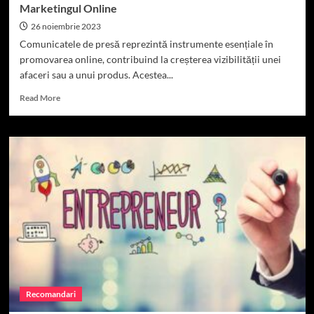
Marketingul Online
26 noiembrie 2023
Comunicatele de presă reprezintă instrumente esențiale în
promovarea online, contribuind la creșterea vizibilității unei
afaceri sau a unui produs. Acestea...
Read
Read More
more
about
Importanța
și
Rolul
Comunicatelor
de
Presă
în
Marketingul
Online
Recomandari