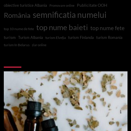
Publicitate OOH
obiective turistice Albania
Promovare online
semnificatia numelui
România
top nume baieti
top nume fete
top 10 nume de fete
turism
Turism Albania
turism Finlanda
turism Romania
turism Elveția
turism în Belarus
ziar online
Top 10