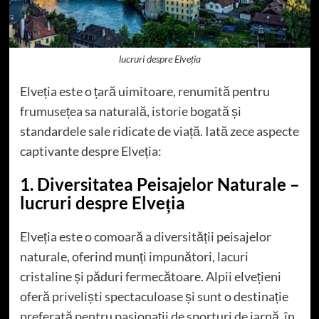
lucruri despre Elveția
Elveția este o țară uimitoare, renumită pentru
frumusețea sa naturală, istorie bogată și
standardele sale ridicate de viață. Iată zece aspecte
captivante despre Elveția:
1. Diversitatea Peisajelor Naturale –
lucruri despre Elveția
Elveția este o comoară a diversității peisajelor
naturale, oferind munți impunători, lacuri
cristaline și păduri fermecătoare. Alpii elvețieni
oferă priveliști spectaculoase și sunt o destinație
preferată pentru pasionații de sporturi de iarnă, în