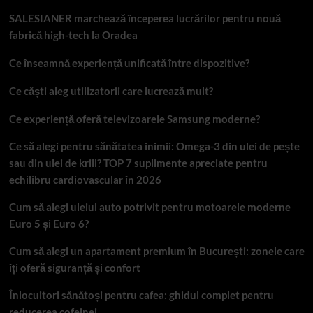
SALESIANER marchează începerea lucrărilor pentru nouă
fabrică high-tech la Oradea
Ce înseamnă experiență unificată între dispozitive?
Ce căști aleg utilizatorii care lucrează mult?
Ce experiență oferă televizoarele Samsung moderne?
Ce să alegi pentru sănătatea inimii: Omega-3 din ulei de pește
sau din ulei de krill? TOP 7 suplimente apreciate pentru
echilibru cardiovascular în 2026
Cum să alegi uleiul auto potrivit pentru motoarele moderne
Euro 5 și Euro 6?
Cum să alegi un apartament premium în București: zonele care
îți oferă siguranță și confort
Înlocuitori sănătoși pentru cafea: ghidul complet pentru
reducerea cofeinei