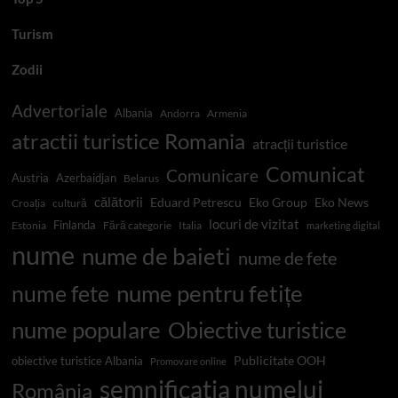
Turism
Zodii
Advertoriale
Albania
Andorra
Armenia
atractii turistice Romania
atracții turistice
Comunicat
Comunicare
Austria
Azerbaidjan
Belarus
călătorii
Eduard Petrescu
Eko Group
Eko News
Croația
cultură
locuri de vizitat
Finlanda
Estonia
Fără categorie
Italia
marketing digital
nume
nume de baieti
nume de fete
nume pentru fetițe
nume fete
nume populare
Obiective turistice
Publicitate OOH
obiective turistice Albania
Promovare online
semnificatia numelui
România