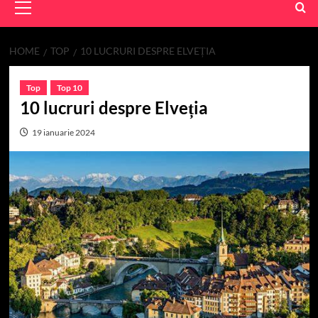
Menu
HOME
TOP
10 LUCRURI DESPRE ELVEȚIA
Top
Top 10
10 lucruri despre Elveția
19 ianuarie 2024