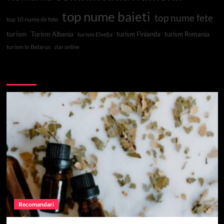
top nume baieti
top nume fete
top 10 nume de fete
turism
Turism Albania
turism Finlanda
turism Romania
turism Elveția
turism în Belarus
ziar online
Top 10
Recomandari