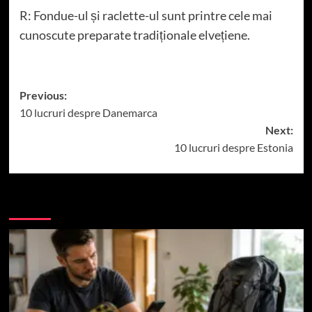
R: Fondue-ul și raclette-ul sunt printre cele mai
cunoscute preparate tradiționale elvețiene.
Post
Previous:
10 lucruri despre Danemarca
navigation
Next:
10 lucruri despre Estonia
More Stories