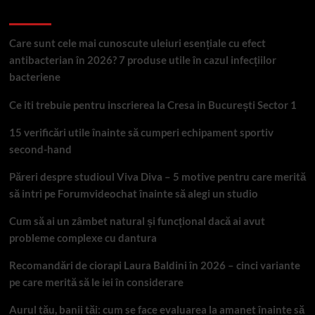
Articole recente
Care sunt cele mai cunoscute uleiuri esențiale cu efect
antibacterian în 2026? 7 produse utile în cazul infecțiilor
bacteriene
Ce iti trebuie pentru inscrierea la Cresa in București Sector 1
15 verificări utile înainte să cumperi echipament sportiv
second-hand
Păreri despre studioul Viva Diva – 5 motive pentru care merită
să intri pe Forumvideochat înainte să alegi un studio
Cum să ai un zâmbet natural și funcțional dacă ai avut
probleme complexe cu dantura
Recomandări de ciorapi Laura Baldini în 2026 – cinci variante
pe care merită să le iei în considerare
Aurul tău, banii tăi: cum se face evaluarea la amanet înainte să