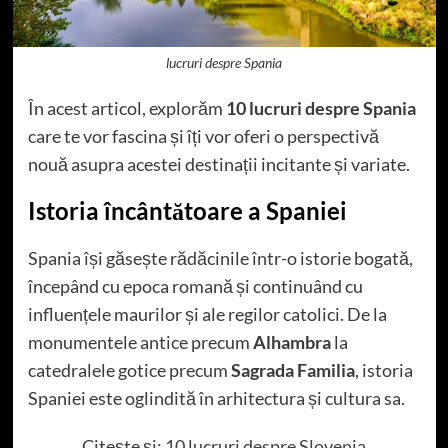
lucruri despre Spania
În acest articol, explorăm
10 lucruri despre Spania
care te vor fascina și îți vor oferi o perspectivă
nouă asupra acestei destinații incitante și variate.
Istoria încântătoare a Spaniei
Spania își găsește rădăcinile într-o istorie bogată,
începând cu epoca romană și continuând cu
influențele maurilor și ale regilor catolici. De la
monumentele antice precum
Alhambra
la
catedralele gotice precum
Sagrada Familia
, istoria
Spaniei este oglindită în arhitectura și cultura sa.
Citește și:
10 lucruri despre Slovenia