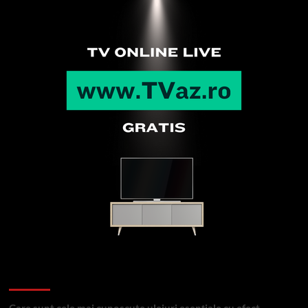
Articole recente
Care sunt cele mai cunoscute uleiuri esențiale cu efect