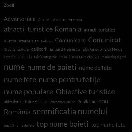
Zodii
Advertoriale
Albania
Andorra
Armenia
atractii turistice Romania
atracții turistice
Comunicat
Comunicare
Austria
Azerbaidjan
Belarus
călătorii
Eduard Petrescu
Eko Group
Eko News
Croația
cultură
locuri de vizitat
Finlanda
Estonia
Fără categorie
Italia
marketing digital
nume
nume de baieti
nume de fete
nume pentru fetițe
nume fete
nume populare
Obiective turistice
Publicitate OOH
obiective turistice Albania
Promovare online
semnificatia numelui
România
top nume baieti
top nume fete
top 10 nume de fete