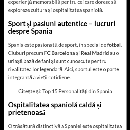
experiență memorabilă pentru cei care doresc să
exploreze cultura și ospitalitatea spaniolă.
Sport și pasiuni autentice – lucruri
despre Spania
Spania este pasionată de sport, în special de
fotbal
.
Cluburi precum
FC Barcelona
și
Real Madrid
au o
uriașă bază de fani și sunt cunoscute pentru
rivalitatea lor legendară. Aici, sportul este o parte
integrantă a vieții cotidiene.
Citește și:
Top 15 Personalități din Spania
Ospitalitatea spaniolă caldă și
prietenoasă
O trăsătură distinctivă a Spaniei este ospitalitatea