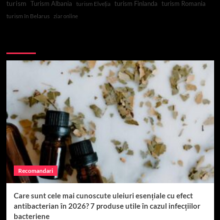
turism
Turism Albania
turism Finlanda
turism Romania
turism Elveția
turism în Belarus
ziar online
Top 10
Recomandari
Care sunt cele mai cunoscute uleiuri esențiale cu efect
antibacterian în 2026? 7 produse utile în cazul infecțiilor
bacteriene