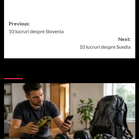
Post
Previous:
10 lucruri despre Slovenia
navigation
Next:
10 lucruri despre Suedia
More Stories