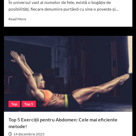
În universul vast al numelor de fete, există o bogăție de
posibilități, fiecare denumire purtând cu sine o poveste și...
Read
Read More
more
about
Top
10
Cele
Mai
Frumoase
Nume
de
Fete
Top
Top 5
Top 5 Exerciții pentru Abdomen: Cele mai eficiente
metode!
14 decembrie 2023