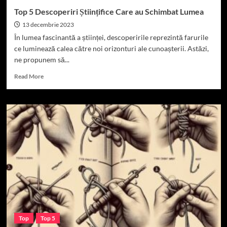
Top 5 Descoperiri Științifice Care au Schimbat Lumea
13 decembrie 2023
În lumea fascinantă a științei, descoperirile reprezintă farurile
ce luminează calea către noi orizonturi ale cunoașterii. Astăzi,
ne propunem să...
Read
Read More
more
about
Top
5
Descoperiri
Științifice
Care
au
Schimbat
Lumea
Top
Top 5