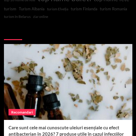
turism
Turism Albania
turism Finlanda
turism Romania
turism Elveția
turism în Belarus
ziar online
Top 10
Recomandari
Care sunt cele mai cunoscute uleiuri esențiale cu efect
antibacterian în 2026? 7 produse utile în cazul infecțiilor