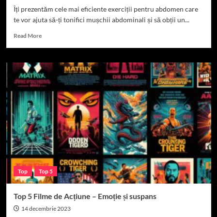
Îți prezentăm cele mai eficiente exerciții pentru abdomen care
te vor ajuta să-ți tonifici mușchii abdominali și să obții un...
Read
Read More
more
about
Top
5
Exerciții
pentru
Abdomen:
Cele
mai
eficiente
metode!
Top
Top 5
Top 5 Filme de Acțiune – Emoție și suspans
14 decembrie 2023