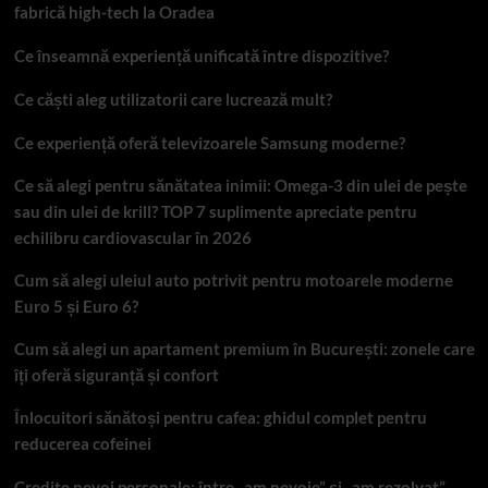
fabrică high-tech la Oradea
Ce înseamnă experiență unificată între dispozitive?
Ce căști aleg utilizatorii care lucrează mult?
Ce experiență oferă televizoarele Samsung moderne?
Ce să alegi pentru sănătatea inimii: Omega-3 din ulei de pește
sau din ulei de krill? TOP 7 suplimente apreciate pentru
echilibru cardiovascular în 2026
Cum să alegi uleiul auto potrivit pentru motoarele moderne
Euro 5 și Euro 6?
Cum să alegi un apartament premium în București: zonele care
îți oferă siguranță și confort
Înlocuitori sănătoși pentru cafea: ghidul complet pentru
reducerea cofeinei
Credite nevoi personale: între „am nevoie” și „am rezolvat”