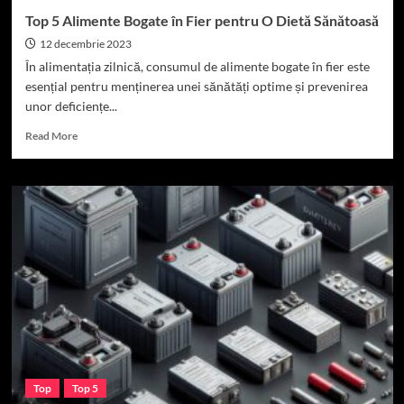
Top 5 Alimente Bogate în Fier pentru O Dietă Sănătoasă
12 decembrie 2023
În alimentația zilnică, consumul de alimente bogate în fier este
esențial pentru menținerea unei sănătăți optime și prevenirea
unor deficiențe...
Read
Read More
more
about
Top
5
Alimente
Bogate
în
Fier
pentru
O
Dietă
Sănătoasă
Top
Top 5