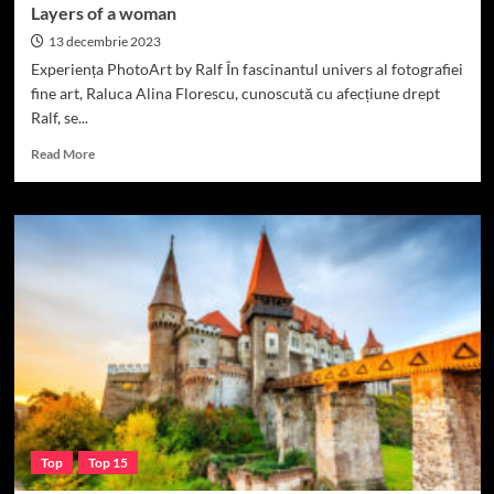
Layers of a woman
13 decembrie 2023
Experiența PhotoArt by Ralf În fascinantul univers al fotografiei
fine art, Raluca Alina Florescu, cunoscută cu afecțiune drept
Ralf, se...
Read
Read More
more
about
Layers
of
a
woman
Top
Top 15