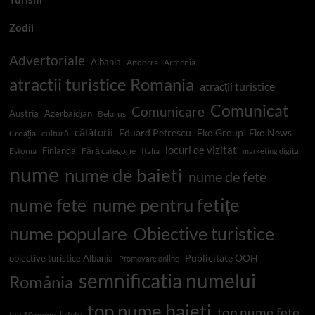
Zodii
Advertoriale
Albania
Andorra
Armenia
atractii turistice Romania
atracții turistice
Comunicat
Comunicare
Austria
Azerbaidjan
Belarus
călătorii
Eduard Petrescu
Eko Group
Eko News
Croația
cultură
locuri de vizitat
Finlanda
Estonia
Fără categorie
Italia
marketing digital
nume
nume de baieti
nume de fete
nume pentru fetițe
nume fete
nume populare
Obiective turistice
Publicitate OOH
obiective turistice Albania
Promovare online
semnificatia numelui
România
top nume baieti
top nume fete
top 10 nume de fete