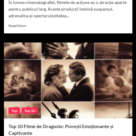
În lumea cinematografiei, filmele de acțiune au o atracție aparte
pentru publicul larg. Aceste producții îmbină suspansul,
adrenalina și spectaculozitatea...
Read
Read More
more
about
Top
5
Filme
de
Acțiune
–
Emoție
și
suspans
Top
Top 10
Top 10 Filme de Dragoste: Povești Emoționante și
Captivante