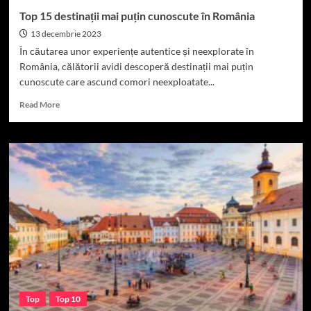
Top 15 destinații mai puțin cunoscute în România
13 decembrie 2023
În căutarea unor experiențe autentice și neexplorate în
România, călătorii avidi descoperă destinații mai puțin
cunoscute care ascund comori neexploatate...
Read
Read More
more
about
Top
15
destinații
mai
puțin
cunoscute
în
România
Top
Top 10