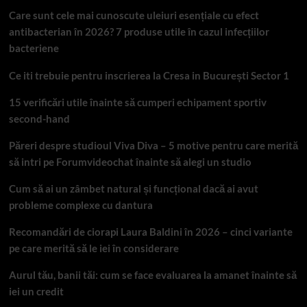
Care sunt cele mai cunoscute uleiuri esențiale cu efect
antibacterian în 2026? 7 produse utile în cazul infecțiilor
bacteriene
Ce iti trebuie pentru inscrierea la Cresa in București Sector 1
15 verificări utile înainte să cumperi echipament sportiv
second-hand
Păreri despre studioul Viva Diva – 5 motive pentru care merită
să intri pe Forumvideochat înainte să alegi un studio
Cum să ai un zâmbet natural și funcțional dacă ai avut
probleme complexe cu dantura
Recomandări de ciorapi Laura Baldini în 2026 – cinci variante
pe care merită să le iei în considerare
Aurul tău, banii tăi: cum se face evaluarea la amanet înainte să
iei un credit