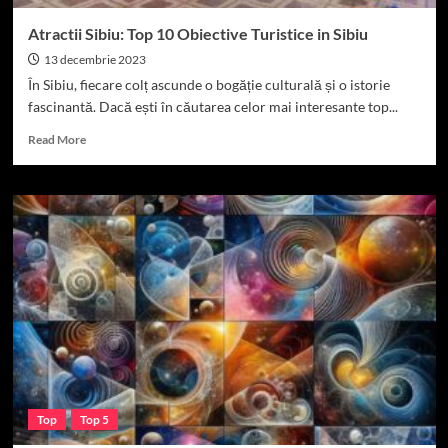
Atractii Sibiu: Top 10 Obiective Turistice in Sibiu
13 decembrie 2023
În Sibiu, fiecare colț ascunde o bogăție culturală și o istorie
fascinantă. Dacă ești în căutarea celor mai interesante top...
Read
Read More
more
about
Atractii
Sibiu:
Top
10
Obiective
Turistice
in
Sibiu
Top
Top 5