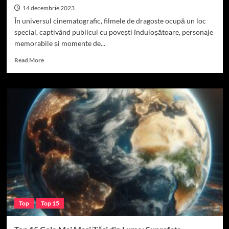
14 decembrie 2023
În universul cinematografic, filmele de dragoste ocupă un loc
special, captivând publicul cu povești înduioșătoare, personaje
memorabile și momente de...
Read
Read More
more
about
Top
10
Filme
de
Dragoste:
Povești
Emoționante
și
Captivante
Top
Top 15