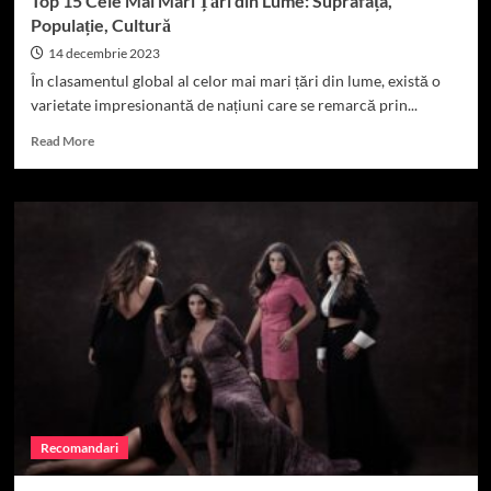
Top 15 Cele Mai Mari Țări din Lume: Suprafața,
Populație, Cultură
14 decembrie 2023
În clasamentul global al celor mai mari țări din lume, există o
varietate impresionantă de națiuni care se remarcă prin...
Read
Read More
more
about
Top
15
Cele
Mai
Mari
Țări
din
Lume:
Suprafața,
Populație,
Cultură
Recomandari