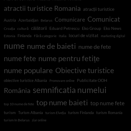
atractii turistice Romania
atracții turistice
Comunicat
Comunicare
Austria
Azerbaidjan
Belarus
călătorii
Eduard Petrescu
Eko Group
Eko News
Croația
cultură
locuri de vizitat
Finlanda
Estonia
Fără categorie
Italia
marketing digital
nume
nume de baieti
nume de fete
nume pentru fetițe
nume fete
nume populare
Obiective turistice
Publicitate OOH
obiective turistice Albania
Promovare online
semnificatia numelui
România
top nume baieti
top nume fete
top 10 nume de fete
turism
Turism Albania
turism Finlanda
turism Romania
turism Elveția
turism în Belarus
ziar online