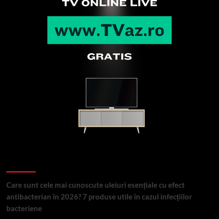
Articole recente
Care sunt cele mai cunoscute uleiuri esențiale cu efect
antibacterian în 2026? 7 produse utile în cazul infecțiilor
bacteriene