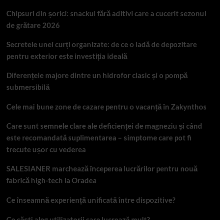
Chipsuri din șorici: snackul fără aditivi care a cucerit sezonul
de grătare 2026
Secretele unei curți organizate: de ce o ladă de depozitare
pentru exterior este investiția ideală
Diferențele majore dintre un hidrofor clasic și o pompă
submersibilă
Cele mai bune zone de cazare pentru o vacanță în Zakynthos
Care sunt semnele clare ale deficienței de magneziu și când
este recomandată suplimentarea – simptome care pot fi
trecute ușor cu vederea
SALESIANER marchează începerea lucrărilor pentru nouă
fabrică high-tech la Oradea
Ce înseamnă experiență unificată între dispozitive?
Ce căști aleg utilizatorii care lucrează mult?