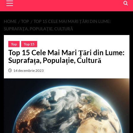
Menu
HOME
TOP
TOP 15 CELE MAI MARI ȚĂRI DIN LUME:
SUPRAFAȚA, POPULAȚIE, CULTURĂ
Top
Top 15
Top 15 Cele Mai Mari Țări din Lume:
Suprafața, Populație, Cultură
14 decembrie 2023