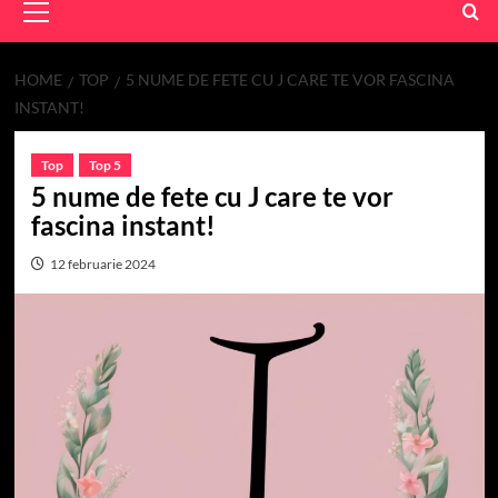
Menu
HOME
TOP
5 NUME DE FETE CU J CARE TE VOR FASCINA
INSTANT!
Top
Top 5
5 nume de fete cu J care te vor
fascina instant!
12 februarie 2024