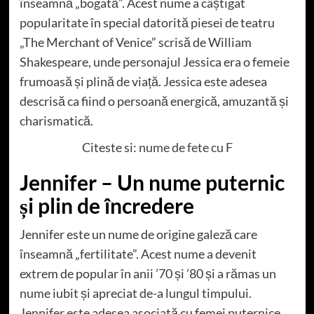
înseamnă „bogată”. Acest nume a câștigat
popularitate în special datorită piesei de teatru
„The Merchant of Venice” scrisă de William
Shakespeare, unde personajul Jessica era o femeie
frumoasă și plină de viață. Jessica este adesea
descrisă ca fiind o persoană energică, amuzantă și
charismatică.
Citeste si:
nume de fete cu F
Jennifer – Un nume puternic
și plin de încredere
Jennifer este un nume de origine galeză care
înseamnă „fertilitate”. Acest nume a devenit
extrem de popular în anii ’70 și ’80 și a rămas un
nume iubit și apreciat de-a lungul timpului.
Jennifer este adesea asociată cu femei puternice,