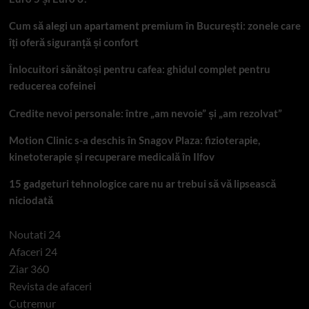
Cum să alegi un apartament premium în București: zonele care
îți oferă siguranță și confort
Înlocuitori sănătoși pentru cafea: ghidul complet pentru
reducerea cofeinei
Credite nevoi personale: între „am nevoie” și „am rezolvat”
Motion Clinic s-a deschis în Snagov Plaza: fizioterapie,
kinetoterapie și recuperare medicală în Ilfov
15 gadgeturi tehnologice care nu ar trebui să vă lipsească
niciodată
Noutati 24
Afaceri 24
Ziar 360
Revista de afaceri
Cutremur