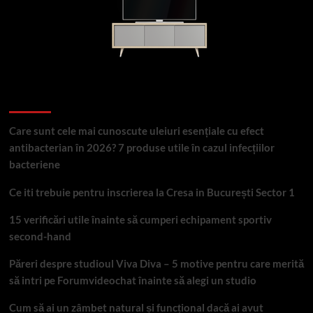
Articole recente
Care sunt cele mai cunoscute uleiuri esențiale cu efect
antibacterian în 2026? 7 produse utile în cazul infecțiilor
bacteriene
Ce iti trebuie pentru inscrierea la Cresa in București Sector 1
15 verificări utile înainte să cumperi echipament sportiv
second-hand
Păreri despre studioul Viva Diva – 5 motive pentru care merită
să intri pe Forumvideochat înainte să alegi un studio
Cum să ai un zâmbet natural și funcțional dacă ai avut