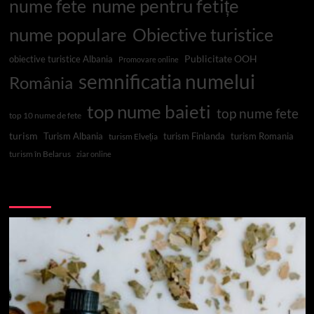
nume pentru fetițe
nume fete
nume populare
Obiective turistice
Publicitate OOH
obiective turistice Albania
Promovare online
semnificatia numelui
România
top nume baieti
top nume fete
top 10 nume de fete
turism
Turism Albania
turism Finlanda
turism Romania
turism Elveția
turism în Belarus
ziar online
Top 10