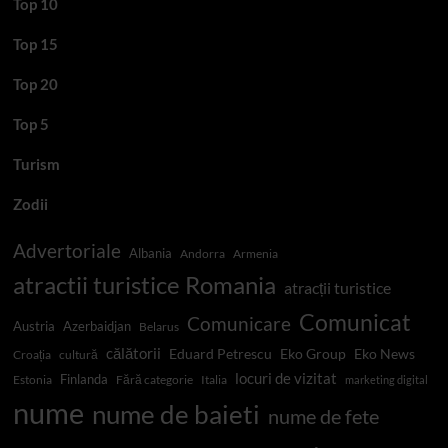
Top 10
Top 15
Top 20
Top 5
Turism
Zodii
Advertoriale
Albania
Andorra
Armenia
atractii turistice Romania
atracții turistice
Comunicat
Comunicare
Austria
Azerbaidjan
Belarus
călătorii
Eduard Petrescu
Eko Group
Eko News
Croația
cultură
locuri de vizitat
Finlanda
Estonia
Fără categorie
Italia
marketing digital
nume
nume de baieti
nume de fete