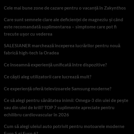
Cele mai bune zone de cazare pentru o vacanță în Zakynthos
Care sunt semnele clare ale deficienței de magneziu și când
este recomandată suplimentarea – simptome care pot fi
trecute ușor cu vederea
SALESIANER marchează începerea lucrărilor pentru nouă
fabrică high-tech la Oradea
Ce înseamnă experiență unificată între dispozitive?
Ce căști aleg utilizatorii care lucrează mult?
Ce experiență oferă televizoarele Samsung moderne?
Ce să alegi pentru sănătatea inimii: Omega-3 din ulei de pește
sau din ulei de krill? TOP 7 suplimente apreciate pentru
echilibru cardiovascular în 2026
Cum să alegi uleiul auto potrivit pentru motoarele moderne
Euro 5 și Euro 6?