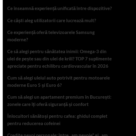
Ce înseamnă experiență unificată între dispozitive?
Ce căști aleg utilizatorii care lucrează mult?
Ce experiență oferă televizoarele Samsung
moderne?
Ce să alegi pentru sănătatea inimii: Omega-3 din
ulei de pește sau din ulei de krill? TOP 7 suplimente
apreciate pentru echilibru cardiovascular în 2026
Cum să alegi uleiul auto potrivit pentru motoarele
moderne Euro 5 și Euro 6?
Cum să alegi un apartament premium în București:
zonele care îți oferă siguranță și confort
Înlocuitori sănătoși pentru cafea: ghidul complet
pentru reducerea cofeinei
Credite nevoi personale: între „am nevoie” și „am