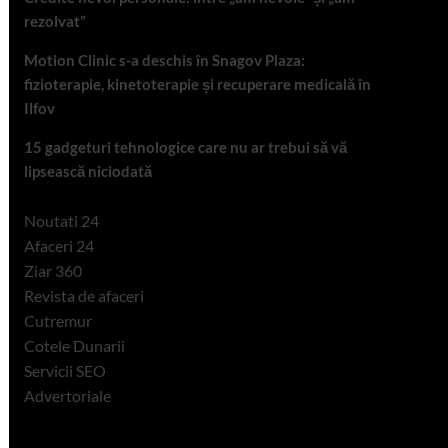
rezolvat”
Motion Clinic s-a deschis în Snagov Plaza:
fizioterapie, kinetoterapie și recuperare medicală în
Ilfov
15 gadgeturi tehnologice care nu ar trebui să vă
lipsească niciodată
Noutati 24
Afaceri 24
Ziar 360
Revista de afaceri
Cutremur
Cotele Dunarii
Servicii SEO
Advertoriale