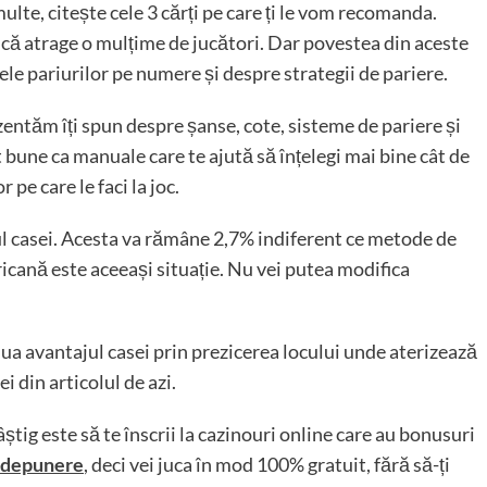
multe, citește cele 3 cărți pe care ți le vom recomanda.
ncă atrage o mulțime de jucători. Dar povestea din aceste
le pariurilor pe numere și despre strategii de pariere.
zentăm îți spun despre șanse, cote, sisteme de pariere și
t bune ca manuale care te ajută să înțelegi mai bine cât de
pe care le faci la joc.
jul casei. Acesta va rămâne 2,7% indiferent ce metode de
ricană este aceeași situație. Nu vei putea modifica
ua avantajul casei prin prezicerea locului unde aterizează
ei din articolul de azi.
știg este să te înscrii la cazinouri online care au bonusuri
ă depunere
, deci vei juca în mod 100% gratuit, fără să-ți