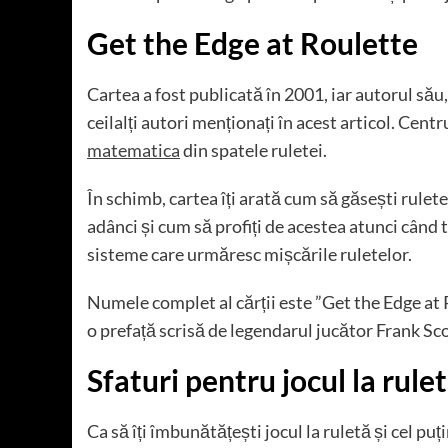
Get the Edge at Roulette
Cartea a fost publicată în 2001, iar autorul său
ceilalți autori menționați în acest articol. Cent
matematica
din spatele ruletei.
În schimb, cartea îți arată cum să găsești rulet
adânci și cum să profiți de acestea atunci când t
sisteme care urmăresc mișcările ruletelor.
Numele complet al cărții este ”Get the Edge at
o prefață scrisă de legendarul jucător Frank Sc
Sfaturi pentru jocul la rule
Ca să îți îmbunătățești jocul la ruletă și cel pu