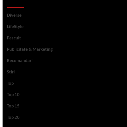
Categorii si etichete
Diverse
LifeStyle
Pescuit
Publicitate & Marketing
Recomandari
Stiri
Top
Top 10
Top 15
Top 20