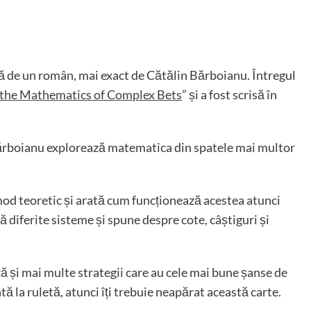
ă de un român, mai exact de Cătălin Bărboianu. Întregul
: the Mathematics of Complex Bets
” și a fost scrisă în
 Bărboianu explorează matematica din spatele mai multor
od teoretic și arată cum funcționează acestea atunci
ză diferite sisteme și spune despre cote, câștiguri și
și mai multe strategii care au cele mai bune șanse de
tă la ruletă, atunci îți trebuie neapărat această carte.