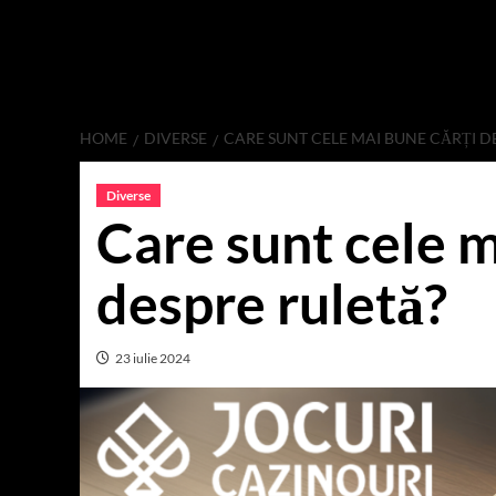
HOME
DIVERSE
CARE SUNT CELE MAI BUNE CĂRȚI D
Diverse
Care sunt cele m
despre ruletă?
23 iulie 2024