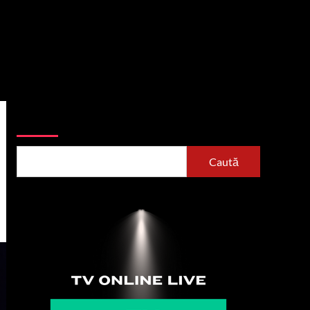
Caută
Caută