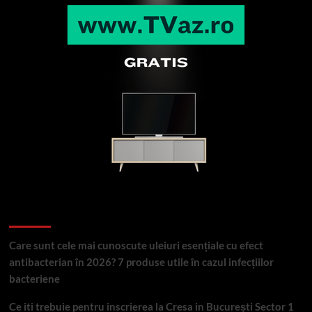
Articole recente
Care sunt cele mai cunoscute uleiuri esențiale cu efect
antibacterian în 2026? 7 produse utile în cazul infecțiilor
bacteriene
Ce iti trebuie pentru inscrierea la Cresa in București Sector 1