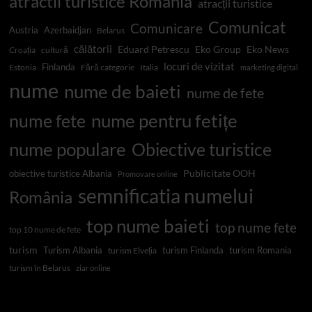
atractii turistice Romania
atracții turistice
Comunicat
Comunicare
Austria
Azerbaidjan
Belarus
călătorii
Eduard Petrescu
Eko Group
Eko News
Croația
cultură
locuri de vizitat
Finlanda
Estonia
Fără categorie
Italia
marketing digital
nume
nume de baieti
nume de fete
nume pentru fetițe
nume fete
nume populare
Obiective turistice
Publicitate OOH
obiective turistice Albania
Promovare online
semnificatia numelui
România
top nume baieti
top nume fete
top 10 nume de fete
turism
Turism Albania
turism Finlanda
turism Romania
turism Elveția
turism în Belarus
ziar online
Top 10