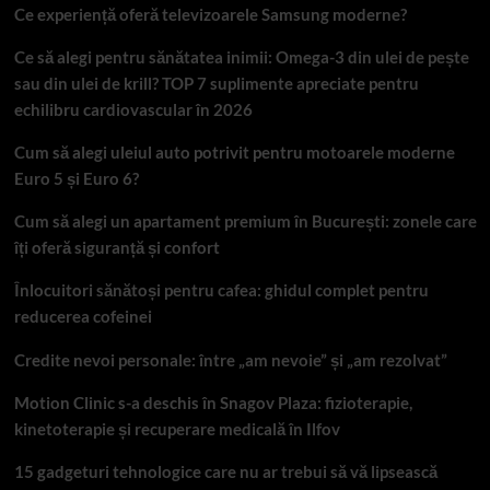
Ce experiență oferă televizoarele Samsung moderne?
Ce să alegi pentru sănătatea inimii: Omega-3 din ulei de pește
sau din ulei de krill? TOP 7 suplimente apreciate pentru
echilibru cardiovascular în 2026
Cum să alegi uleiul auto potrivit pentru motoarele moderne
Euro 5 și Euro 6?
Cum să alegi un apartament premium în București: zonele care
îți oferă siguranță și confort
Înlocuitori sănătoși pentru cafea: ghidul complet pentru
reducerea cofeinei
Credite nevoi personale: între „am nevoie” și „am rezolvat”
Motion Clinic s-a deschis în Snagov Plaza: fizioterapie,
kinetoterapie și recuperare medicală în Ilfov
15 gadgeturi tehnologice care nu ar trebui să vă lipsească