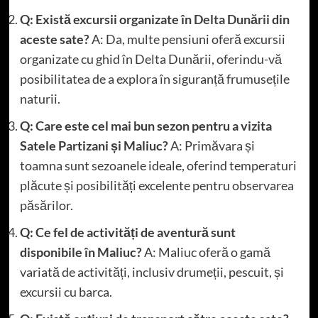
Q: Există excursii organizate în
Delta Dunării
din
aceste sate?
A: Da, multe pensiuni oferă excursii
organizate cu ghid în Delta Dunării, oferindu-vă
posibilitatea de a explora în siguranță frumusețile
naturii.
Q: Care este cel mai bun sezon pentru a vizita
Satele Partizani și Maliuc?
A: Primăvara și
toamna sunt sezoanele ideale, oferind temperaturi
plăcute și posibilități excelente pentru observarea
păsărilor.
Q: Ce fel de activități de aventură sunt
disponibile în Maliuc?
A: Maliuc oferă o gamă
variată de activități, inclusiv drumeții, pescuit, și
excursii cu barca.