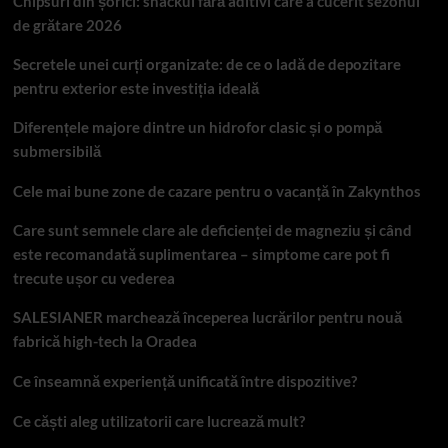
Chipsuri din șorici: snackul fără aditivi care a cucerit sezonul
de grătare 2026
Secretele unei curți organizate: de ce o ladă de depozitare
pentru exterior este investiția ideală
Diferențele majore dintre un hidrofor clasic și o pompă
submersibilă
Cele mai bune zone de cazare pentru o vacanță în Zakynthos
Care sunt semnele clare ale deficienței de magneziu și când
este recomandată suplimentarea – simptome care pot fi
trecute ușor cu vederea
SALESIANER marchează începerea lucrărilor pentru nouă
fabrică high-tech la Oradea
Ce înseamnă experiență unificată între dispozitive?
Ce căști aleg utilizatorii care lucrează mult?