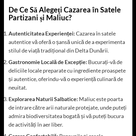
De Ce Să Alegeți Cazarea în Satele
Partizani și Maliuc?
Autenticitatea Experienței:
Cazarea în satele
autentice vă oferă o șansă unică de a experimenta
stilul de viață tradițional din Delta Dunării.
Gastronomie Locală de Excepție:
Bucurați-vă de
deliciile locale preparate cu ingrediente proaspete
și autentice, oferindu-vă o experiență culinară de
neuitat.
Explorarea Naturii Salbatice:
Maliuc este poarta
de intrare către arii naturale protejate, unde puteți
admira biodiversitatea bogată și vă puteți bucura
de activități în aer liber.
Cazare Confortabilă:
Pensunile și casele