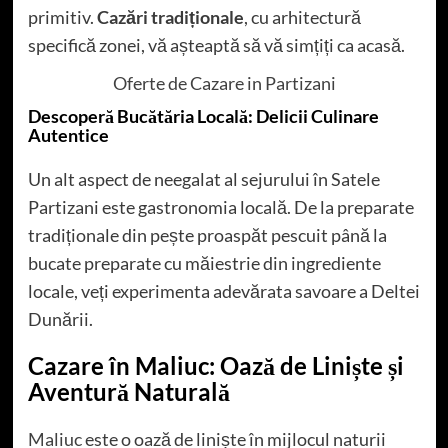
primitiv.
Cazări tradiționale
, cu arhitectură
specifică zonei, vă așteaptă să vă simțiți ca acasă.
Oferte de Cazare in Partizani
Descoperă Bucătăria Locală: Delicii Culinare
Autentice
Un alt aspect de neegalat al sejurului în Satele
Partizani este gastronomia locală. De la preparate
tradiționale din pește proaspăt pescuit până la
bucate preparate cu măiestrie din ingrediente
locale, veți experimenta adevărata savoare a Deltei
Dunării.
Cazare
în Maliuc: Oază de Liniște și
Aventură Naturală
Maliuc
este o oază de liniște în mijlocul naturii