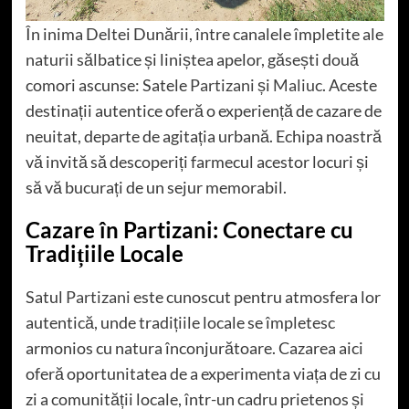
În inima Deltei Dunării, între canalele împletite ale
naturii sălbatice și liniștea apelor, găsești două
comori ascunse: Satele
Partizani
și
Maliuc
. Aceste
destinații autentice oferă o experiență de cazare de
neuitat, departe de agitația urbană. Echipa noastră
vă invită să descoperiți farmecul acestor locuri și
să vă bucurați de un sejur memorabil.
Cazare în Partizani: Conectare cu
Tradițiile Locale
Satul
Partizani
este cunoscut pentru atmosfera lor
autentică, unde tradițiile locale se împletesc
armonios cu natura înconjurătoare. Cazarea aici
oferă oportunitatea de a experimenta viața de zi cu
zi a comunității locale, într-un cadru prietenos și