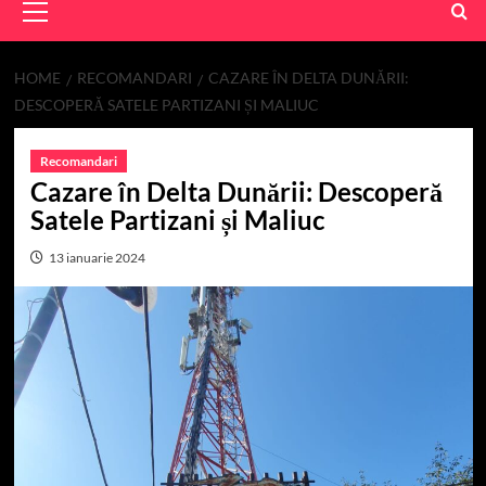
Menu
HOME
RECOMANDARI
CAZARE ÎN DELTA DUNĂRII:
DESCOPERĂ SATELE PARTIZANI ȘI MALIUC
Recomandari
Cazare în Delta Dunării: Descoperă
Satele Partizani și Maliuc
13 ianuarie 2024