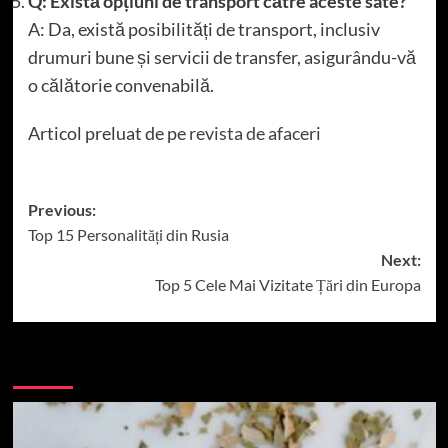
Q: Există opțiuni de transport către aceste sate?
A: Da, există posibilități de transport, inclusiv
drumuri bune și servicii de transfer, asigurându-vă
o călătorie convenabilă.
Articol preluat de pe
revista de afaceri
Post
Previous:
Top 15 Personalități din Rusia
navigation
Next:
Top 5 Cele Mai Vizitate Țări din Europa
More Stories