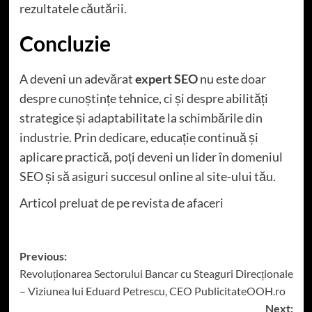
rezultatele căutării.
Concluzie
A deveni un adevărat
expert SEO
nu este doar
despre cunoștințe tehnice, ci și despre abilități
strategice și adaptabilitate la schimbările din
industrie. Prin dedicare, educație continuă și
aplicare practică, poți deveni un lider în domeniul
SEO și să asiguri succesul online al site-ului tău.
Articol preluat de pe
revista de afaceri
Post
Previous:
Revoluționarea Sectorului Bancar cu Steaguri Direcționale
navigation
– Viziunea lui Eduard Petrescu, CEO PublicitateOOH.ro
Next: