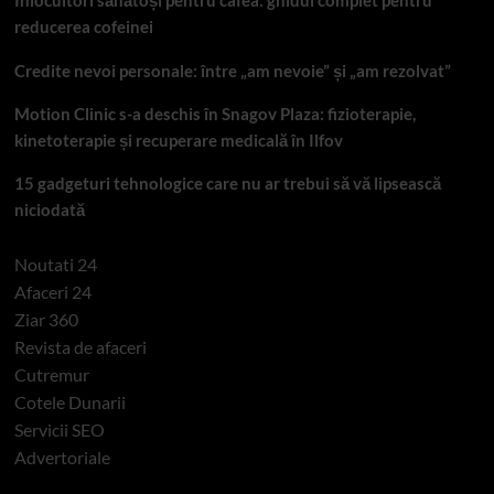
Înlocuitori sănătoși pentru cafea: ghidul complet pentru
reducerea cofeinei
Credite nevoi personale: între „am nevoie” și „am rezolvat”
Motion Clinic s-a deschis în Snagov Plaza: fizioterapie,
kinetoterapie și recuperare medicală în Ilfov
15 gadgeturi tehnologice care nu ar trebui să vă lipsească
niciodată
Noutati 24
Afaceri 24
Ziar 360
Revista de afaceri
Cutremur
Cotele Dunarii
Servicii SEO
Advertoriale