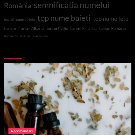
semnificatia numelui
România
top nume baieti
top nume fete
top 10 nume de fete
turism
Turism Albania
turism Finlanda
turism Romania
turism Elveția
turism în Belarus
ziar online
Top 10
Recomandari