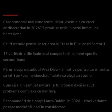
Articole recente
Care sunt cele mai cunoscute uleiuri esențiale cu efect
antibacterian în 2026? 7 produse utile în cazul infecțiilor
bacteriene
Ce iti trebuie pentru inscrierea la Cresa in București Sector 1
15 verificări utile înainte să cumperi echipament sportiv
second-hand
Păreri despre studioul Viva Diva – 5 motive pentru care merită
să intri pe Forumvideochat înainte să alegi un studio
Cum să ai un zâmbet natural și funcțional dacă ai avut
probleme complexe cu dantura
Recomandări de ciorapi Laura Baldini în 2026 – cinci variante
pe care merită să le iei în considerare