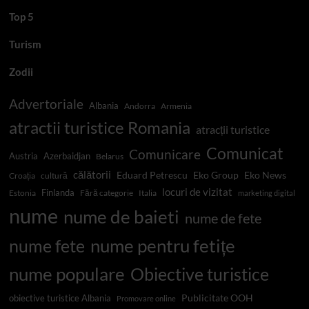
Top 5
Turism
Zodii
Advertoriale
Albania
Andorra
Armenia
atractii turistice Romania
atracții turistice
Comunicat
Comunicare
Austria
Azerbaidjan
Belarus
călătorii
Eduard Petrescu
Eko Group
Eko News
Croația
cultură
locuri de vizitat
Finlanda
Estonia
Fără categorie
Italia
marketing digital
nume
nume de baieti
nume de fete
nume pentru fetițe
nume fete
nume populare
Obiective turistice
Publicitate OOH
obiective turistice Albania
Promovare online