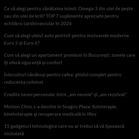
Ce să alegi pentru sănătatea inimii: Omega-3 din ulei de pește
sau din ulei de krill? TOP 7 suplimente apreciate pentru
echilibru cardiovascular în 2026
Cum să alegi uleiul auto potrivit pentru motoarele moderne
Euro 5 și Euro 6?
Cum să alegi un apartament premium în București: zonele care
îți oferă siguranță și confort
Înlocuitori sănătoși pentru cafea: ghidul complet pentru
reducerea cofeinei
Credite nevoi personale: între „am nevoie” și „am rezolvat”
Motion Clinic s-a deschis în Snagov Plaza: fizioterapie,
kinetoterapie și recuperare medicală în Ilfov
15 gadgeturi tehnologice care nu ar trebui să vă lipsească
niciodată