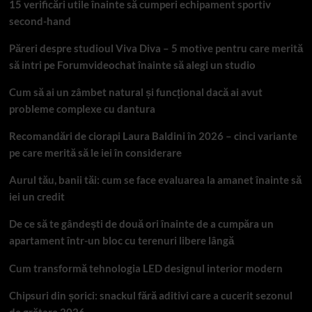
15 verificări utile înainte să cumperi echipament sportiv
second-hand
Păreri despre studioul Viva Diva – 5 motive pentru care merită
să intri pe Forumvideochat înainte să alegi un studio
Cum să ai un zâmbet natural și funcțional dacă ai avut
probleme complexe cu dantura
Recomandări de ciorapi Laura Baldini în 2026 – cinci variante
pe care merită să le iei în considerare
Aurul tău, banii tăi: cum se face evaluarea la amanet înainte să
iei un credit
De ce să te gândești de două ori înainte de a cumpăra un
apartament într-un bloc cu terenuri libere lângă
Cum transformă tehnologia LED designul interior modern
Chipsuri din șorici: snackul fără aditivi care a cucerit sezonul