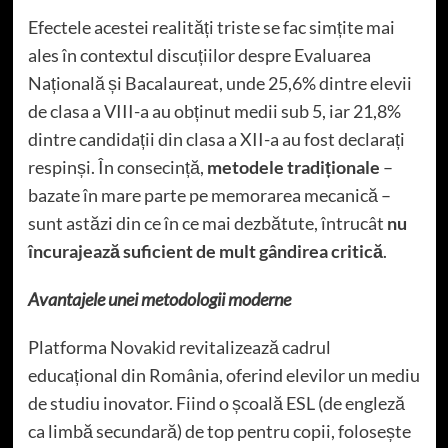
Efectele acestei realități triste se fac simțite mai
ales în contextul discuțiilor despre Evaluarea
Națională și Bacalaureat, unde 25,6% dintre elevii
de clasa a VIII-a au obținut medii sub 5, iar 21,8%
dintre candidații din clasa a XII-a au fost declarați
respinși. În consecință,
metodele tradiționale
–
bazate în mare parte pe memorarea mecanică –
sunt astăzi din ce în ce mai dezbătute, întrucât
nu
încurajează suficient de mult gândirea critică
.
Avantajele unei metodologii moderne
Platforma
Novakid
revitalizează cadrul
educațional din România, oferind elevilor un mediu
de studiu inovator. Fiind o școală ESL (de engleză
ca limbă secundară) de top pentru copii, folosește