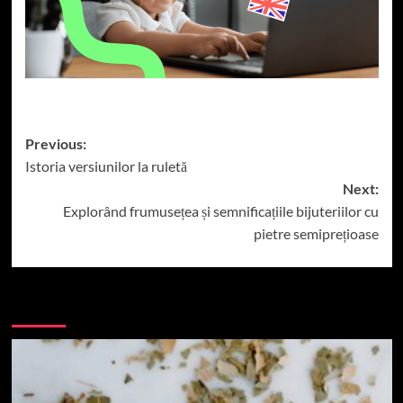
Post
Previous:
Istoria versiunilor la ruletă
navigation
Next:
Explorând frumusețea și semnificațiile bijuteriilor cu
pietre semiprețioase
More Stories