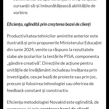
cursanții să-și îmbunătățească abilitățile de
vorbire.
Eficiența, oglindită prin creșterea bazei de clienți
Productivitatea tehnicilor amintite anterior este
ilustrată și prin propunerile Ministerului Educației
din iunie 2024, venite ca răspuns la rezultatele
slabe ale școlarilor la testările PISA, componenta
„gândire creativă”. Direcțiile de acțiune pentru
unitățile de învățământ includeau învățarea prin
investigație, cea pe bază de proiecte sau prin joc,
precum și folosirea tehnologiei sau oferirea de
feedback constant și constructiv.
Eficiența metodologiei Novakid este oglindită, de
asemenea, și prin
creșterea bazei de clienți
.