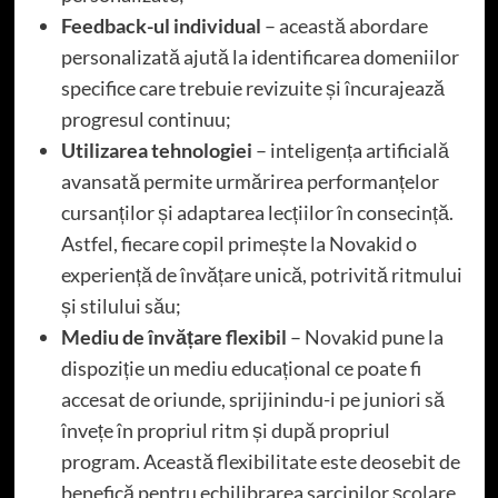
Feedback-ul individual
– această abordare
personalizată ajută la identificarea domeniilor
specifice care trebuie revizuite și încurajează
progresul continuu;
Utilizarea tehnologiei
– inteligența artificială
avansată permite urmărirea performanțelor
cursanților și adaptarea lecțiilor în consecință.
Astfel, fiecare copil primește la Novakid o
experiență de învățare unică, potrivită ritmului
și stilului său;
Mediu de învățare flexibil
– Novakid pune la
dispoziție un mediu educațional ce poate fi
accesat de oriunde, sprijinindu-i pe juniori să
învețe în propriul ritm și după propriul
program. Această flexibilitate este deosebit de
benefică pentru echilibrarea sarcinilor școlare