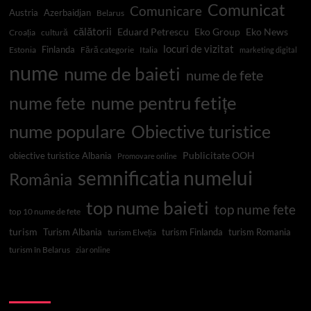
Comunicat
Comunicare
Austria
Azerbaidjan
Belarus
călătorii
Eduard Petrescu
Eko Group
Eko News
Croația
cultură
locuri de vizitat
Finlanda
Estonia
Fără categorie
Italia
marketing digital
nume
nume de baieti
nume de fete
nume pentru fetițe
nume fete
nume populare
Obiective turistice
Publicitate OOH
obiective turistice Albania
Promovare online
semnificatia numelui
România
top nume baieti
top nume fete
top 10 nume de fete
turism
Turism Albania
turism Finlanda
turism Romania
turism Elveția
turism în Belarus
ziar online
Top 10