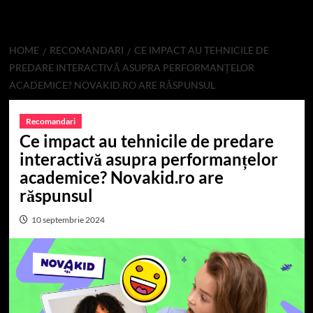
HOME
RECOMANDARI
CE IMPACT AU TEHNICILE DE
PREDARE INTERACTIVĂ ASUPRA PERFORMANȚELOR
ACADEMICE? NOVAKID.RO ARE RĂSPUNSUL
Recomandari
Ce impact au tehnicile de predare
interactivă asupra performanțelor
academice? Novakid.ro are
răspunsul
10 septembrie 2024