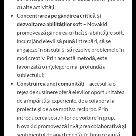
cu alte activități;
Concentrarea pe gândirea critică și
dezvoltarea abilităților soft
– Novakid
promovează
gândirea critică
și abilitățile soft,
încurajând elevii să pună întrebări, să se
angajeze în discuții și să rezolve problemele în
mod creativ. Prin această metodă, este
favorizată o înțelegere mai profundă a
subiectului;
Construirea unei comunități
– accesul la o
rețea de susținere oferă elevilor oportunitatea
de a împărtăși experiențe, de a colabora la
proiecte și de a se motiva reciproc. Prin
introducerea sesiunilor de vorbire în grup,
Novakid promovează învățarea colaborativă și
sentimentul de apartenență, în timp ce ajută