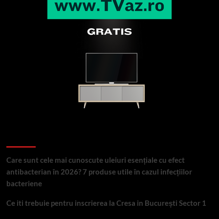
Articole recente
Care sunt cele mai cunoscute uleiuri esențiale cu efect
antibacterian în 2026? 7 produse utile în cazul infecțiilor
bacteriene
Ce iti trebuie pentru inscrierea la Cresa in București Sector 1