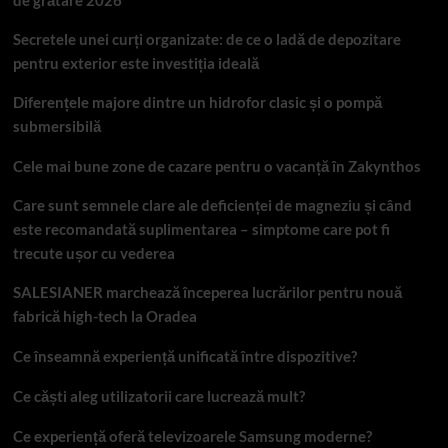
de grătare 2026
Secretele unei curți organizate: de ce o ladă de depozitare
pentru exterior este investiția ideală
Diferențele majore dintre un hidrofor clasic și o pompă
submersibilă
Cele mai bune zone de cazare pentru o vacanță în Zakynthos
Care sunt semnele clare ale deficienței de magneziu și când
este recomandată suplimentarea – simptome care pot fi
trecute ușor cu vederea
SALESIANER marchează începerea lucrărilor pentru nouă
fabrică high-tech la Oradea
Ce înseamnă experiență unificată între dispozitive?
Ce căști aleg utilizatorii care lucrează mult?
Ce experiență oferă televizoarele Samsung moderne?