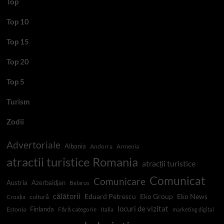
Top
Top 10
Top 15
Top 20
Top 5
Turism
Zodii
Advertoriale
Albania
Andorra
Armenia
atractii turistice Romania
atracții turistice
Comunicat
Comunicare
Austria
Azerbaidjan
Belarus
călătorii
Eduard Petrescu
Eko Group
Eko News
Croația
cultură
locuri de vizitat
Finlanda
Estonia
Fără categorie
Italia
marketing digital