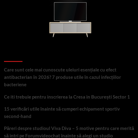
Articole recente
Care sunt cele mai cunoscute uleiuri esențiale cu efect
antibacterian în 2026? 7 produse utile în cazul infecțiilor
bacteriene
Ce iti trebuie pentru inscrierea la Cresa in București Sector 1
15 verificări utile înainte să cumperi echipament sportiv
second-hand
Păreri despre studioul Viva Diva – 5 motive pentru care merită
să intri pe Forumvideochat înainte să alegi un studio