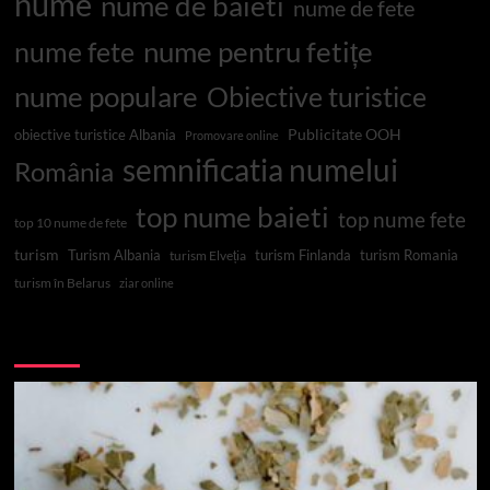
nume
nume de baieti
nume de fete
nume pentru fetițe
nume fete
nume populare
Obiective turistice
Publicitate OOH
obiective turistice Albania
Promovare online
semnificatia numelui
România
top nume baieti
top nume fete
top 10 nume de fete
turism
Turism Albania
turism Finlanda
turism Romania
turism Elveția
turism în Belarus
ziar online
Top 10