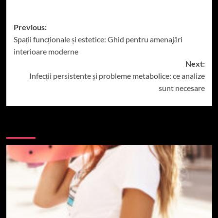
Post
Previous:
Spații funcționale și estetice: Ghid pentru amenajări
navigation
interioare moderne
Next:
Infecții persistente și probleme metabolice: ce analize
sunt necesare
More Stories