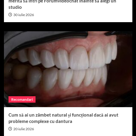
merită să intri pe Forumvideochat înainte să alegi un
studio
30 iulie 2026
Recomandari
Cum să ai un zâmbet natural și funcțional dacă ai avut
probleme complexe cu dantura
20 iulie 2026