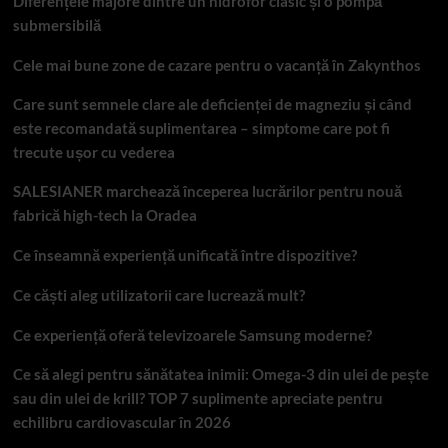
Diferențele majore dintre un hidrofor clasic și o pompă
submersibilă
Cele mai bune zone de cazare pentru o vacanță în Zakynthos
Care sunt semnele clare ale deficienței de magneziu și când
este recomandată suplimentarea – simptome care pot fi
trecute ușor cu vederea
SALESIANER marchează începerea lucrărilor pentru nouă
fabrică high-tech la Oradea
Ce înseamnă experiență unificată între dispozitive?
Ce căști aleg utilizatorii care lucrează mult?
Ce experiență oferă televizoarele Samsung moderne?
Ce să alegi pentru sănătatea inimii: Omega-3 din ulei de pește
sau din ulei de krill? TOP 7 suplimente apreciate pentru
echilibru cardiovascular în 2026