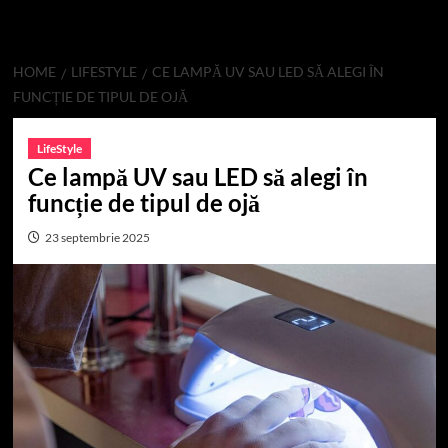
HOME
LIFESTYLE
CE LAMPĂ UV SAU LED SĂ ALEGI ÎN
FUNCȚIE DE TIPUL DE OJĂ
LifeStyle
Ce lampă UV sau LED să alegi în
funcție de tipul de ojă
23 septembrie 2025