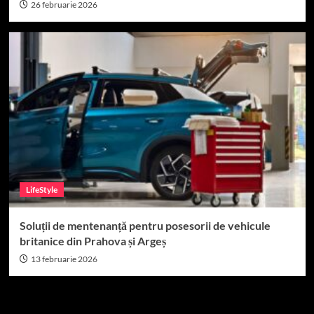
26 februarie 2026
LifeStyle
Soluții de mentenanță pentru posesorii de vehicule
britanice din Prahova și Argeș
13 februarie 2026
Caută