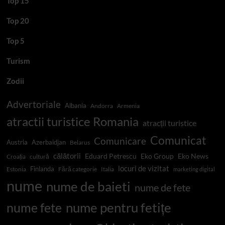
Top 15
Top 20
Top 5
Turism
Zodii
Advertoriale
Albania
Andorra
Armenia
atractii turistice Romania
atracții turistice
Comunicat
Comunicare
Austria
Azerbaidjan
Belarus
călătorii
Eduard Petrescu
Eko Group
Eko News
Croația
cultură
locuri de vizitat
Finlanda
Estonia
Fără categorie
Italia
marketing digital
nume
nume de baieti
nume de fete
nume pentru fetițe
nume fete