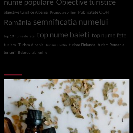
nume populare
Obiective turistice
Publicitate OOH
obiective turistice Albania
Promovare online
semnificatia numelui
România
top nume baieti
top nume fete
top 10 nume de fete
turism
Turism Albania
turism Finlanda
turism Romania
turism Elveția
turism în Belarus
ziar online
Top 10