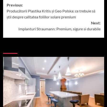
Post
Previous:
Producătorii Plastika Kritis și Geo Polska: ce trebuie să
navigation
știi despre calitatea foliilor solare premium
Next:
Implanturi Straumann: Premium, sigure si durabile
More Stories