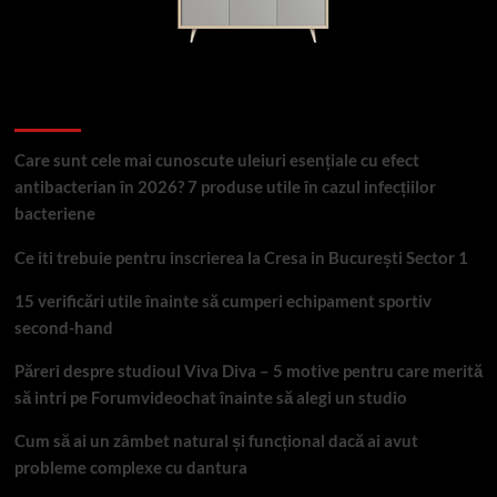
Articole recente
Care sunt cele mai cunoscute uleiuri esențiale cu efect
antibacterian în 2026? 7 produse utile în cazul infecțiilor
bacteriene
Ce iti trebuie pentru inscrierea la Cresa in București Sector 1
15 verificări utile înainte să cumperi echipament sportiv
second-hand
Păreri despre studioul Viva Diva – 5 motive pentru care merită
să intri pe Forumvideochat înainte să alegi un studio
Cum să ai un zâmbet natural și funcțional dacă ai avut
probleme complexe cu dantura