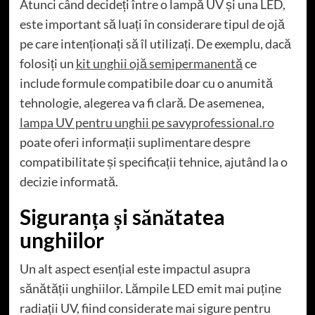
Atunci când decideți între o lampă UV și una LED,
este important să luați în considerare tipul de ojă
pe care intenționați să îl utilizați. De exemplu, dacă
folosiți un
kit unghii ojă semipermanentă
ce
include formule compatibile doar cu o anumită
tehnologie, alegerea va fi clară. De asemenea,
lampa UV pentru unghii pe savyprofessional.ro
poate oferi informații suplimentare despre
compatibilitate și specificații tehnice, ajutând la o
decizie informată.
Siguranța și sănătatea
unghiilor
Un alt aspect esențial este impactul asupra
sănătății unghiilor. Lămpile LED emit mai puține
radiații UV, fiind considerate mai sigure pentru