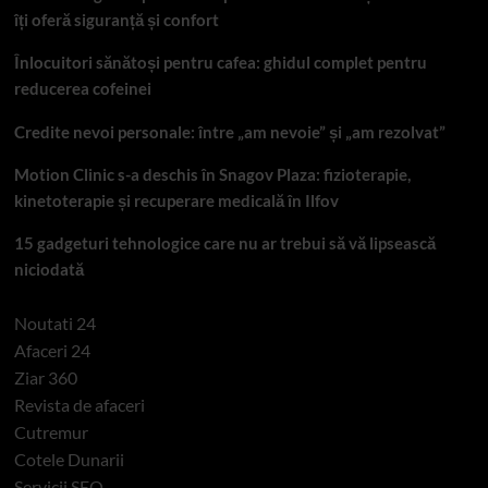
îți oferă siguranță și confort
Înlocuitori sănătoși pentru cafea: ghidul complet pentru
reducerea cofeinei
Credite nevoi personale: între „am nevoie” și „am rezolvat”
Motion Clinic s-a deschis în Snagov Plaza: fizioterapie,
kinetoterapie și recuperare medicală în Ilfov
15 gadgeturi tehnologice care nu ar trebui să vă lipsească
niciodată
Noutati 24
Afaceri 24
Ziar 360
Revista de afaceri
Cutremur
Cotele Dunarii
Servicii SEO