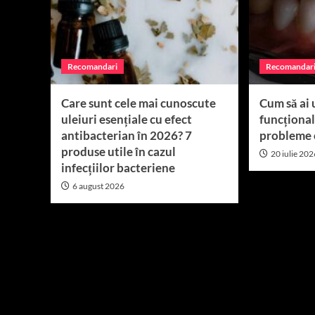
Recomandari
Recomandar
Care sunt cele mai cunoscute
Cum să ai 
uleiuri esențiale cu efect
funcțional
antibacterian în 2026? 7
probleme 
produse utile în cazul
20 iulie 20
infecțiilor bacteriene
6 august 2026