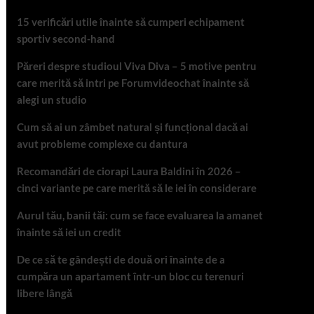
15 verificări utile înainte să cumperi echipament
sportiv second-hand
Păreri despre studioul Viva Diva – 5 motive pentru
care merită să intri pe Forumvideochat înainte să
alegi un studio
Cum să ai un zâmbet natural și funcțional dacă ai
avut probleme complexe cu dantura
Recomandări de ciorapi Laura Baldini în 2026 –
cinci variante pe care merită să le iei în considerare
Aurul tău, banii tăi: cum se face evaluarea la amanet
înainte să iei un credit
De ce să te gândești de două ori înainte de a
cumpăra un apartament într-un bloc cu terenuri
libere lângă