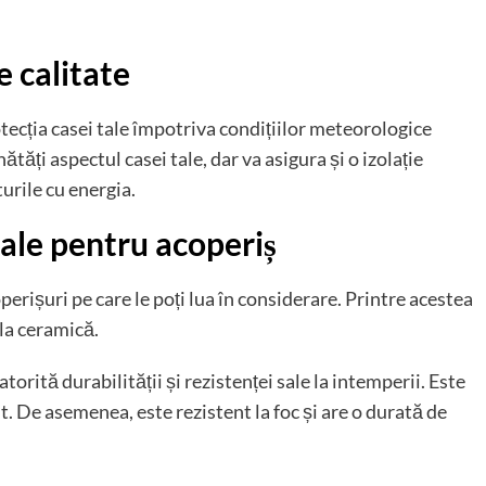
 calitate
tecția casei tale împotriva condițiilor meteorologice
ți aspectul casei tale, dar va asigura și o izolație
urile cu energia.
ale pentru acoperiș
erișuri pe care le poți lua în considerare. Printre acestea
gla ceramică.
orită durabilității și rezistenței sale la intemperii. Este
t. De asemenea, este rezistent la foc și are o durată de