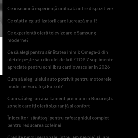
Ce înseamnă experiență unificată între dispozitive?
Ce căști aleg utilizatorii care lucrează mult?
Ce experiență oferă televizoarele Samsung
moderne?
Ce să alegi pentru sănătatea inimii: Omega-3 din
ulei de pește sau din ulei de krill? TOP 7 suplimente
apreciate pentru echilibru cardiovascular în 2026
Cum să alegi uleiul auto potrivit pentru motoarele
moderne Euro 5 și Euro 6?
Cum să alegi un apartament premium în București:
zonele care îți oferă siguranță și confort
Înlocuitori sănătoși pentru cafea: ghidul complet
pentru reducerea cofeinei
Credite nevoi personale: între „am nevoie” și „am