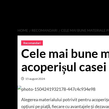
HOME
RECOMANDARI
CELE MAI BUNE MATERIALE P
Recomandari
Cele mai bune m
acoperișul casei
15 august 2024
Alegerea materialului potrivit pentru acoperișul 
opțiuni pe piață, fiecare cu avantajele și dezava