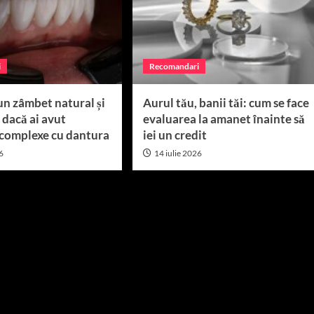
i
Recomandari
un zâmbet natural și
Aurul tău, banii tăi: cum se face
 dacă ai avut
evaluarea la amanet înainte să
complexe cu dantura
iei un credit
26
14 iulie 2026