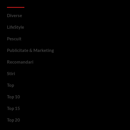
Categorii si etichete
Diverse
LifeStyle
Pescuit
Publicitate & Marketing
Recomandari
Stiri
Top
Top 10
Top 15
Top 20