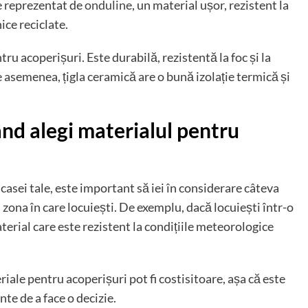
e reprezentat de
onduline
, un material ușor, rezistent la
nice reciclate.
ru acoperișuri. Este durabilă, rezistentă la foc și la
e asemenea, țigla ceramică are o bună izolație termică și
ând alegi materialul pentru
casei tale, este important să iei în considerare câteva
n zona în care locuiești. De exemplu, dacă locuiești într-o
erial care este rezistent la condițiile meteorologice
iale pentru acoperișuri pot fi costisitoare, așa că este
te de a face o decizie.