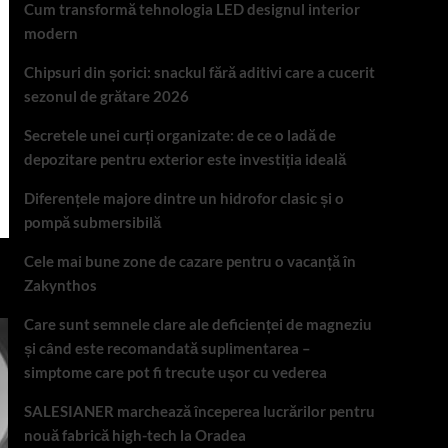
Cum transformă tehnologia LED designul interior
modern
Chipsuri din șorici: snackul fără aditivi care a cucerit
sezonul de grătare 2026
Secretele unei curți organizate: de ce o ladă de
depozitare pentru exterior este investiția ideală
Diferențele majore dintre un hidrofor clasic și o
pompă submersibilă
Cele mai bune zone de cazare pentru o vacanță în
Zakynthos
Care sunt semnele clare ale deficienței de magneziu
și când este recomandată suplimentarea –
simptome care pot fi trecute ușor cu vederea
SALESIANER marchează începerea lucrărilor pentru
nouă fabrică high-tech la Oradea