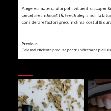
Alegerea materialului potrivit pentru acoperișu
cercetare amănunțită. Fie că alegi sindrila bitum
considerare factori precum clima, costul și durab
Post
Previous:
Cele mai eficiente produse pentru hidratarea pielii u
navigation
More Stories