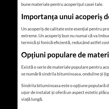
bune materiale pentru acoperișul casei tale.
Importanța unui acoperiș de
Un acoperiș de calitate este esențial pentru pro
extreme. Un acoperiș bun nu numai că va îmbunătă
termică și fonică eficientă, reducând astfel cost
Opțiuni populare de materi
Există o serie de materiale populare pentru acop
se numără
sindrila bituminoasa
, onduline și ți
Sindrila bituminoasa este o opțiune populară dat
ușor de instalat și oferă un aspect estetic plăcu
viață lungă.