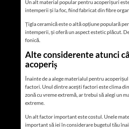
Un alt material popular pentru acoperișuri est
intemperii și la foc, fiind fabricat din fibre orga
Țigla ceramică este o altă opțiune populară pent
intemperii, și oferă un aspect estetic plăcut. D
fonică.
Alte considerente atunci c
acoperiș
Înainte de a alege materialul pentru acoperișul 
factori. Unul dintre acești factori este clima di
zonă cu vreme extremă, ar trebui să alegi un mat
extreme.
Un alt factor important este costul. Unele mater
important să iei în considerare bugetul tău înain