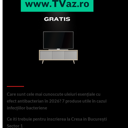
Articole recente
Care sunt cele mai cunoscute uleiuri esențiale cu
efect antibacterian în 2026? 7 produse utile în cazul
infecțiilor bacteriene
Ce iti trebuie pentru inscrierea la Cresa in București
Sector 1