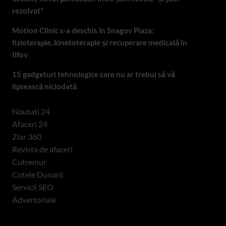
rezolvat”
Motion Clinic s-a deschis în Snagov Plaza:
fizioterapie, kinetoterapie și recuperare medicală în
Ilfov
15 gadgeturi tehnologice care nu ar trebui să vă
lipsească niciodată
Noutati 24
Afaceri 24
Ziar 360
Revista de afaceri
Cutremur
Cotele Dunarii
Servicii SEO
Advertoriale