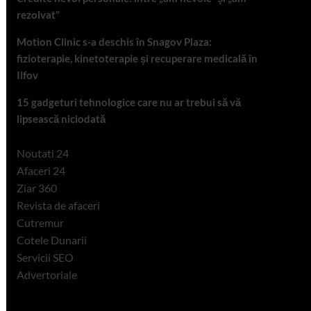
rezolvat”
Motion Clinic s-a deschis în Snagov Plaza:
fizioterapie, kinetoterapie și recuperare medicală în
Ilfov
15 gadgeturi tehnologice care nu ar trebui să vă
lipsească niciodată
Noutati 24
Afaceri 24
Ziar 360
Revista de afaceri
Cutremur
Cotele Dunarii
Servicii SEO
Advertoriale