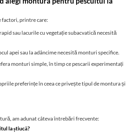
nd alegi montura pentru pescuitul la
factori, printre care:
 rapid sau lacurile cu vegetație subacvatică necesită
jlocul apei sau la adâncime necesită monturi specifice.
efera monturi simple, în timp ce pescarii experimentați
opriile preferințe în ceea ce privește tipul de montura și
ntură, am adunat câteva întrebări frecvente:
ul la știucă?