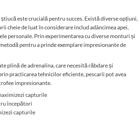
știucă este crucială pentru succes. Există diverse opțiuni,
rii cheie de luat în considerare includ adâncimea apei,
nțele personale. Prin experimentarea cu diverse monturi și
tă metodă pentru a prinde exemplare impresionante de
tate plină de adrenalina, care necesită răbdare și
rin practicarea tehnicilor eficiente, pescarii pot avea
 trofee impresionante.
maximizezi capturile
tru începători
izezi capturile