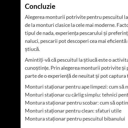
Concluzie
Alegerea monturii potrivite pentru pescuitul la 
de la monturi clasice la cele mai moderne. Facto
tipul de nada, experiența pescarului și preferi
naluci, pescarii pot descoperi cea mai eficien
știucă.
Amintiți-vă că pescuitul la știucă este o activi
cunoștințe. Prin alegerea monturii potrivite și p
parte de o experiență de neuitat și pot captura
Monturi staționar pentru ape limpezi: cum să 
Monturi staționar cu cârlig simplu: tehnici pen
Montura staționar pentru scobar: cum să optim
Monturi staționar pentru clean: sfaturi utile
Montura staționar pentru pescuitul bibanului