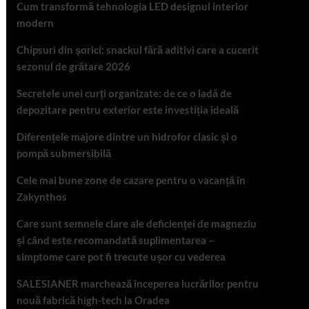
Cum transformă tehnologia LED designul interior
modern
Chipsuri din șorici: snackul fără aditivi care a cucerit
sezonul de grătare 2026
Secretele unei curți organizate: de ce o ladă de
depozitare pentru exterior este investiția ideală
Diferențele majore dintre un hidrofor clasic și o
pompă submersibilă
Cele mai bune zone de cazare pentru o vacanță în
Zakynthos
Care sunt semnele clare ale deficienței de magneziu
și când este recomandată suplimentarea –
simptome care pot fi trecute ușor cu vederea
SALESIANER marchează începerea lucrărilor pentru
nouă fabrică high-tech la Oradea