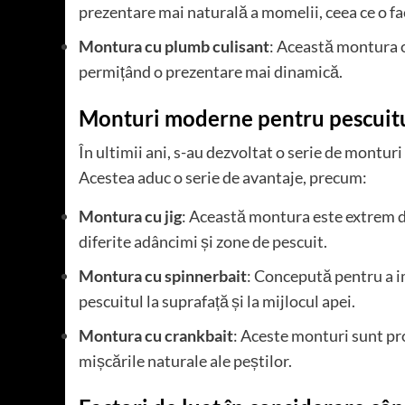
prezentare mai naturală a momelii, ceea ce o fa
Montura cu plumb culisant
: Această montura 
permițând o prezentare mai dinamică.
Monturi moderne pentru pescuitul
În ultimii ani, s-au dezvoltat o serie de montu
Acestea aduc o serie de avantaje, precum:
Montura cu jig
: Această montura este extrem de
diferite adâncimi și zone de pescuit.
Montura cu spinnerbait
: Concepută pentru a i
pescuitul la suprafață și la mijlocul apei.
Montura cu crankbait
: Aceste monturi sunt pr
mișcările naturale ale peștilor.