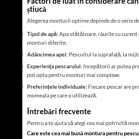
Factori de luat în considerare câ
știucă
Alegerea monturii optime depinde de o serie de 
Tipul de apă
: Apa stătătoare, râurile cu curent
monturi diferite.
Adâncimea apei
: Pescuitul la suprafață, la mi
Experiența pescarului
: Incepătorii ar putea pr
pot opta pentru monturi mai complexe.
Preferințele individuale
: Fiecare pescar are pr
momeala pe care o utilizează.
Întrebări frecvente
Pentru a te ajuta să alegi cea mai potrivită mo
Care este cea mai bună montura pentru pescuit