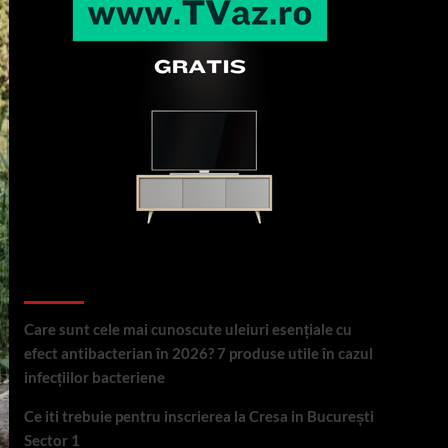
Articole recente
Care sunt cele mai cunoscute uleiuri esențiale cu
efect antibacterian în 2026? 7 produse utile în cazul
infecțiilor bacteriene
Ce iti trebuie pentru inscrierea la Cresa in București
Sector 1