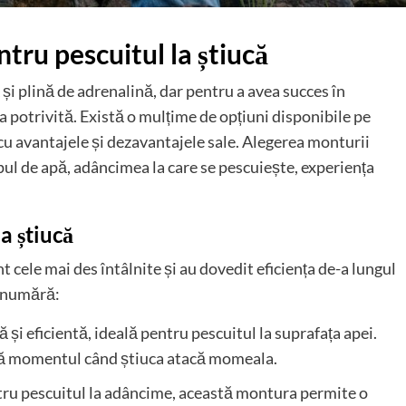
tru pescuitul la știucă
 și plină de adrenalină, dar pentru a avea succes în
a potrivită. Există o mulțime de opțiuni disponibile pe
e cu avantajele și dezavantajele sale. Alegerea monturii
pul de apă, adâncimea la care se pescuiește, experiența
a știucă
t cele mai des întâlnite și au dovedit eficiența de-a lungul
e numără:
și eficientă, ideală pentru pescuitul la suprafața apei.
nță momentul când știuca atacă momeala.
tru pescuitul la adâncime, această montura permite o