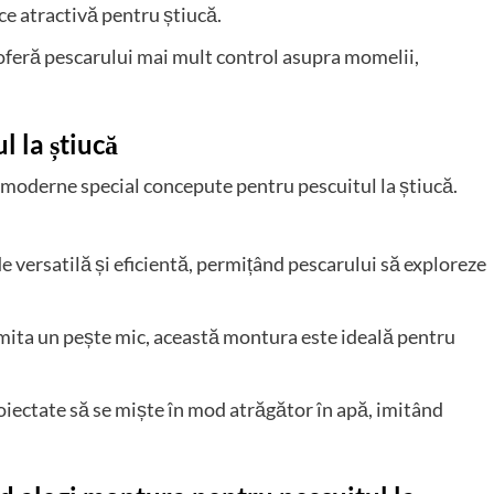
ce atractivă pentru știucă.
oferă pescarului mai mult control asupra momelii,
 la știucă
ri moderne special concepute pentru pescuitul la știucă.
 versatilă și eficientă, permițând pescarului să exploreze
mita un pește mic, această montura este ideală pentru
oiectate să se miște în mod atrăgător în apă, imitând