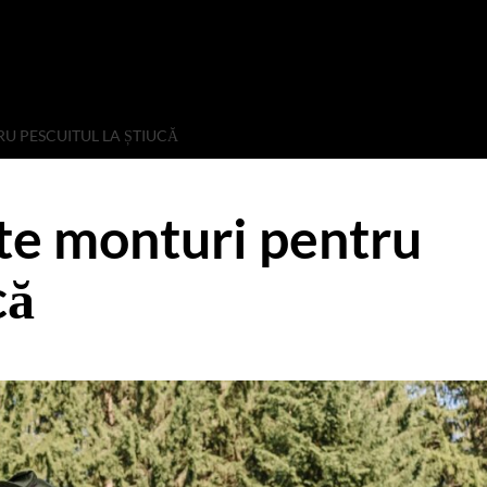
RU PESCUITUL LA ȘTIUCĂ
nte monturi pentru
că