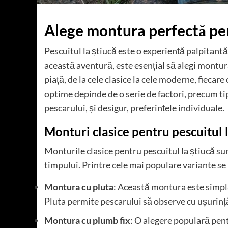
Alege montura perfectă pen
Pescuitul la știucă este o experiență palpitantă
această aventură, este esențial să alegi montur
piață, de la cele clasice la cele moderne, fiecar
optime depinde de o serie de factori, precum ti
pescarului, și desigur, preferințele individuale.
Monturi clasice pentru pescuitul l
Monturile clasice pentru pescuitul la știucă sun
timpului. Printre cele mai populare variante s
Montura cu pluta
: Această montura este simplă 
Pluta permite pescarului să observe cu ușuri
Montura cu plumb fix
: O alegere populară pen