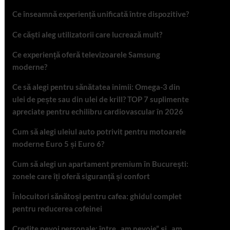
Ce înseamnă experiență unificată între dispozitive?
Ce căști aleg utilizatorii care lucrează mult?
Ce experiență oferă televizoarele Samsung
moderne?
Ce să alegi pentru sănătatea inimii: Omega-3 din
ulei de pește sau din ulei de krill? TOP 7 suplimente
apreciate pentru echilibru cardiovascular în 2026
Cum să alegi uleiul auto potrivit pentru motoarele
moderne Euro 5 și Euro 6?
Cum să alegi un apartament premium în București:
zonele care îți oferă siguranță și confort
Înlocuitori sănătoși pentru cafea: ghidul complet
pentru reducerea cofeinei
Credite nevoi personale: între „am nevoie” și „am