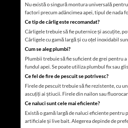
Nu există o singură montura universală pentru 
factori precum adâncimea apei, tipul de nada fol
Ce tip de cârlig este recomandat?
Cârligele trebuie să fie puternice și ascuțite, po
Cârligele cu gamă largă și cu oțel inoxidabil su
Cum se aleg plumbi?
Plumbii trebuie să fie suficient de grei pentru 
fundul apei. Se poate utiliza plumbul fix sau gli
Ce fel de fire de pescuit se potrivesc?
Firele de pescuit trebuie să fie rezistente, cu u
ascuțiți ai știucii. Firele din nailon sau fluoro
Ce naluci sunt cele mai eficiente?
Există o gamă largă de naluci eficiente pentru pe
artificiale și live bait. Alegerea depinde de pref