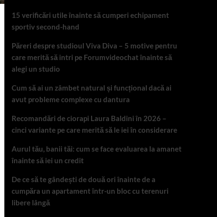
15 verificări utile înainte să cumperi echipament
sportiv second-hand
Păreri despre studioul Viva Diva – 5 motive pentru
care merită să intri pe Forumvideochat înainte să
alegi un studio
Cum să ai un zâmbet natural și funcțional dacă ai
avut probleme complexe cu dantura
Recomandări de ciorapi Laura Baldini în 2026 –
cinci variante pe care merită să le iei în considerare
Aurul tău, banii tăi: cum se face evaluarea la amanet
înainte să iei un credit
De ce să te gândești de două ori înainte de a
cumpăra un apartament într-un bloc cu terenuri
libere lângă