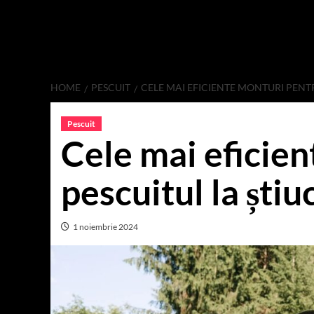
HOME
PESCUIT
CELE MAI EFICIENTE MONTURI PENT
Pescuit
Cele mai eficie
pescuitul la știu
1 noiembrie 2024