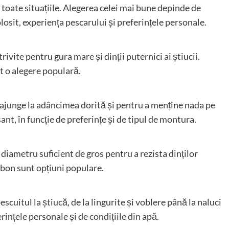
toate situațiile. Alegerea celei mai bune depinde de
osit, experiența pescarului și preferințele personale.
trivite pentru gura mare și dinții puternici ai știucii.
nt o alegere populară.
a ajunge la adâncimea dorită și pentru a menține nada pe
sant, în funcție de preferințe și de tipul de montura.
n diametru suficient de gros pentru a rezista dinților
carbon sunt opțiuni populare.
scuitul la știucă, de la lingurite și voblere până la naluci
erințele personale și de condițiile din apă.