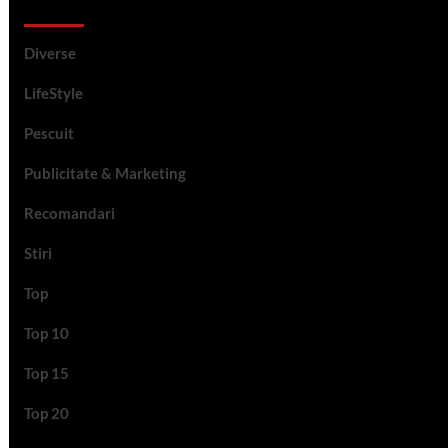
Categorii si etichete
Diverse
LifeStyle
Pescuit
Publicitate & Marketing
Recomandari
Stiri
Top
Top 10
Top 15
Top 20