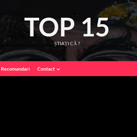
TOP 15
ȘTIAȚI CĂ ?
Recomandari
Contact