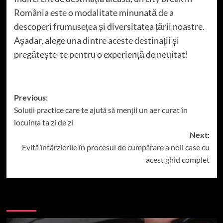
România este o modalitate minunată de a
descoperi frumusețea și diversitatea țării noastre.
Așadar, alege una dintre aceste destinații și
pregătește-te pentru o experiență de neuitat!
Post
Previous:
Soluții practice care te ajută să menții un aer curat în
navigation
locuința ta zi de zi
Next:
Evită întârzierile în procesul de cumpărare a noii case cu
acest ghid complet
More Stories