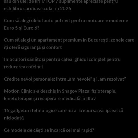
sau din ulei de krill? TOP 7 suplimente apreciate pentru
echilibru cardiovascular în 2026
Cum să alegi uleiul auto potrivit pentru motoarele moderne
Euro 5 și Euro 6?
Cum să alegi un apartament premium în București: zonele care
îți oferă siguranță și confort
Înlocuitori sănătoși pentru cafea: ghidul complet pentru
reducerea cofeinei
Credite nevoi personale: între „am nevoie” și „am rezolvat”
Motion Clinic s-a deschis în Snagov Plaza: fizioterapie,
kinetoterapie și recuperare medicală în Ilfov
15 gadgeturi tehnologice care nu ar trebui să vă lipsească
niciodată
Ce modele de căști se încarcă cel mai rapid?