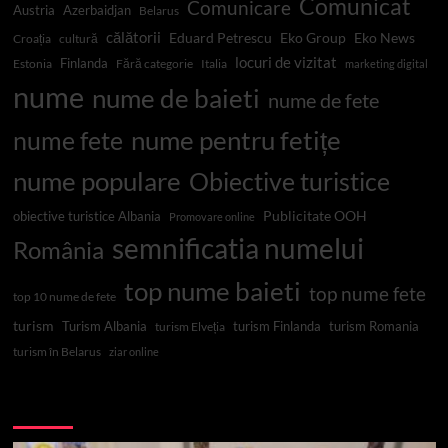
Comunicat
Comunicare
Austria
Azerbaidjan
Belarus
călătorii
Eduard Petrescu
Eko Group
Eko News
Croația
cultură
locuri de vizitat
Finlanda
Estonia
Fără categorie
Italia
marketing digital
nume
nume de baieti
nume de fete
nume pentru fetițe
nume fete
nume populare
Obiective turistice
Publicitate OOH
obiective turistice Albania
Promovare online
semnificatia numelui
România
top nume baieti
top nume fete
top 10 nume de fete
turism
Turism Albania
turism Finlanda
turism Romania
turism Elveția
turism în Belarus
ziar online
Top 10