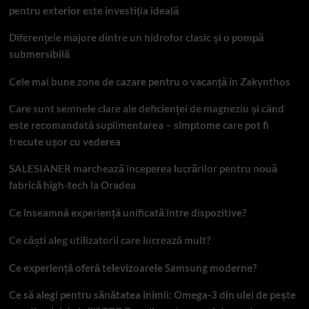
pentru exterior este investiția ideală
Diferențele majore dintre un hidrofor clasic și o pompă
submersibilă
Cele mai bune zone de cazare pentru o vacanță în Zakynthos
Care sunt semnele clare ale deficienței de magneziu și când
este recomandată suplimentarea – simptome care pot fi
trecute ușor cu vederea
SALESIANER marchează începerea lucrărilor pentru nouă
fabrică high-tech la Oradea
Ce înseamnă experiență unificată între dispozitive?
Ce căști aleg utilizatorii care lucrează mult?
Ce experiență oferă televizoarele Samsung moderne?
Ce să alegi pentru sănătatea inimii: Omega-3 din ulei de pește