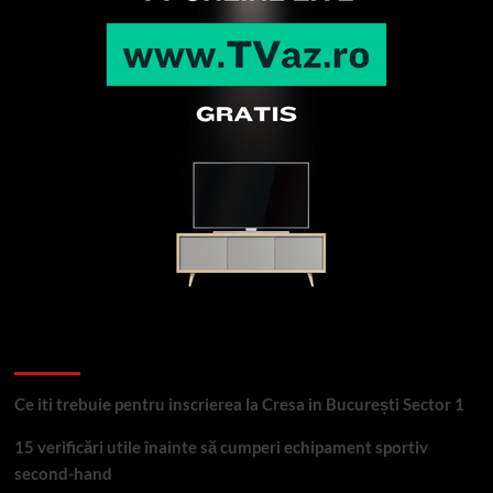
Articole recente
Ce iti trebuie pentru inscrierea la Cresa in București Sector 1
15 verificări utile înainte să cumperi echipament sportiv
second-hand