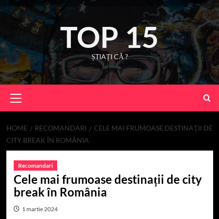
Skip
to
TOP 15
content
ȘTIAȚI CĂ ?
Primary
Menu
HOME
RECOMANDARI
CELE MAI FRUMOASE DESTINAȚII DE
CITY BREAK ÎN ROMÂNIA
Recomandari
Cele mai frumoase destinații de city
break în România
1 martie 2024