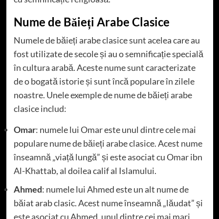
Nume de Băieți Arabe Clasice
Numele de băieți arabe clasice sunt acelea care au
fost utilizate de secole și au o semnificație specială
în cultura arabă. Aceste nume sunt caracterizate
de o bogată istorie și sunt încă populare în zilele
noastre. Unele exemple de nume de băieți arabe
clasice includ:
Omar
: numele lui Omar este unul dintre cele mai
populare nume de băieți arabe clasice. Acest nume
înseamnă „viață lungă” și este asociat cu Omar ibn
Al-Khattab, al doilea calif al Islamului.
Ahmed
: numele lui Ahmed este un alt nume de
băiat arab clasic. Acest nume înseamnă „lăudat” și
este asociat cu Ahmed, unul dintre cei mai mari