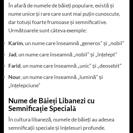
În afară de numele de băieți populare, există și
nume unice și rare care sunt mai puțin cunoscute,
dar totuși foarte frumoase și semnificative.
Următoarele sunt câteva exemple:
Karim
, un nume care înseamnă „generos” și „nobil”
Jad
, un nume care înseamnă „nobil” și „înțelept”
Farid
, un nume care înseamnă „unic” și „deosebit”
Nour
, un nume care înseamnă „lumină” și
„înțelepciune”
Nume de Băieți Libanezi cu
Semnificație Specială
În cultura libaneză, numele de băieți au adesea
semnificații speciale și înțelesuri profunde.