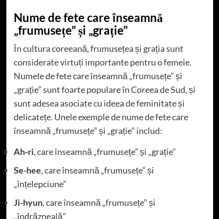
Nume de fete care înseamnă
„frumusețe” și „grație”
În cultura coreeană, frumusețea și grația sunt
considerate virtuți importante pentru o femeie.
Numele de fete care înseamnă „frumusețe” și
„grație” sunt foarte populare în Coreea de Sud, și
sunt adesea asociate cu ideea de feminitate și
delicatețe. Unele exemple de nume de fete care
înseamnă „frumusețe” și „grație” includ:
Ah-ri
, care înseamnă „frumusețe” și „grație”
Se-hee
, care înseamnă „frumusețe” și
„înțelepciune”
Ji-hyun
, care înseamnă „frumusețe” și
„îndrăzneală”