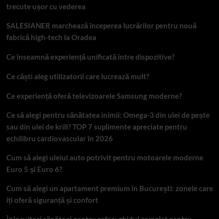
trecute ușor cu vederea
SALESIANER marchează începerea lucrărilor pentru nouă
fabrică high-tech la Oradea
Ce înseamnă experiență unificată între dispozitive?
Ce căști aleg utilizatorii care lucrează mult?
Ce experiență oferă televizoarele Samsung moderne?
Ce să alegi pentru sănătatea inimii: Omega-3 din ulei de pește
sau din ulei de krill? TOP 7 suplimente apreciate pentru
echilibru cardiovascular în 2026
Cum să alegi uleiul auto potrivit pentru motoarele moderne
Euro 5 și Euro 6?
Cum să alegi un apartament premium în București: zonele care
îți oferă siguranță și confort
Înlocuitori sănătoși pentru cafea: ghidul complet pentru