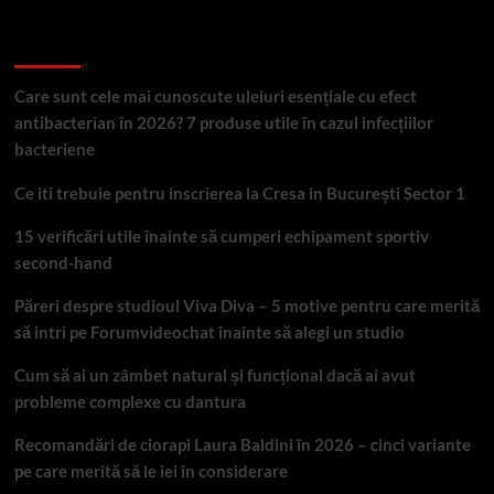
Articole recente
Care sunt cele mai cunoscute uleiuri esențiale cu efect
antibacterian în 2026? 7 produse utile în cazul infecțiilor
bacteriene
Ce iti trebuie pentru inscrierea la Cresa in București Sector 1
15 verificări utile înainte să cumperi echipament sportiv
second-hand
Păreri despre studioul Viva Diva – 5 motive pentru care merită
să intri pe Forumvideochat înainte să alegi un studio
Cum să ai un zâmbet natural și funcțional dacă ai avut
probleme complexe cu dantura
Recomandări de ciorapi Laura Baldini în 2026 – cinci variante
pe care merită să le iei în considerare