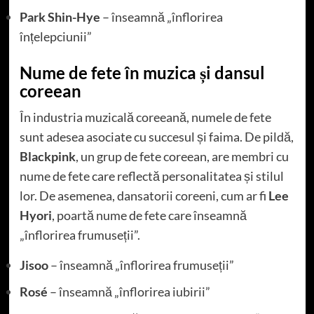
Park Shin-Hye
– înseamnă „înflorirea
înțelepciunii”
Nume de fete în muzica și dansul
coreean
În industria muzicală coreeană, numele de fete
sunt adesea asociate cu succesul și faima. De pildă,
Blackpink
, un grup de fete coreean, are membri cu
nume de fete care reflectă personalitatea și stilul
lor. De asemenea, dansatorii coreeni, cum ar fi
Lee
Hyori
, poartă nume de fete care înseamnă
„înflorirea frumuseții”.
Jisoo
– înseamnă „înflorirea frumuseții”
Rosé
– înseamnă „înflorirea iubirii”