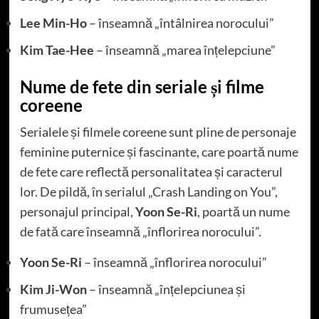
Lee Min-Ho
– înseamnă „întâlnirea norocului”
Kim Tae-Hee
– înseamnă „marea înțelepciune”
Nume de fete din seriale și filme
coreene
Serialele și filmele coreene sunt pline de personaje
feminine puternice și fascinante, care poartă nume
de fete care reflectă personalitatea și caracterul
lor. De pildă, în serialul „Crash Landing on You”,
personajul principal,
Yoon Se-Ri
, poartă un nume
de fată care înseamnă „înflorirea norocului”.
Yoon Se-Ri
– înseamnă „înflorirea norocului”
Kim Ji-Won
– înseamnă „înțelepciunea și
frumusețea”