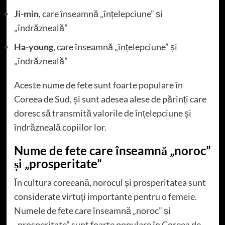
Ji-min
, care înseamnă „înțelepciune” și
„îndrăzneală”
Ha-young
, care înseamnă „înțelepciune” și
„îndrăzneală”
Aceste nume de fete sunt foarte populare în
Coreea de Sud, și sunt adesea alese de părinți care
doresc să transmită valorile de înțelepciune și
îndrăzneală copiilor lor.
Nume de fete care înseamnă „noroc”
și „prosperitate”
În cultura coreeană, norocul și prosperitatea sunt
considerate virtuți importante pentru o femeie.
Numele de fete care înseamnă „noroc” și
„prosperitate” sunt foarte populare în Coreea de