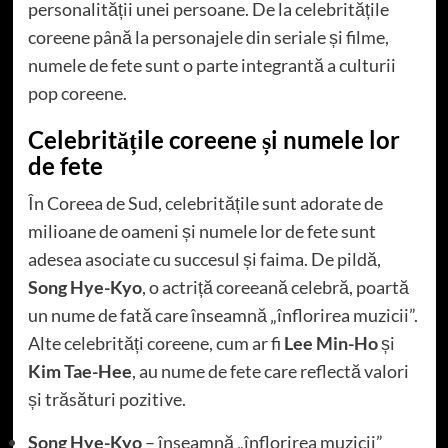
personalității unei persoane. De la celebritățile
coreene până la personajele din seriale și filme,
numele de fete sunt o parte integrantă a culturii
pop coreene.
Celebritățile coreene și numele lor
de fete
În Coreea de Sud, celebritățile sunt adorate de
milioane de oameni și numele lor de fete sunt
adesea asociate cu succesul și faima. De pildă,
Song Hye-Kyo
, o actriță coreeană celebră, poartă
un nume de fată care înseamnă „înflorirea muzicii”.
Alte celebrități coreene, cum ar fi
Lee Min-Ho
și
Kim Tae-Hee
, au nume de fete care reflectă valori
și trăsături pozitive.
Song Hye-Kyo
– înseamnă „înflorirea muzicii”