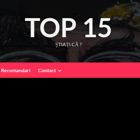
TOP 15
ȘTIAȚI CĂ ?
Recomandari
Contact