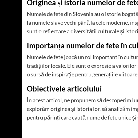
Originea și istoria numelor de fet
Numele de fete din Slovenia au o istorie bogată ș
la numele slave vechi până la cele moderne, ins
sunt o reflectare a diversității culturale și istori
Importanța numelor de fete în cu
Numele de fete joacă un rol important în cultura
tradițiilor locale. Ele sunt o expresie a valoril
o sursă de inspirație pentru generațiile viitoare
Obiectivele articolului
În acest articol, ne propunem să descoperim lu
explorăm originea și istoria lor, să analizăm i
pentru părinți care caută nume de fete unice și 