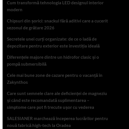
Cum transformă tehnologia LED designul interior
modern
Chipsuri din șorici: snackul fără aditivi care a cucerit
sezonul de grătare 2026
Secretele unei curți organizate: de ce o ladă de
depozitare pentru exterior este investiția ideală
Diferențele majore dintre un hidrofor clasic și o
pompă submersibilă
Cele mai bune zone de cazare pentru o vacanță în
Zakynthos
Care sunt semnele clare ale deficienței de magneziu
și când este recomandată suplimentarea –
simptome care pot fi trecute ușor cu vederea
SALESIANER marchează începerea lucrărilor pentru
nouă fabrică high-tech la Oradea