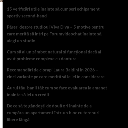
15 verificări utile înainte să cumperi echipament
sportiv second-hand
Păreri despre studioul Viva Diva – 5 motive pentru
care merită să intri pe Forumvideochat înainte să
alegi un studio
Cum să ai un zâmbet natural și funcțional dacă ai
avut probleme complexe cu dantura
Recomandări de ciorapi Laura Baldini în 2026 –
cinci variante pe care merită să le iei în considerare
Aurul tău, banii tăi: cum se face evaluarea la amanet
înainte să iei un credit
De ce să te gândești de două ori înainte de a
cumpăra un apartament într-un bloc cu terenuri
libere lângă