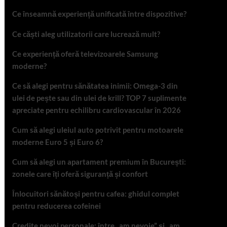
Ce înseamnă experiență unificată între dispozitive?
Ce căști aleg utilizatorii care lucrează mult?
Ce experiență oferă televizoarele Samsung
moderne?
Ce să alegi pentru sănătatea inimii: Omega-3 din
ulei de pește sau din ulei de krill? TOP 7 suplimente
apreciate pentru echilibru cardiovascular în 2026
Cum să alegi uleiul auto potrivit pentru motoarele
moderne Euro 5 și Euro 6?
Cum să alegi un apartament premium în București:
zonele care îți oferă siguranță și confort
Înlocuitori sănătoși pentru cafea: ghidul complet
pentru reducerea cofeinei
Credite nevoi personale: între „am nevoie” și „am