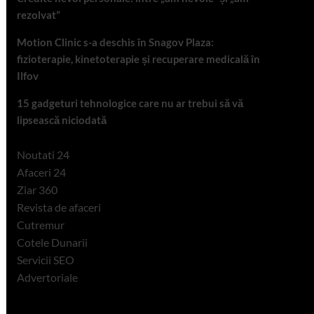
rezolvat”
Motion Clinic s-a deschis în Snagov Plaza:
fizioterapie, kinetoterapie și recuperare medicală în
Ilfov
15 gadgeturi tehnologice care nu ar trebui să vă
lipsească niciodată
Noutati 24
Afaceri 24
Ziar 360
Revista de afaceri
Cutremur
Cotele Dunarii
Servicii SEO
Advertoriale