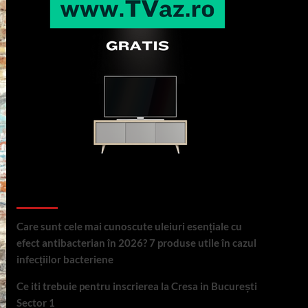
Articole recente
Care sunt cele mai cunoscute uleiuri esențiale cu
efect antibacterian în 2026? 7 produse utile în cazul
infecțiilor bacteriene
Ce iti trebuie pentru inscrierea la Cresa in București
Sector 1