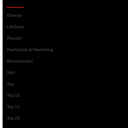
Categorii si etichete
Diverse
LifeStyle
Pescuit
Publicitate & Marketing
Recomandari
Stiri
Top
Top 10
Top 15
Top 20