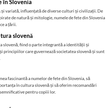
e în Slovenia
i variată, influențată de diverse culturi și civilizații. De
pirate de natură și mitologie, numele de fete din Slovenia
ce a țării.
ltura slovenă
 slovenă, fiind o parte integrantă a identității și
or și principiilor care guvernează societatea slovenă și sunt
.
mea fascinantă a numelor de fete din Slovenia, să
mportanța în cultura slovenă și să oferim recomandări
semnificative pentru copiii lor.